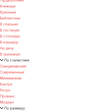
Гардеробные
Книжные
Кухонные
Библиотеки
В спальню
В гостиную
В столовую
В коридор
На дачу
В прихожую
По стилистике
Скандинавские
Современные
Минимализм
Кантри
Ретро
Прованс
Модерн
По размеру