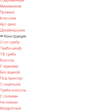
Современные
Минимализм
Прованс
Классика
Арт деко
Дизайнерские
Конструкция
Стол тумба
Тумба-шкаф
ТВ тумба
Консоль
С ящиками
Без ящиков
Под принтер
С сиденьем
Тумба-консоль
С полками
На ножках
Квадратные