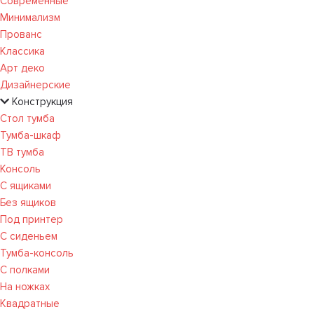
Современные
Минимализм
Прованс
Классика
Арт деко
Дизайнерские
Конструкция
Стол тумба
Тумба-шкаф
ТВ тумба
Консоль
С ящиками
Без ящиков
Под принтер
С сиденьем
Тумба-консоль
С полками
На ножках
Квадратные