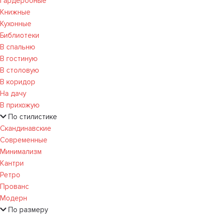
Гардеробные
Книжные
Кухонные
Библиотеки
В спальню
В гостиную
В столовую
В коридор
На дачу
В прихожую
По стилистике
Скандинавские
Современные
Минимализм
Кантри
Ретро
Прованс
Модерн
По размеру