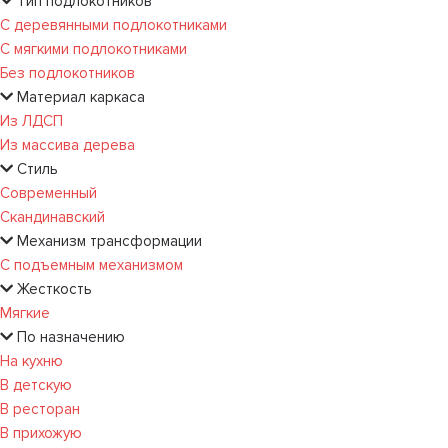
Тип подлокотников
С деревянными подлокотниками
С мягкими подлокотниками
Без подлокотников
Материал каркаса
Из ЛДСП
Из массива дерева
Стиль
Современный
Скандинавский
Механизм трансформации
С подъемным механизмом
Жесткость
Мягкие
По назначению
На кухню
В детскую
В ресторан
В прихожую