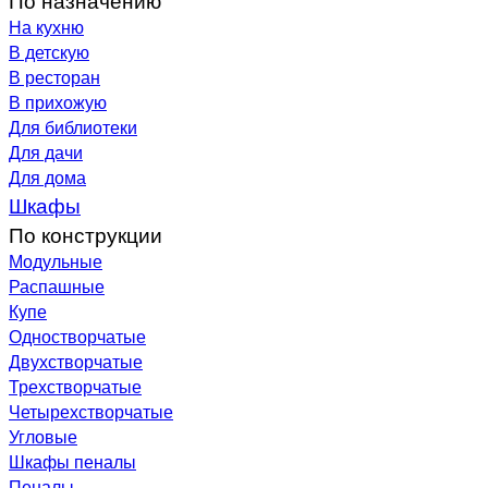
На кухню
В детскую
В ресторан
В прихожую
Для библиотеки
Для дачи
Для дома
Шкафы
По конструкции
Модульные
Распашные
Купе
Одностворчатые
Двухстворчатые
Трехстворчатые
Четырехстворчатые
Угловые
Шкафы пеналы
Пеналы