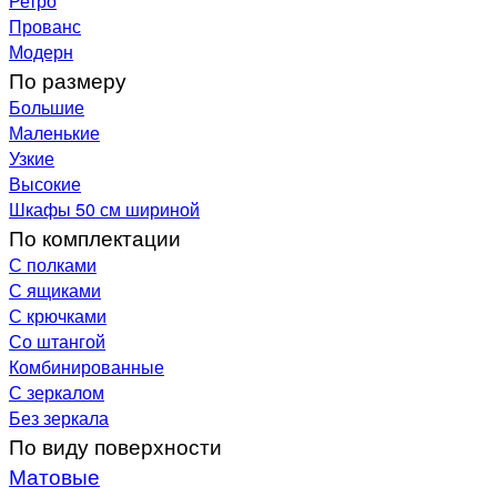
Ретро
Прованс
Модерн
По размеру
Большие
Маленькие
Узкие
Высокие
Шкафы 50 см шириной
По комплектации
С полками
С ящиками
С крючками
Со штангой
Комбинированные
С зеркалом
Без зеркала
По виду поверхности
Матовые