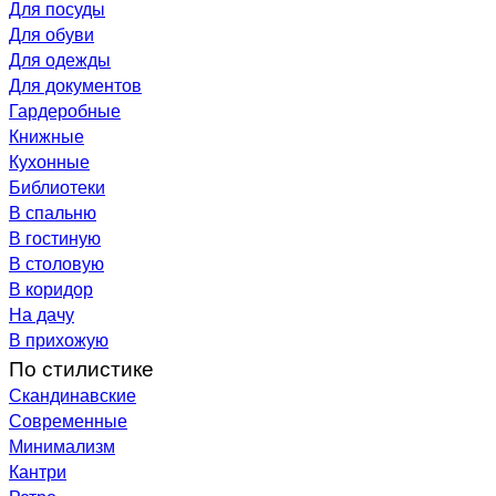
Для посуды
Для обуви
Для одежды
Для документов
Гардеробные
Книжные
Кухонные
Библиотеки
В спальню
В гостиную
В столовую
В коридор
На дачу
В прихожую
По стилистике
Скандинавские
Современные
Минимализм
Кантри