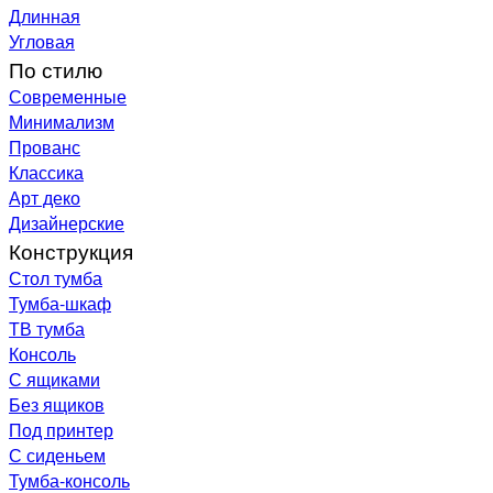
Длинная
Угловая
По стилю
Современные
Минимализм
Прованс
Классика
Арт деко
Дизайнерские
Конструкция
Стол тумба
Тумба-шкаф
ТВ тумба
Консоль
С ящиками
Без ящиков
Под принтер
С сиденьем
Тумба-консоль