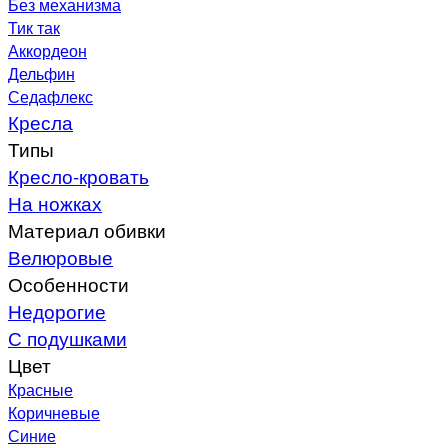
Без механизма
Тик так
Аккордеон
Дельфин
Седафлекс
Кресла
Типы
Кресло-кровать
На ножках
Материал обивки
Велюровые
Особенности
Недорогие
С подушками
Цвет
Красные
Коричневые
Синие