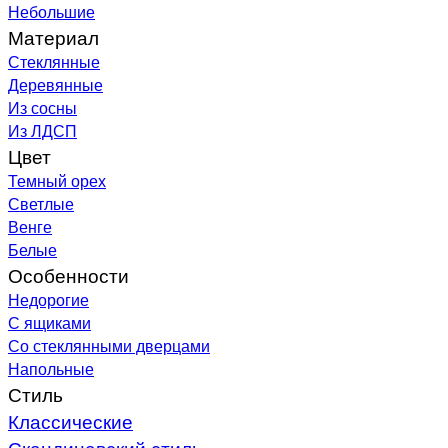
Небольшие
Материал
Стеклянные
Деревянные
Из сосны
Из ЛДСП
Цвет
Темный орех
Светлые
Венге
Белые
Особенности
Недорогие
С ящиками
Со стеклянными дверцами
Напольные
Стиль
Классические
Скандинавский стиль