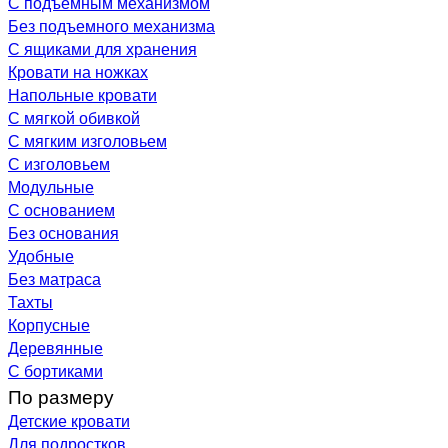
С подъемным механизмом
Без подъемного механизма
С ящиками для хранения
Кровати на ножках
Напольные кровати
С мягкой обивкой
С мягким изголовьем
С изголовьем
Модульные
С основанием
Без основания
Удобные
Без матраса
Тахты
Корпусные
Деревянные
С бортиками
По размеру
Детские кровати
Для подростков