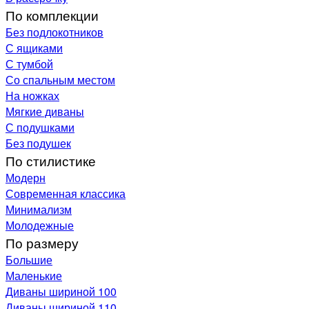
По комплекции
Без подлокотников
С ящиками
С тумбой
Со спальным местом
На ножках
Мягкие диваны
С подушками
Без подушек
По стилистике
Модерн
Современная классика
Минимализм
Молодежные
По размеру
Большие
Маленькие
Диваны шириной 100
Диваны шириной 110