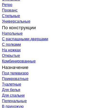
Ретро
Прованс
Стильные
Универсальные
По конструкции
Напольные
С распашными дверцами
С полками
На ножках
Открытые
Комбинированные
Назначение
Под телевизор
Прикроватные
Туалетные
Для белья
Для спальни
Пеленальные
В прихожую