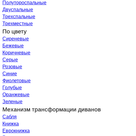
Полутороспальные
Двуспальные
Трехспальные
Трехместные
По цвету
Сиреневые
Бежевые
Коричневые
Серые
Розовые
Синие
Фиолетовые
Голубые
Оранжевые
Зеленые
Механизм трансформации диванов
Сабля
Книжка
Еврокнижка