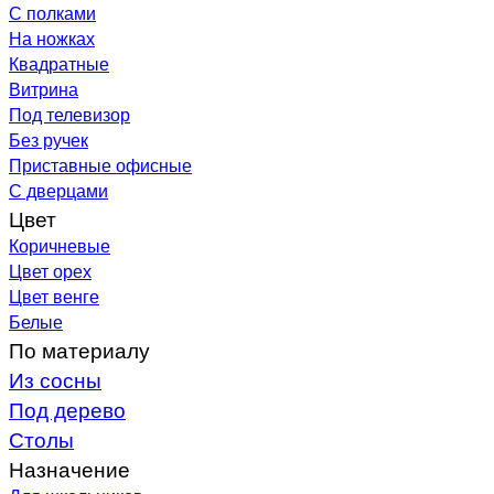
С полками
На ножках
Квадратные
Витрина
Под телевизор
Без ручек
Приставные офисные
С дверцами
Цвет
Коричневые
Цвет орех
Цвет венге
Белые
По материалу
Из сосны
Под дерево
Столы
Назначение