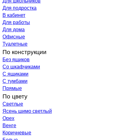
Для школьников
Для подростка
В кабинет
Для работы
Для дома
Офисные
Туалетные
По конструкции
Без ящиков
Со шкафчиками
С ящиками
С тумбами
Прямые
По цвету
Светлые
Ясень шимо светлый
Орех
Венге
Коричневые
Белые