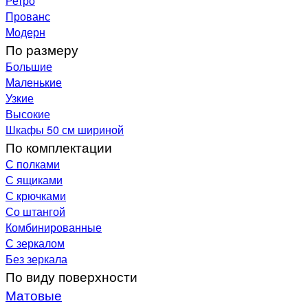
Ретро
Прованс
Модерн
По размеру
Большие
Маленькие
Узкие
Высокие
Шкафы 50 см шириной
По комплектации
С полками
С ящиками
С крючками
Со штангой
Комбинированные
С зеркалом
Без зеркала
По виду поверхности
Матовые