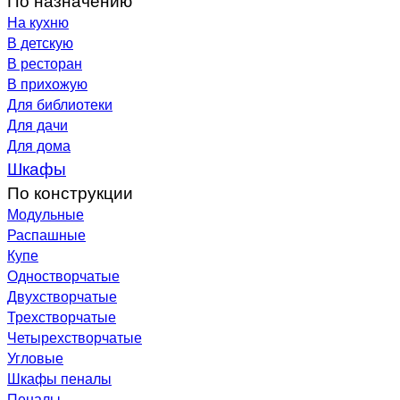
На кухню
В детскую
В ресторан
В прихожую
Для библиотеки
Для дачи
Для дома
Шкафы
По конструкции
Модульные
Распашные
Купе
Одностворчатые
Двухстворчатые
Трехстворчатые
Четырехстворчатые
Угловые
Шкафы пеналы
Пеналы