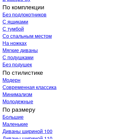
По комплекции
Без подлокотников
С ящиками
С тумбой
Со спальным местом
На ножках
Мягкие диваны
С подушками
Без подушек
По стилистике
Модерн
Современная классика
Минимализм
Молодежные
По размеру
Большие
Маленькие
Диваны шириной 100
Диваны шириной 110