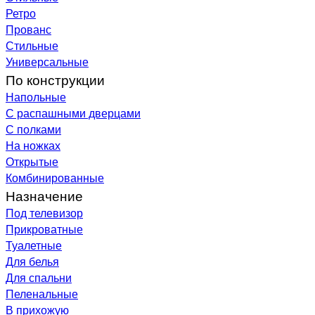
Ретро
Прованс
Стильные
Универсальные
По конструкции
Напольные
С распашными дверцами
С полками
На ножках
Открытые
Комбинированные
Назначение
Под телевизор
Прикроватные
Туалетные
Для белья
Для спальни
Пеленальные
В прихожую