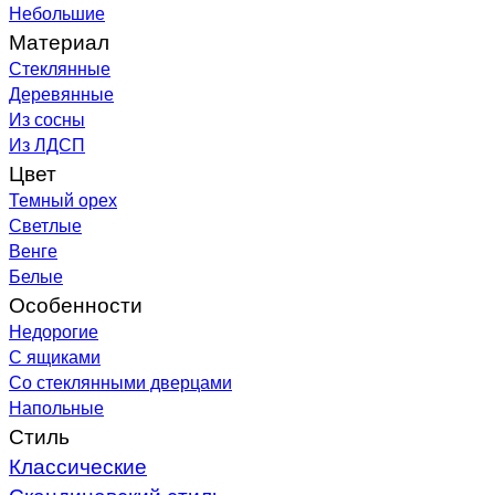
Небольшие
Материал
Стеклянные
Деревянные
Из сосны
Из ЛДСП
Цвет
Темный орех
Светлые
Венге
Белые
Особенности
Недорогие
С ящиками
Со стеклянными дверцами
Напольные
Стиль
Классические
Скандинавский стиль