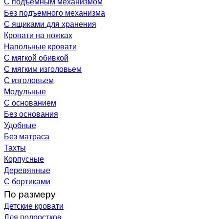
С подъемным механизмом
Без подъемного механизма
С ящиками для хранения
Кровати на ножках
Напольные кровати
С мягкой обивкой
С мягким изголовьем
С изголовьем
Модульные
С основанием
Без основания
Удобные
Без матраса
Тахты
Корпусные
Деревянные
С бортиками
По размеру
Детские кровати
Для подростков