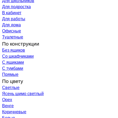
Для школьников
Для подростка
В кабинет
Для работы
Для дома
Офисные
Туалетные
По конструкции
Без ящиков
Со шкафчиками
С ящиками
С тумбами
Прямые
По цвету
Светлые
Ясень шимо светлый
Орех
Венге
Коричневые
Белые