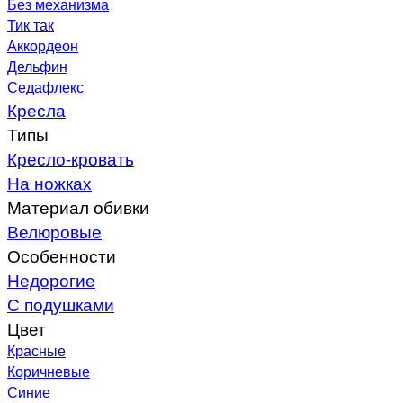
Без механизма
Тик так
Аккордеон
Дельфин
Седафлекс
Кресла
Типы
Кресло-кровать
На ножках
Материал обивки
Велюровые
Особенности
Недорогие
С подушками
Цвет
Красные
Коричневые
Синие