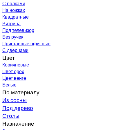
С полками
На ножках
Квадратные
Витрина
Под телевизор
Без ручек
Приставные офисные
С дверцами
Цвет
Коричневые
Цвет орех
Цвет венге
Белые
По материалу
Из сосны
Под дерево
Столы
Назначение