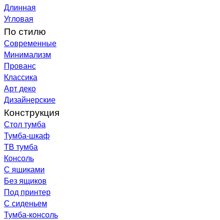
Длинная
Угловая
По стилю
Современные
Минимализм
Прованс
Классика
Арт деко
Дизайнерские
Конструкция
Стол тумба
Тумба-шкаф
ТВ тумба
Консоль
С ящиками
Без ящиков
Под принтер
С сиденьем
Тумба-консоль