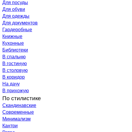
Для посуды
Для обуви
Для одежды
Для документов
Гардеробные
Книжные
Кухонные
Библиотеки
В спальню
В гостиную
В столовую
В коридор
На дачу
В прихожую
По стилистике
Скандинавские
Современные
Минимализм
Кантри