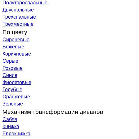
Полутороспальные
Двуспальные
Трехспальные
Трехместные
По цвету
Сиреневые
Бежевые
Коричневые
Серые
Розовые
Синие
Фиолетовые
Голубые
Оранжевые
Зеленые
Механизм трансформации диванов
Сабля
Книжка
Еврокнижка