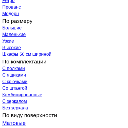
Ретро
Прованс
Модерн
По размеру
Большие
Маленькие
Узкие
Высокие
Шкафы 50 см шириной
По комплектации
С полками
С ящиками
С крючками
Со штангой
Комбинированные
С зеркалом
Без зеркала
По виду поверхности
Матовые