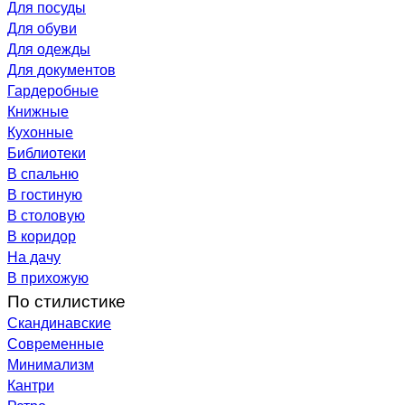
Для посуды
Для обуви
Для одежды
Для документов
Гардеробные
Книжные
Кухонные
Библиотеки
В спальню
В гостиную
В столовую
В коридор
На дачу
В прихожую
По стилистике
Скандинавские
Современные
Минимализм
Кантри