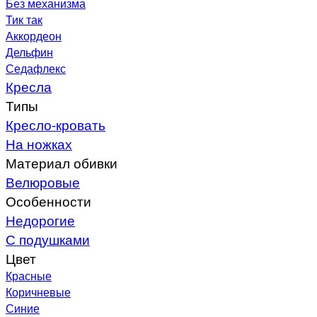
Без механизма
Тик так
Аккордеон
Дельфин
Седафлекс
Кресла
Типы
Кресло-кровать
На ножках
Материал обивки
Велюровые
Особенности
Недорогие
С подушками
Цвет
Красные
Коричневые
Синие