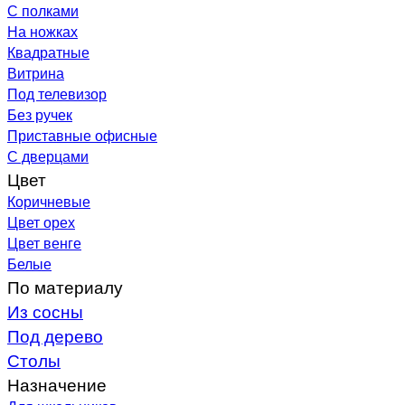
С полками
На ножках
Квадратные
Витрина
Под телевизор
Без ручек
Приставные офисные
С дверцами
Цвет
Коричневые
Цвет орех
Цвет венге
Белые
По материалу
Из сосны
Под дерево
Столы
Назначение