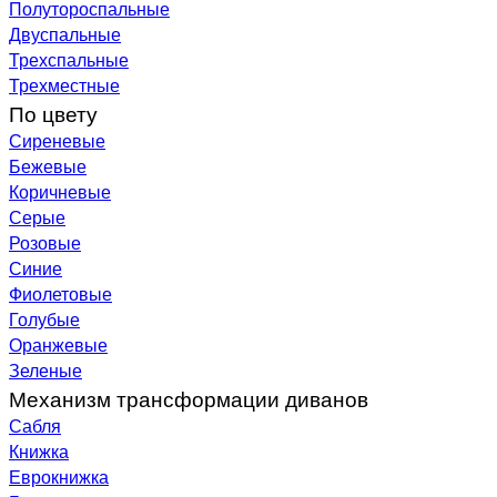
Полутороспальные
Двуспальные
Трехспальные
Трехместные
По цвету
Сиреневые
Бежевые
Коричневые
Серые
Розовые
Синие
Фиолетовые
Голубые
Оранжевые
Зеленые
Механизм трансформации диванов
Сабля
Книжка
Еврокнижка