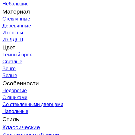
Небольшие
Материал
Стеклянные
Деревянные
Из сосны
Из ЛДСП
Цвет
Темный орех
Светлые
Венге
Белые
Особенности
Недорогие
С ящиками
Со стеклянными дверцами
Напольные
Стиль
Классические
Скандинавский стиль