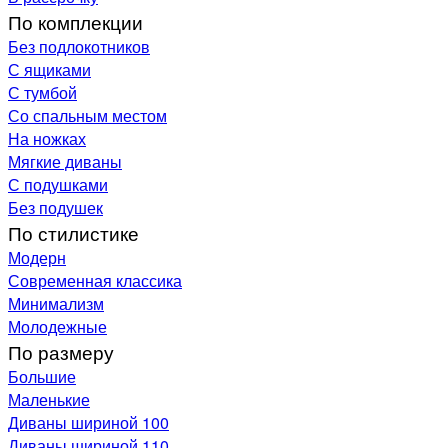
По комплекции
Без подлокотников
С ящиками
С тумбой
Со спальным местом
На ножках
Мягкие диваны
С подушками
Без подушек
По стилистике
Модерн
Современная классика
Минимализм
Молодежные
По размеру
Большие
Маленькие
Диваны шириной 100
Диваны шириной 110