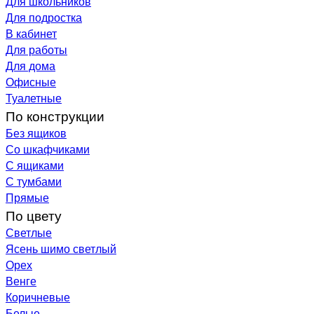
Для школьников
Для подростка
В кабинет
Для работы
Для дома
Офисные
Туалетные
По конструкции
Без ящиков
Со шкафчиками
С ящиками
С тумбами
Прямые
По цвету
Светлые
Ясень шимо светлый
Орех
Венге
Коричневые
Белые