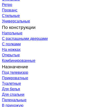
Ретро
Прованс
Стильные
Универсальные
По конструкции
Напольные
С распашными дверцами
С полками
На ножках
Открытые
Комбинированные
Назначение
Под телевизор
Прикроватные
Туалетные
Для белья
Для спальни
Пеленальные
В прихожую