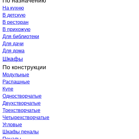
На кухню
В детскую
В ресторан
В прихожую
Для библиотеки
Для дачи
Для дома
Шкафы
По конструкции
Модульные
Распашные
Купе
Одностворчатые
Двухстворчатые
Трехстворчатые
Четырехстворчатые
Угловые
Шкафы пеналы
Пеналы