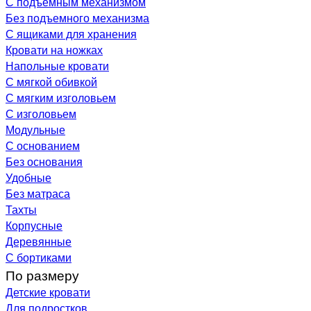
С подъемным механизмом
Без подъемного механизма
С ящиками для хранения
Кровати на ножках
Напольные кровати
С мягкой обивкой
С мягким изголовьем
С изголовьем
Модульные
С основанием
Без основания
Удобные
Без матраса
Тахты
Корпусные
Деревянные
С бортиками
По размеру
Детские кровати
Для подростков