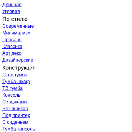
Длинная
Угловая
По стилю
Современные
Минимализм
Прованс
Классика
Арт деко
Дизайнерские
Конструкция
Стол тумба
Тумба-шкаф
ТВ тумба
Консоль
С ящиками
Без ящиков
Под принтер
С сиденьем
Тумба-консоль