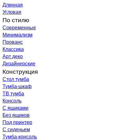
Длинная
Угловая
По стилю
Современные
Минимализм
Прованс
Классика
Арт деко
Дизайнерские
Конструкция
Стол тумба
Тумба-шкаф
ТВ тумба
Консоль
С ящиками
Без ящиков
Под принтер
С сиденьем
Тумба-консоль