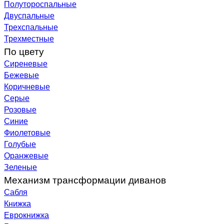
Полутороспальные
Двуспальные
Трехспальные
Трехместные
По цвету
Сиреневые
Бежевые
Коричневые
Серые
Розовые
Синие
Фиолетовые
Голубые
Оранжевые
Зеленые
Механизм трансформации диванов
Сабля
Книжка
Еврокнижка