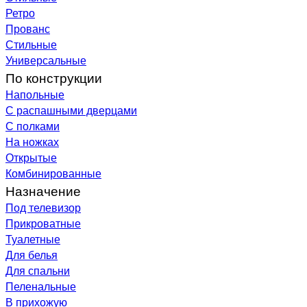
Ретро
Прованс
Стильные
Универсальные
По конструкции
Напольные
С распашными дверцами
С полками
На ножках
Открытые
Комбинированные
Назначение
Под телевизор
Прикроватные
Туалетные
Для белья
Для спальни
Пеленальные
В прихожую