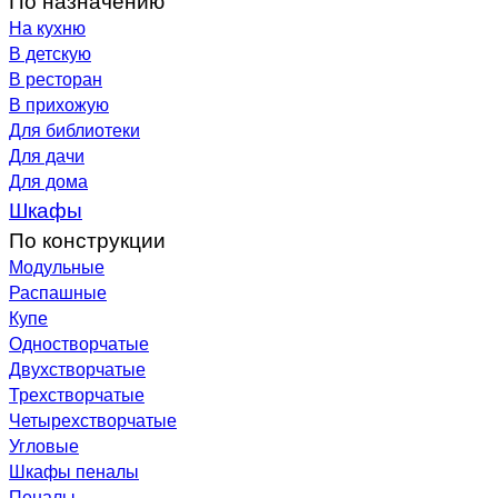
На кухню
В детскую
В ресторан
В прихожую
Для библиотеки
Для дачи
Для дома
Шкафы
По конструкции
Модульные
Распашные
Купе
Одностворчатые
Двухстворчатые
Трехстворчатые
Четырехстворчатые
Угловые
Шкафы пеналы
Пеналы