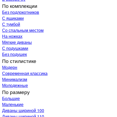
По комплекции
Без подлокотников
С ящиками
С тумбой
Со спальным местом
На ножках
Мягкие диваны
С подушками
Без подушек
По стилистике
Модерн
Современная классика
Минимализм
Молодежные
По размеру
Большие
Маленькие
Диваны шириной 100
Диваны шириной 110