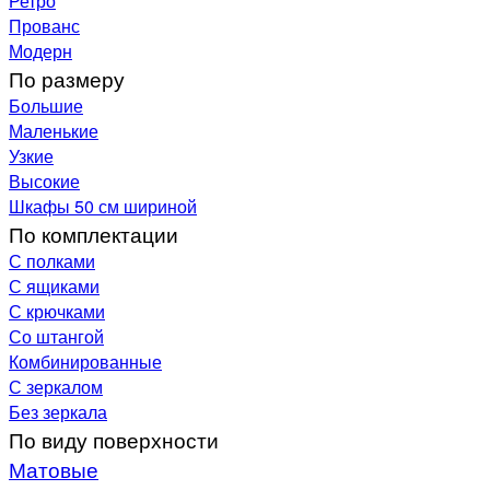
Ретро
Прованс
Модерн
По размеру
Большие
Маленькие
Узкие
Высокие
Шкафы 50 см шириной
По комплектации
С полками
С ящиками
С крючками
Со штангой
Комбинированные
С зеркалом
Без зеркала
По виду поверхности
Матовые