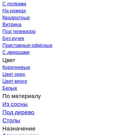
С полками
На ножках
Квадратные
Витрина
Под телевизор
Без ручек
Приставные офисные
С дверцами
Цвет
Коричневые
Цвет орех
Цвет венге
Белые
По материалу
Из сосны
Под дерево
Столы
Назначение