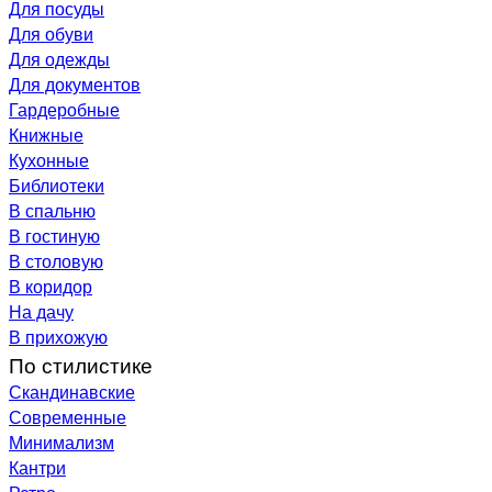
Для посуды
Для обуви
Для одежды
Для документов
Гардеробные
Книжные
Кухонные
Библиотеки
В спальню
В гостиную
В столовую
В коридор
На дачу
В прихожую
По стилистике
Скандинавские
Современные
Минимализм
Кантри