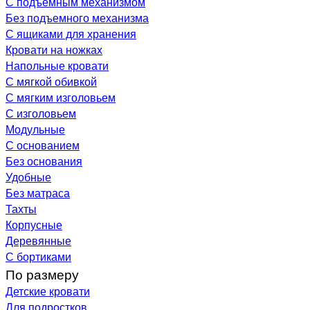
С подъемным механизмом
Без подъемного механизма
С ящиками для хранения
Кровати на ножках
Напольные кровати
С мягкой обивкой
С мягким изголовьем
С изголовьем
Модульные
С основанием
Без основания
Удобные
Без матраса
Тахты
Корпусные
Деревянные
С бортиками
По размеру
Детские кровати
Для подростков