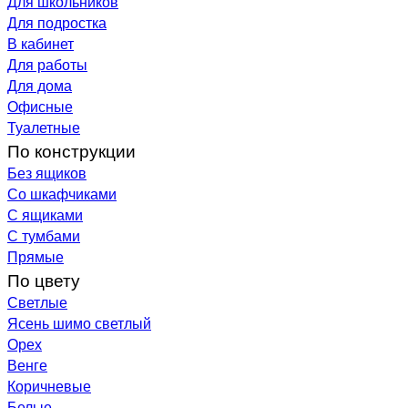
Для школьников
Для подростка
В кабинет
Для работы
Для дома
Офисные
Туалетные
По конструкции
Без ящиков
Со шкафчиками
С ящиками
С тумбами
Прямые
По цвету
Светлые
Ясень шимо светлый
Орех
Венге
Коричневые
Белые