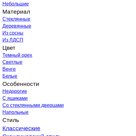
Небольшие
Материал
Стеклянные
Деревянные
Из сосны
Из ЛДСП
Цвет
Темный орех
Светлые
Венге
Белые
Особенности
Недорогие
С ящиками
Со стеклянными дверцами
Напольные
Стиль
Классические
Скандинавский стиль