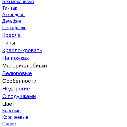
Без механизма
Тик так
Аккордеон
Дельфин
Седафлекс
Кресла
Типы
Кресло-кровать
На ножках
Материал обивки
Велюровые
Особенности
Недорогие
С подушками
Цвет
Красные
Коричневые
Синие