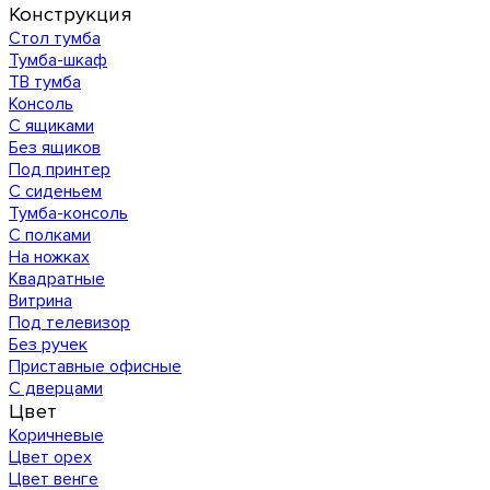
Конструкция
Стол тумба
Тумба-шкаф
ТВ тумба
Консоль
С ящиками
Без ящиков
Под принтер
С сиденьем
Тумба-консоль
С полками
На ножках
Квадратные
Витрина
Под телевизор
Без ручек
Приставные офисные
С дверцами
Цвет
Коричневые
Цвет орех
Цвет венге