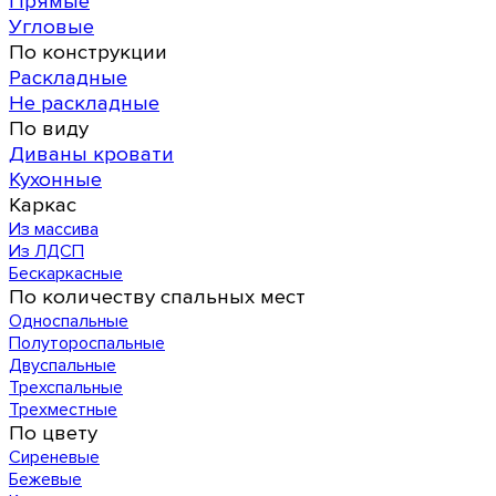
Прямые
Угловые
По конструкции
Раскладные
Не раскладные
По виду
Диваны кровати
Кухонные
Каркас
Из массива
Из ЛДСП
Бескаркасные
По количеству спальных мест
Односпальные
Полутороспальные
Двуспальные
Трехспальные
Трехместные
По цвету
Сиреневые
Бежевые