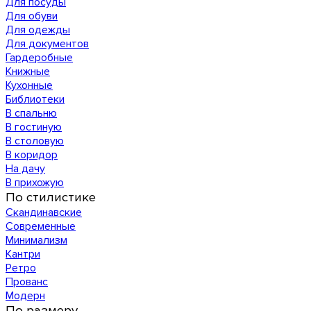
Для посуды
Для обуви
Для одежды
Для документов
Гардеробные
Книжные
Кухонные
Библиотеки
В спальню
В гостиную
В столовую
В коридор
На дачу
В прихожую
По стилистике
Скандинавские
Современные
Минимализм
Кантри
Ретро
Прованс
Модерн
По размеру