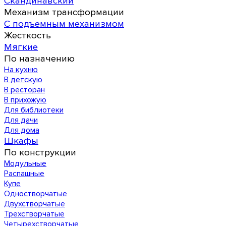
Скандинавский
Механизм трансформации
С подъемным механизмом
Жесткость
Мягкие
По назначению
На кухню
В детскую
В ресторан
В прихожую
Для библиотеки
Для дачи
Для дома
Шкафы
По конструкции
Модульные
Распашные
Купе
Одностворчатые
Двухстворчатые
Трехстворчатые
Четырехстворчатые