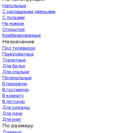
Напольные
С распашными дверцами
С полками
На ножках
Открытые
Комбинированные
Назначение
Под телевизор
Прикроватные
Туалетные
Для белья
Для спальни
Пеленальные
В прихожую
В гостинную
В комнату
В детскую
Для одежды
Для дачи
Для книг
По размеру
Длинные