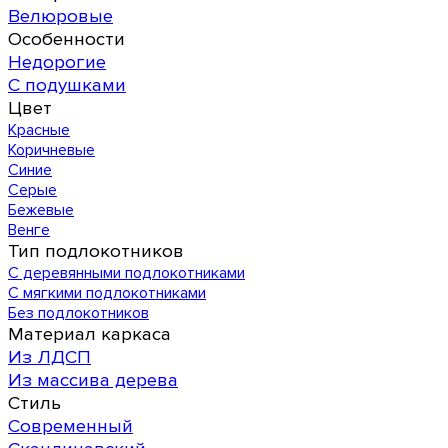
Велюровые
Особенности
Недорогие
С подушками
Цвет
Красные
Коричневые
Синие
Серые
Бежевые
Венге
Тип подлокотников
С деревянными подлокотниками
С мягкими подлокотниками
Без подлокотников
Материал каркаса
Из ЛДСП
Из массива дерева
Стиль
Современный