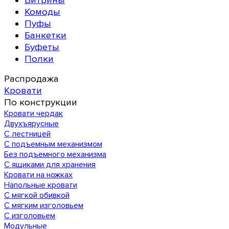
Витрины
Комоды
Пуфы
Банкетки
Буфеты
Полки
Распродажа
Кровати
По конструкции
Кровати чердак
Двухъярусные
С лестницей
С подъемным механизмом
Без подъемного механизма
С ящиками для хранения
Кровати на ножках
Напольные кровати
С мягкой обивкой
С мягким изголовьем
С изголовьем
Модульные