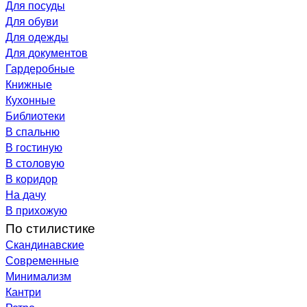
Для посуды
Для обуви
Для одежды
Для документов
Гардеробные
Книжные
Кухонные
Библиотеки
В спальню
В гостиную
В столовую
В коридор
На дачу
В прихожую
По стилистике
Скандинавские
Современные
Минимализм
Кантри