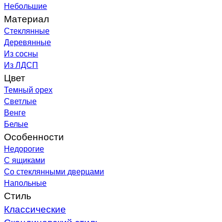
Небольшие
Материал
Стеклянные
Деревянные
Из сосны
Из ЛДСП
Цвет
Темный орех
Светлые
Венге
Белые
Особенности
Недорогие
С ящиками
Со стеклянными дверцами
Напольные
Стиль
Классические
Скандинавский стиль