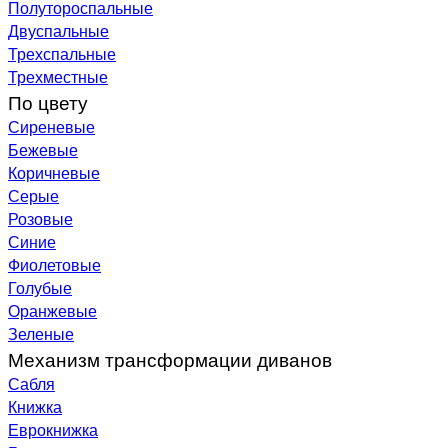
Полутороспальные
Двуспальные
Трехспальные
Трехместные
По цвету
Сиреневые
Бежевые
Коричневые
Серые
Розовые
Синие
Фиолетовые
Голубые
Оранжевые
Зеленые
Механизм трансформации диванов
Сабля
Книжка
Еврокнижка