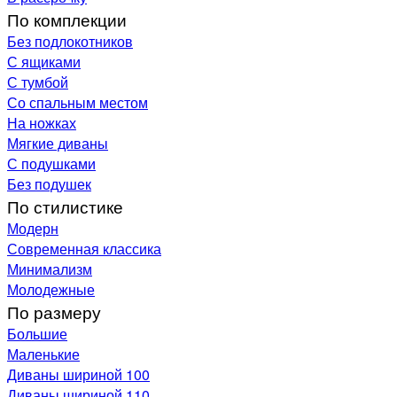
По комплекции
Без подлокотников
С ящиками
С тумбой
Со спальным местом
На ножках
Мягкие диваны
С подушками
Без подушек
По стилистике
Модерн
Современная классика
Минимализм
Молодежные
По размеру
Большие
Маленькие
Диваны шириной 100
Диваны шириной 110