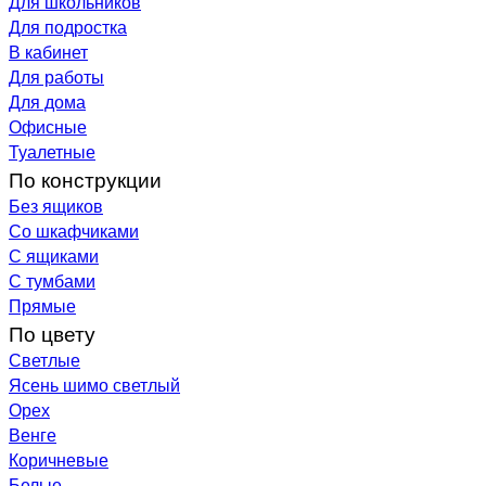
Для школьников
Для подростка
В кабинет
Для работы
Для дома
Офисные
Туалетные
По конструкции
Без ящиков
Со шкафчиками
С ящиками
С тумбами
Прямые
По цвету
Светлые
Ясень шимо светлый
Орех
Венге
Коричневые
Белые