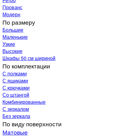
Ретро
Прованс
Модерн
По размеру
Большие
Маленькие
Узкие
Высокие
Шкафы 50 см шириной
По комплектации
С полками
С ящиками
С крючками
Со штангой
Комбинированные
С зеркалом
Без зеркала
По виду поверхности
Матовые