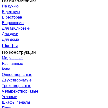
На кухню
В детскую
В ресторан
В прихожую
Для библиотеки
Для дачи
Для дома
Шкафы
По конструкции
Модульные
Распашные
Купе
Одностворчатые
Двухстворчатые
Трехстворчатые
Четырехстворчатые
Угловые
Шкафы пеналы
Пеналы