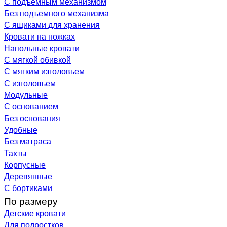
С подъемным механизмом
Без подъемного механизма
С ящиками для хранения
Кровати на ножках
Напольные кровати
С мягкой обивкой
С мягким изголовьем
С изголовьем
Модульные
С основанием
Без основания
Удобные
Без матраса
Тахты
Корпусные
Деревянные
С бортиками
По размеру
Детские кровати
Для подростков