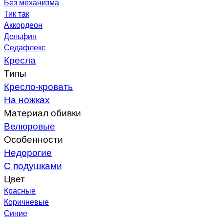
Без механизма
Тик так
Аккордеон
Дельфин
Седафлекс
Кресла
Типы
Кресло-кровать
На ножках
Материал обивки
Велюровые
Особенности
Недорогие
С подушками
Цвет
Красные
Коричневые
Синие