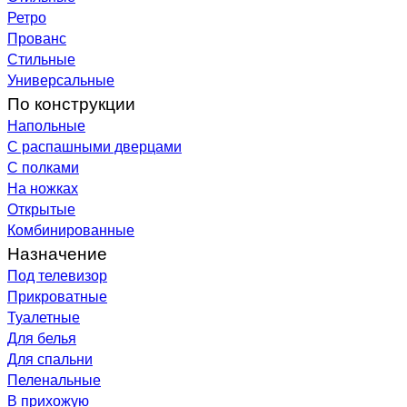
Ретро
Прованс
Стильные
Универсальные
По конструкции
Напольные
С распашными дверцами
С полками
На ножках
Открытые
Комбинированные
Назначение
Под телевизор
Прикроватные
Туалетные
Для белья
Для спальни
Пеленальные
В прихожую