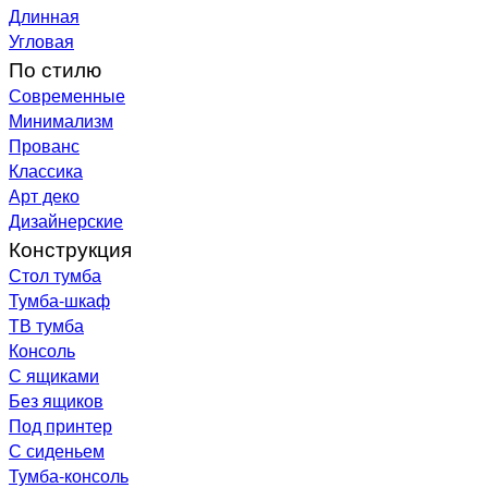
Длинная
Угловая
По стилю
Современные
Минимализм
Прованс
Классика
Арт деко
Дизайнерские
Конструкция
Стол тумба
Тумба-шкаф
ТВ тумба
Консоль
С ящиками
Без ящиков
Под принтер
С сиденьем
Тумба-консоль