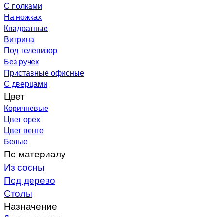
С полками
На ножках
Квадратные
Витрина
Под телевизор
Без ручек
Приставные офисные
С дверцами
Цвет
Коричневые
Цвет орех
Цвет венге
Белые
По материалу
Из сосны
Под дерево
Столы
Назначение