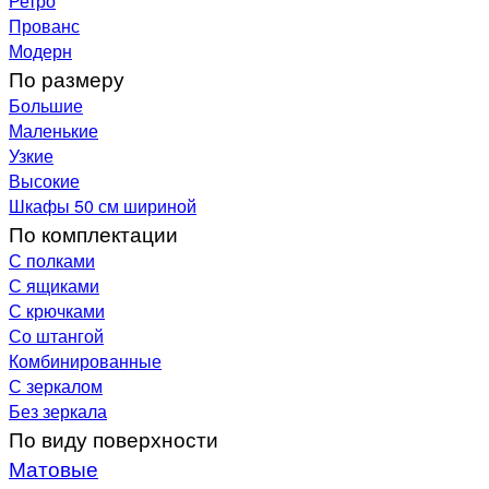
Ретро
Прованс
Модерн
По размеру
Большие
Маленькие
Узкие
Высокие
Шкафы 50 см шириной
По комплектации
С полками
С ящиками
С крючками
Со штангой
Комбинированные
С зеркалом
Без зеркала
По виду поверхности
Матовые