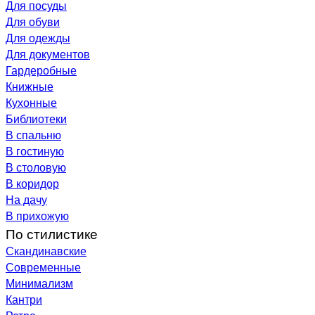
Для посуды
Для обуви
Для одежды
Для документов
Гардеробные
Книжные
Кухонные
Библиотеки
В спальню
В гостиную
В столовую
В коридор
На дачу
В прихожую
По стилистике
Скандинавские
Современные
Минимализм
Кантри