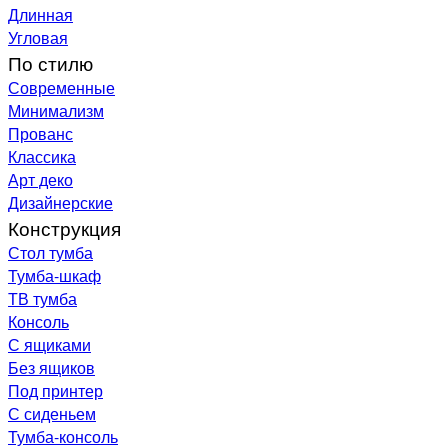
Длинная
Угловая
По стилю
Современные
Минимализм
Прованс
Классика
Арт деко
Дизайнерские
Конструкция
Стол тумба
Тумба-шкаф
ТВ тумба
Консоль
С ящиками
Без ящиков
Под принтер
С сиденьем
Тумба-консоль