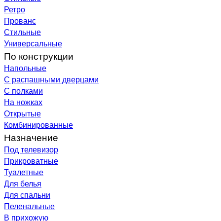
Ретро
Прованс
Стильные
Универсальные
По конструкции
Напольные
С распашными дверцами
С полками
На ножках
Открытые
Комбинированные
Назначение
Под телевизор
Прикроватные
Туалетные
Для белья
Для спальни
Пеленальные
В прихожую