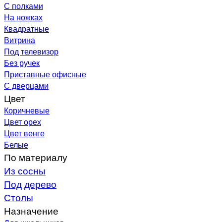
С полками
На ножках
Квадратные
Витрина
Под телевизор
Без ручек
Приставные офисные
С дверцами
Цвет
Коричневые
Цвет орех
Цвет венге
Белые
По материалу
Из сосны
Под дерево
Столы
Назначение