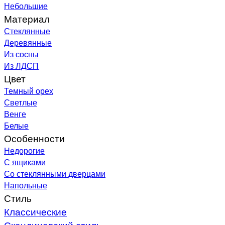
Небольшие
Материал
Стеклянные
Деревянные
Из сосны
Из ЛДСП
Цвет
Темный орех
Светлые
Венге
Белые
Особенности
Недорогие
С ящиками
Со стеклянными дверцами
Напольные
Стиль
Классические
Скандинавский стиль