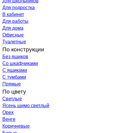
Для школьников
Для подростка
В кабинет
Для работы
Для дома
Офисные
Туалетные
По конструкции
Без ящиков
Со шкафчиками
С ящиками
С тумбами
Прямые
По цвету
Светлые
Ясень шимо светлый
Орех
Венге
Коричневые
Белые