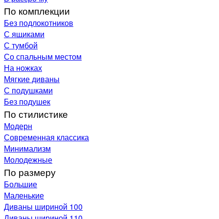
По комплекции
Без подлокотников
С ящиками
С тумбой
Со спальным местом
На ножках
Мягкие диваны
С подушками
Без подушек
По стилистике
Модерн
Современная классика
Минимализм
Молодежные
По размеру
Большие
Маленькие
Диваны шириной 100
Диваны шириной 110