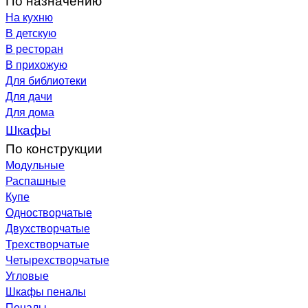
На кухню
В детскую
В ресторан
В прихожую
Для библиотеки
Для дачи
Для дома
Шкафы
По конструкции
Модульные
Распашные
Купе
Одностворчатые
Двухстворчатые
Трехстворчатые
Четырехстворчатые
Угловые
Шкафы пеналы
Пеналы