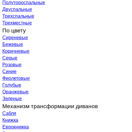
Полутороспальные
Двуспальные
Трехспальные
Трехместные
По цвету
Сиреневые
Бежевые
Коричневые
Серые
Розовые
Синие
Фиолетовые
Голубые
Оранжевые
Зеленые
Механизм трансформации диванов
Сабля
Книжка
Еврокнижка