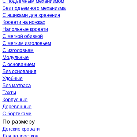
С подъемным механизмом
Без подъемного механизма
С ящиками для хранения
Кровати на ножках
Напольные кровати
С мягкой обивкой
С мягким изголовьем
С изголовьем
Модульные
С основанием
Без основания
Удобные
Без матраса
Тахты
Корпусные
Деревянные
С бортиками
По размеру
Детские кровати
Для подростков