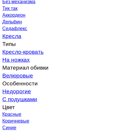
Без механизма
Тик так
Аккордеон
Дельфин
Седафлекс
Кресла
Типы
Кресло-кровать
На ножках
Материал обивки
Велюровые
Особенности
Недорогие
С подушками
Цвет
Красные
Коричневые
Синие