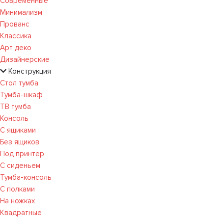
Современные
Минимализм
Прованс
Классика
Арт деко
Дизайнерские
Конструкция
Стол тумба
Тумба-шкаф
ТВ тумба
Консоль
С ящиками
Без ящиков
Под принтер
С сиденьем
Тумба-консоль
С полками
На ножках
Квадратные