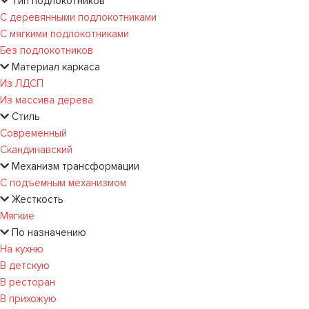
Тип подлокотников
С деревянными подлокотниками
С мягкими подлокотниками
Без подлокотников
Материал каркаса
Из ЛДСП
Из массива дерева
Стиль
Современный
Скандинавский
Механизм трансформации
С подъемным механизмом
Жесткость
Мягкие
По назначению
На кухню
В детскую
В ресторан
В прихожую