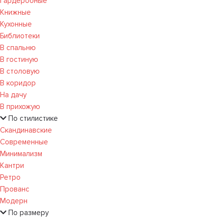
Гардеробные
Книжные
Кухонные
Библиотеки
В спальню
В гостиную
В столовую
В коридор
На дачу
В прихожую
По стилистике
Скандинавские
Современные
Минимализм
Кантри
Ретро
Прованс
Модерн
По размеру