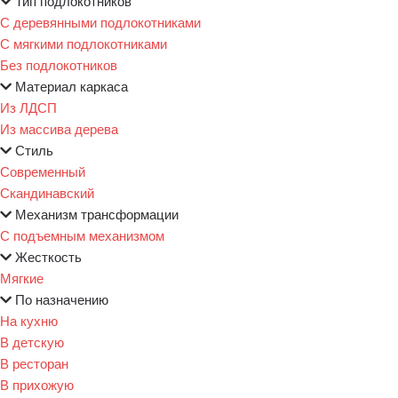
Тип подлокотников
С деревянными подлокотниками
С мягкими подлокотниками
Без подлокотников
Материал каркаса
Из ЛДСП
Из массива дерева
Стиль
Современный
Скандинавский
Механизм трансформации
С подъемным механизмом
Жесткость
Мягкие
По назначению
На кухню
В детскую
В ресторан
В прихожую