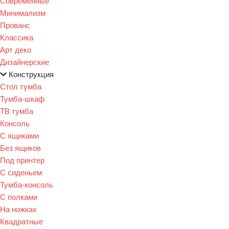
Современные
Минимализм
Прованс
Классика
Арт деко
Дизайнерские
Конструкция
Стол тумба
Тумба-шкаф
ТВ тумба
Консоль
С ящиками
Без ящиков
Под принтер
С сиденьем
Тумба-консоль
С полками
На ножках
Квадратные