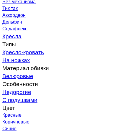
Без механизма
Тик так
Аккордеон
Дельфин
Седафлекс
Кресла
Типы
Кресло-кровать
На ножках
Материал обивки
Велюровые
Особенности
Недорогие
С подушками
Цвет
Красные
Коричневые
Синие