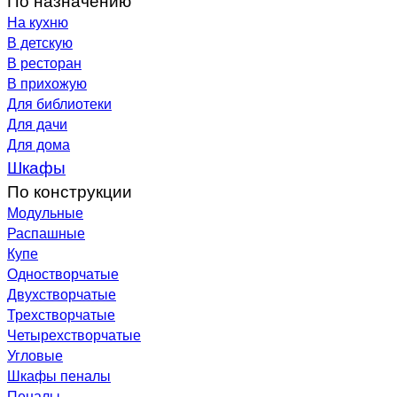
На кухню
В детскую
В ресторан
В прихожую
Для библиотеки
Для дачи
Для дома
Шкафы
По конструкции
Модульные
Распашные
Купе
Одностворчатые
Двухстворчатые
Трехстворчатые
Четырехстворчатые
Угловые
Шкафы пеналы
Пеналы