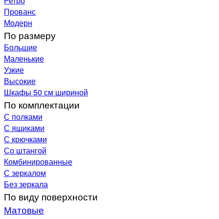
Ретро
Прованс
Модерн
По размеру
Большие
Маленькие
Узкие
Высокие
Шкафы 50 см шириной
По комплектации
С полками
С ящиками
С крючками
Со штангой
Комбинированные
С зеркалом
Без зеркала
По виду поверхности
Матовые