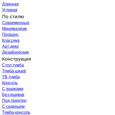
Длинная
Угловая
По стилю
Современные
Минимализм
Прованс
Классика
Арт деко
Дизайнерские
Конструкция
Стол тумба
Тумба-шкаф
ТВ тумба
Консоль
С ящиками
Без ящиков
Под принтер
С сиденьем
Тумба-консоль