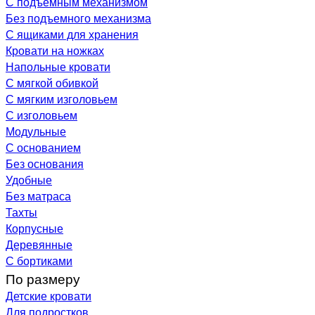
С подъемным механизмом
Без подъемного механизма
С ящиками для хранения
Кровати на ножках
Напольные кровати
С мягкой обивкой
С мягким изголовьем
С изголовьем
Модульные
С основанием
Без основания
Удобные
Без матраса
Тахты
Корпусные
Деревянные
С бортиками
По размеру
Детские кровати
Для подростков