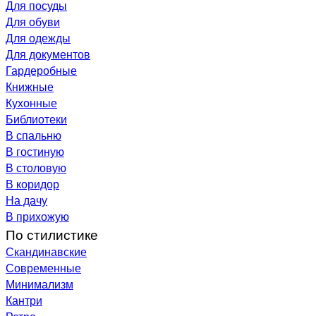
Для посуды
Для обуви
Для одежды
Для документов
Гардеробные
Книжные
Кухонные
Библиотеки
В спальню
В гостиную
В столовую
В коридор
На дачу
В прихожую
По стилистике
Скандинавские
Современные
Минимализм
Кантри