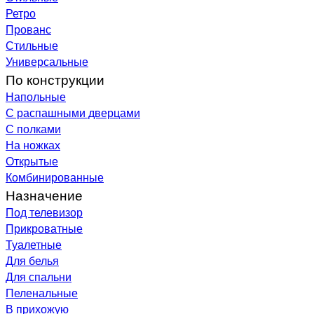
Ретро
Прованс
Стильные
Универсальные
По конструкции
Напольные
С распашными дверцами
С полками
На ножках
Открытые
Комбинированные
Назначение
Под телевизор
Прикроватные
Туалетные
Для белья
Для спальни
Пеленальные
В прихожую