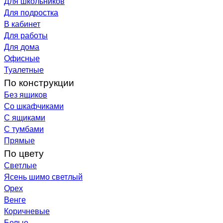
Для школьников
Для подростка
В кабинет
Для работы
Для дома
Офисные
Туалетные
По конструкции
Без ящиков
Со шкафчиками
С ящиками
С тумбами
Прямые
По цвету
Светлые
Ясень шимо светлый
Орех
Венге
Коричневые
Белые