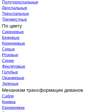
Полутороспальные
Двуспальные
Трехспальные
Трехместные
По цвету
Сиреневые
Бежевые
Коричневые
Серые
Розовые
Синие
Фиолетовые
Голубые
Оранжевые
Зеленые
Механизм трансформации диванов
Сабля
Книжка
Еврокнижка