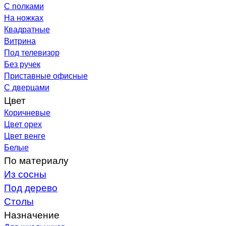
С полками
На ножках
Квадратные
Витрина
Под телевизор
Без ручек
Приставные офисные
С дверцами
Цвет
Коричневые
Цвет орех
Цвет венге
Белые
По материалу
Из сосны
Под дерево
Столы
Назначение