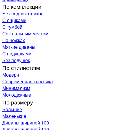
По комплекции
Без подлокотников
С ящиками
С тумбой
Со спальным местом
На ножках
Мягкие диваны
С подушками
Без подушек
По стилистике
Модерн
Современная классика
Минимализм
Молодежные
По размеру
Большие
Маленькие
Диваны шириной 100
Диваны шириной 110