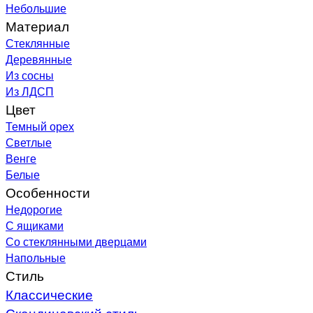
Небольшие
Материал
Стеклянные
Деревянные
Из сосны
Из ЛДСП
Цвет
Темный орех
Светлые
Венге
Белые
Особенности
Недорогие
С ящиками
Со стеклянными дверцами
Напольные
Стиль
Классические
Скандинавский стиль