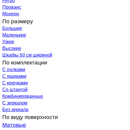
Ретро
Прованс
Модерн
По размеру
Большие
Маленькие
Узкие
Высокие
Шкафы 50 см шириной
По комплектации
С полками
С ящиками
С крючками
Со штангой
Комбинированные
С зеркалом
Без зеркала
По виду поверхности
Матовые