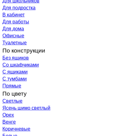
Для школьников
Для подростка
В кабинет
Для работы
Для дома
Офисные
Туалетные
По конструкции
Без ящиков
Со шкафчиками
С ящиками
С тумбами
Прямые
По цвету
Светлые
Ясень шимо светлый
Орех
Венге
Коричневые
Белые