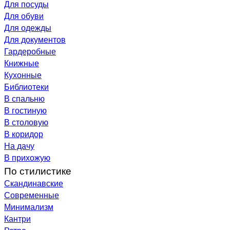
Для посуды
Для обуви
Для одежды
Для документов
Гардеробные
Книжные
Кухонные
Библиотеки
В спальню
В гостиную
В столовую
В коридор
На дачу
В прихожую
По стилистике
Скандинавские
Современные
Минимализм
Кантри