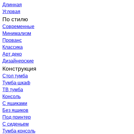
Длинная
Угловая
По стилю
Современные
Минимализм
Прованс
Классика
Арт деко
Дизайнерские
Конструкция
Стол тумба
Тумба-шкаф
ТВ тумба
Консоль
С ящиками
Без ящиков
Под принтер
С сиденьем
Тумба-консоль