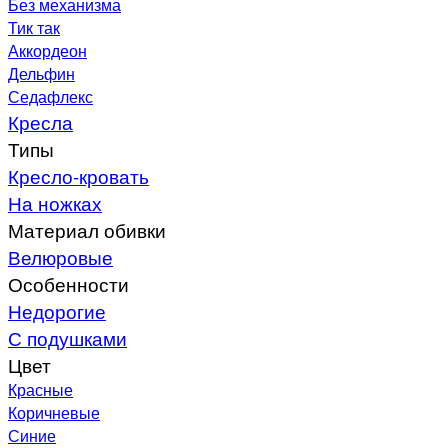
Без механизма
Тик так
Аккордеон
Дельфин
Седафлекс
Кресла
Типы
Кресло-кровать
На ножках
Материал обивки
Велюровые
Особенности
Недорогие
С подушками
Цвет
Красные
Коричневые
Синие