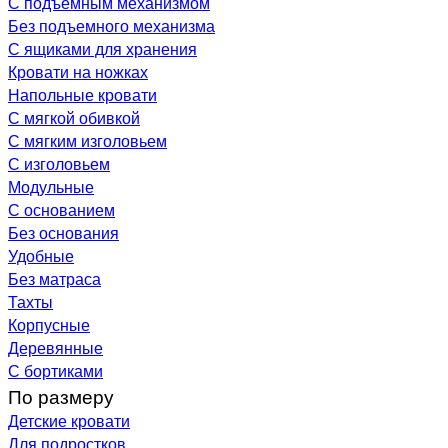
С подъемным механизмом
Без подъемного механизма
С ящиками для хранения
Кровати на ножках
Напольные кровати
С мягкой обивкой
С мягким изголовьем
С изголовьем
Модульные
С основанием
Без основания
Удобные
Без матраса
Тахты
Корпусные
Деревянные
С бортиками
По размеру
Детские кровати
Для подростков