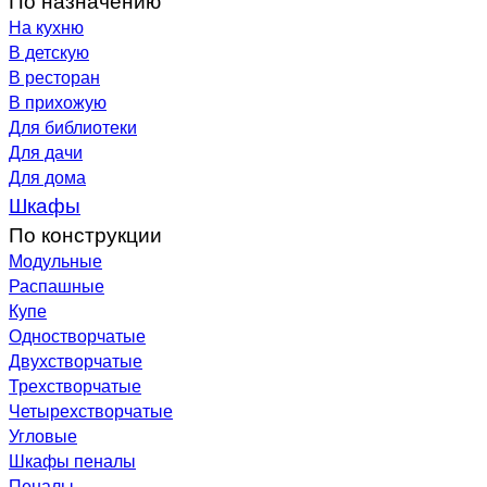
На кухню
В детскую
В ресторан
В прихожую
Для библиотеки
Для дачи
Для дома
Шкафы
По конструкции
Модульные
Распашные
Купе
Одностворчатые
Двухстворчатые
Трехстворчатые
Четырехстворчатые
Угловые
Шкафы пеналы
Пеналы