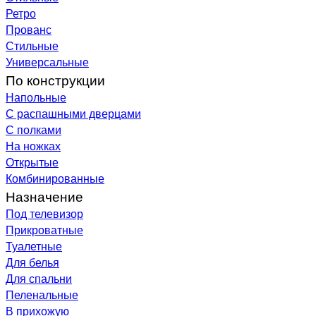
Ретро
Прованс
Стильные
Универсальные
По конструкции
Напольные
С распашными дверцами
С полками
На ножках
Открытые
Комбинированные
Назначение
Под телевизор
Прикроватные
Туалетные
Для белья
Для спальни
Пеленальные
В прихожую