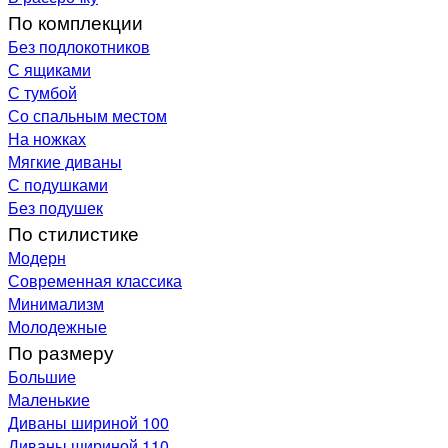
По комплекции
Без подлокотников
С ящиками
С тумбой
Со спальным местом
На ножках
Мягкие диваны
С подушками
Без подушек
По стилистике
Модерн
Современная классика
Минимализм
Молодежные
По размеру
Большие
Маленькие
Диваны шириной 100
Диваны шириной 110