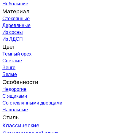
Небольшие
Материал
Стеклянные
Деревянные
Из сосны
Из ЛДСП
Цвет
Темный орех
Светлые
Венге
Белые
Особенности
Недорогие
С ящиками
Со стеклянными дверцами
Напольные
Стиль
Классические
Скандинавский стиль