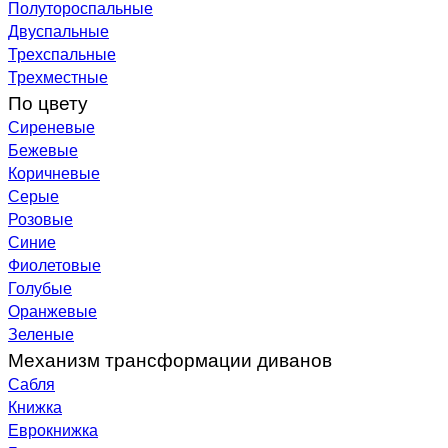
Полутороспальные
Двуспальные
Трехспальные
Трехместные
По цвету
Сиреневые
Бежевые
Коричневые
Серые
Розовые
Синие
Фиолетовые
Голубые
Оранжевые
Зеленые
Механизм трансформации диванов
Сабля
Книжка
Еврокнижка