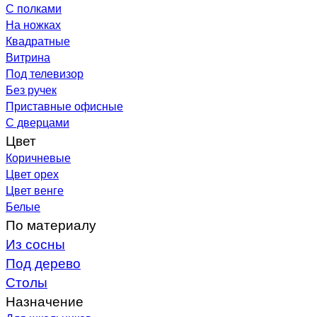
С полками
На ножках
Квадратные
Витрина
Под телевизор
Без ручек
Приставные офисные
С дверцами
Цвет
Коричневые
Цвет орех
Цвет венге
Белые
По материалу
Из сосны
Под дерево
Столы
Назначение