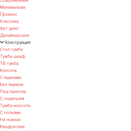
Современные
Минимализм
Прованс
Классика
Арт деко
Дизайнерские
Конструкция
Стол тумба
Тумба-шкаф
ТВ тумба
Консоль
С ящиками
Без ящиков
Под принтер
С сиденьем
Тумба-консоль
С полками
На ножках
Квадратные