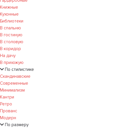
Гардеробные
Книжные
Кухонные
Библиотеки
В спальню
В гостиную
В столовую
В коридор
На дачу
В прихожую
По стилистике
Скандинавские
Современные
Минимализм
Кантри
Ретро
Прованс
Модерн
По размеру