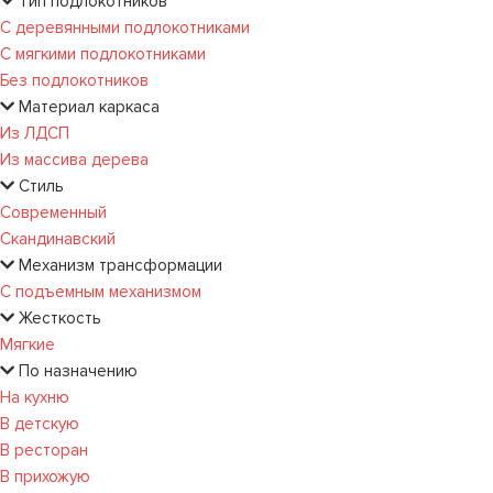
Тип подлокотников
С деревянными подлокотниками
С мягкими подлокотниками
Без подлокотников
Материал каркаса
Из ЛДСП
Из массива дерева
Стиль
Современный
Скандинавский
Механизм трансформации
С подъемным механизмом
Жесткость
Мягкие
По назначению
На кухню
В детскую
В ресторан
В прихожую