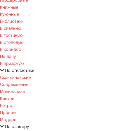
Гардеробные
Книжные
Кухонные
Библиотеки
В спальню
В гостиную
В столовую
В коридор
На дачу
В прихожую
По стилистике
Скандинавские
Современные
Минимализм
Кантри
Ретро
Прованс
Модерн
По размеру