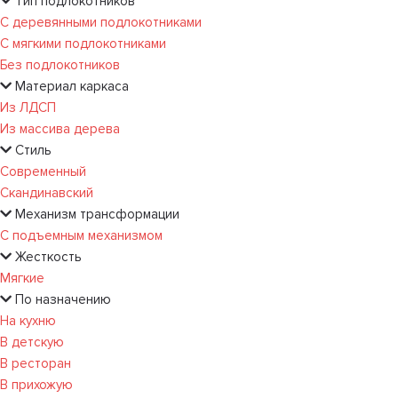
Тип подлокотников
С деревянными подлокотниками
С мягкими подлокотниками
Без подлокотников
Материал каркаса
Из ЛДСП
Из массива дерева
Стиль
Современный
Скандинавский
Механизм трансформации
С подъемным механизмом
Жесткость
Мягкие
По назначению
На кухню
В детскую
В ресторан
В прихожую