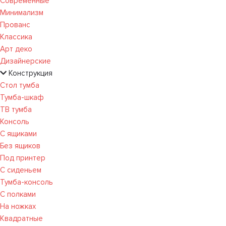
Современные
Минимализм
Прованс
Классика
Арт деко
Дизайнерские
Конструкция
Стол тумба
Тумба-шкаф
ТВ тумба
Консоль
С ящиками
Без ящиков
Под принтер
С сиденьем
Тумба-консоль
С полками
На ножках
Квадратные