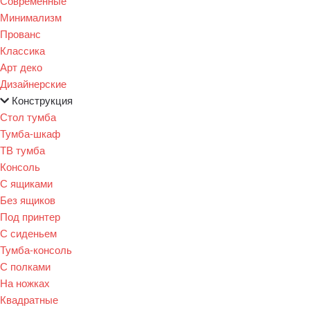
Современные
Минимализм
Прованс
Классика
Арт деко
Дизайнерские
Конструкция
Стол тумба
Тумба-шкаф
ТВ тумба
Консоль
С ящиками
Без ящиков
Под принтер
С сиденьем
Тумба-консоль
С полками
На ножках
Квадратные