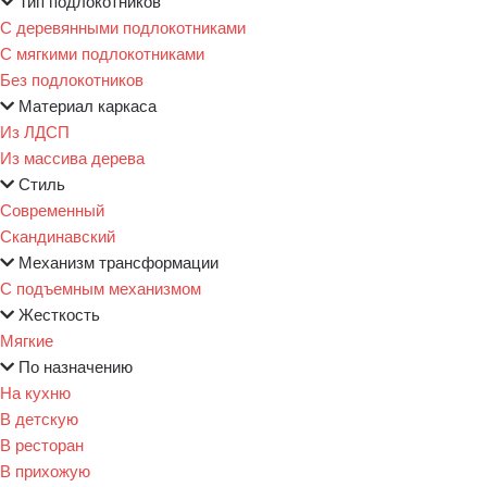
Тип подлокотников
С деревянными подлокотниками
С мягкими подлокотниками
Без подлокотников
Материал каркаса
Из ЛДСП
Из массива дерева
Стиль
Современный
Скандинавский
Механизм трансформации
С подъемным механизмом
Жесткость
Мягкие
По назначению
На кухню
В детскую
В ресторан
В прихожую