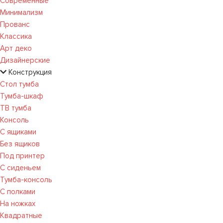
Современные
Минимализм
Прованс
Классика
Арт деко
Дизайнерские
Конструкция
Стол тумба
Тумба-шкаф
ТВ тумба
Консоль
С ящиками
Без ящиков
Под принтер
С сиденьем
Тумба-консоль
С полками
На ножках
Квадратные