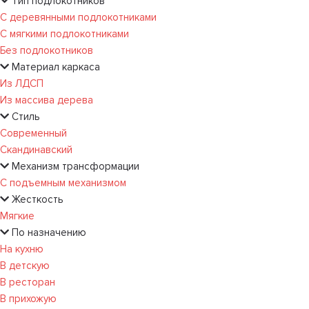
Тип подлокотников
С деревянными подлокотниками
С мягкими подлокотниками
Без подлокотников
Материал каркаса
Из ЛДСП
Из массива дерева
Стиль
Современный
Скандинавский
Механизм трансформации
С подъемным механизмом
Жесткость
Мягкие
По назначению
На кухню
В детскую
В ресторан
В прихожую