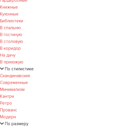
Гардеробные
Книжные
Кухонные
Библиотеки
В спальню
В гостиную
В столовую
В коридор
На дачу
В прихожую
По стилистике
Скандинавские
Современные
Минимализм
Кантри
Ретро
Прованс
Модерн
По размеру