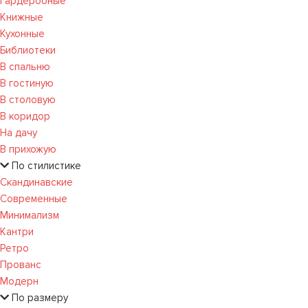
Гардеробные
Книжные
Кухонные
Библиотеки
В спальню
В гостиную
В столовую
В коридор
На дачу
В прихожую
По стилистике
Скандинавские
Современные
Минимализм
Кантри
Ретро
Прованс
Модерн
По размеру