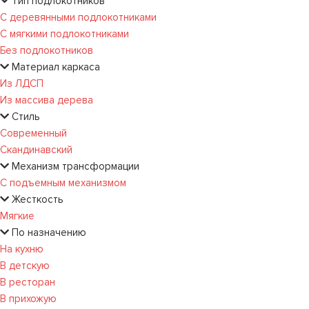
Тип подлокотников
С деревянными подлокотниками
С мягкими подлокотниками
Без подлокотников
Материал каркаса
Из ЛДСП
Из массива дерева
Стиль
Современный
Скандинавский
Механизм трансформации
С подъемным механизмом
Жесткость
Мягкие
По назначению
На кухню
В детскую
В ресторан
В прихожую