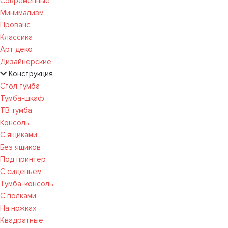
Современные
Минимализм
Прованс
Классика
Арт деко
Дизайнерские
Конструкция
Стол тумба
Тумба-шкаф
ТВ тумба
Консоль
С ящиками
Без ящиков
Под принтер
С сиденьем
Тумба-консоль
С полками
На ножках
Квадратные