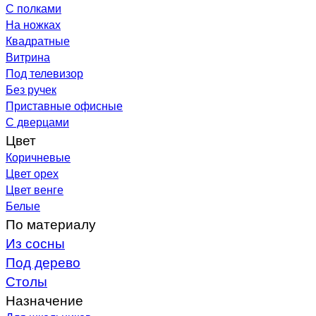
С полками
На ножках
Квадратные
Витрина
Под телевизор
Без ручек
Приставные офисные
С дверцами
Цвет
Коричневые
Цвет орех
Цвет венге
Белые
По материалу
Из сосны
Под дерево
Столы
Назначение