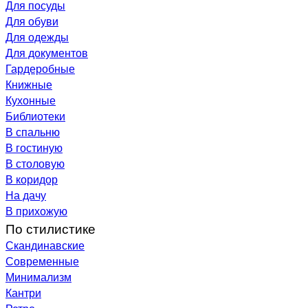
Для посуды
Для обуви
Для одежды
Для документов
Гардеробные
Книжные
Кухонные
Библиотеки
В спальню
В гостиную
В столовую
В коридор
На дачу
В прихожую
По стилистике
Скандинавские
Современные
Минимализм
Кантри