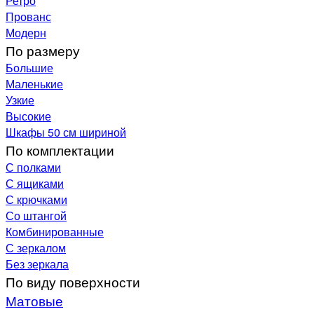
Ретро
Прованс
Модерн
По размеру
Большие
Маленькие
Узкие
Высокие
Шкафы 50 см шириной
По комплектации
С полками
С ящиками
С крючками
Со штангой
Комбинированные
С зеркалом
Без зеркала
По виду поверхности
Матовые