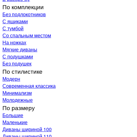
По комплекции
Без подлокотников
С ящиками
С тумбой
Со спальным местом
На ножках
Мягкие диваны
С подушками
Без подушек
По стилистике
Модерн
Современная классика
Минимализм
Молодежные
По размеру
Большие
Маленькие
Диваны шириной 100
Диваны шириной 110