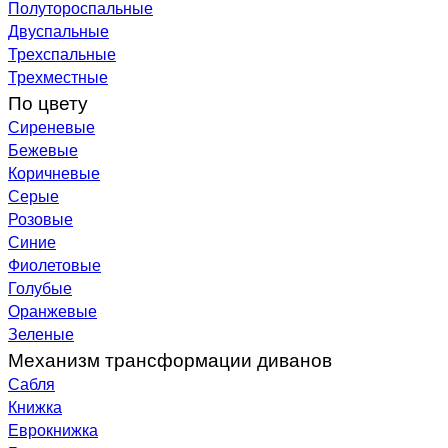
Полутороспальные
Двуспальные
Трехспальные
Трехместные
По цвету
Сиреневые
Бежевые
Коричневые
Серые
Розовые
Синие
Фиолетовые
Голубые
Оранжевые
Зеленые
Механизм трансформации диванов
Сабля
Книжка
Еврокнижка