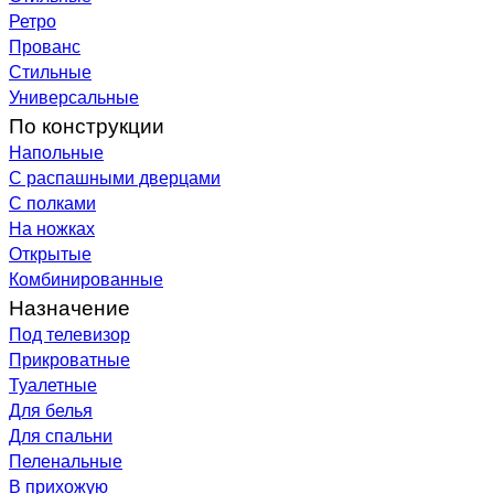
Ретро
Прованс
Стильные
Универсальные
По конструкции
Напольные
С распашными дверцами
С полками
На ножках
Открытые
Комбинированные
Назначение
Под телевизор
Прикроватные
Туалетные
Для белья
Для спальни
Пеленальные
В прихожую