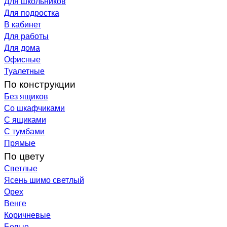
Для школьников
Для подростка
В кабинет
Для работы
Для дома
Офисные
Туалетные
По конструкции
Без ящиков
Со шкафчиками
С ящиками
С тумбами
Прямые
По цвету
Светлые
Ясень шимо светлый
Орех
Венге
Коричневые
Белые