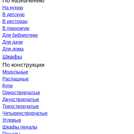
На кухню
В детскую
В ресторан
В прихожую
Для библиотеки
Для дачи
Для дома
Шкафы
По конструкции
Модульные
Распашные
Купе
Одностворчатые
Двухстворчатые
Трехстворчатые
Четырехстворчатые
Угловые
Шкафы пеналы
Пеналы