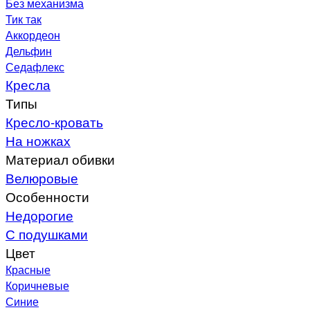
Без механизма
Тик так
Аккордеон
Дельфин
Седафлекс
Кресла
Типы
Кресло-кровать
На ножках
Материал обивки
Велюровые
Особенности
Недорогие
С подушками
Цвет
Красные
Коричневые
Синие