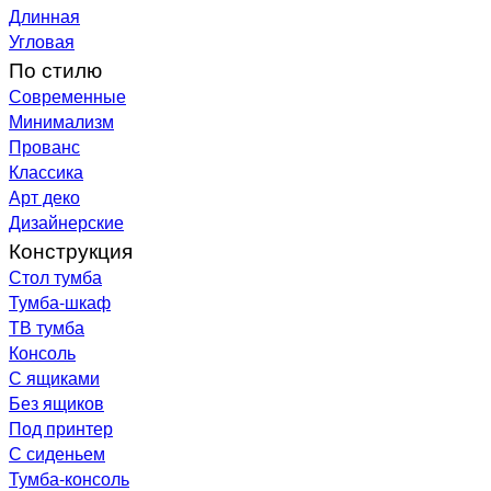
Длинная
Угловая
По стилю
Современные
Минимализм
Прованс
Классика
Арт деко
Дизайнерские
Конструкция
Стол тумба
Тумба-шкаф
ТВ тумба
Консоль
С ящиками
Без ящиков
Под принтер
С сиденьем
Тумба-консоль