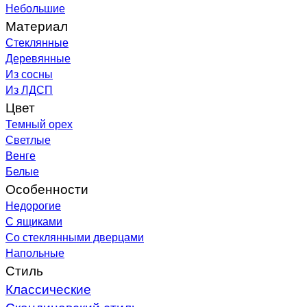
Небольшие
Материал
Стеклянные
Деревянные
Из сосны
Из ЛДСП
Цвет
Темный орех
Светлые
Венге
Белые
Особенности
Недорогие
С ящиками
Со стеклянными дверцами
Напольные
Стиль
Классические
Скандинавский стиль