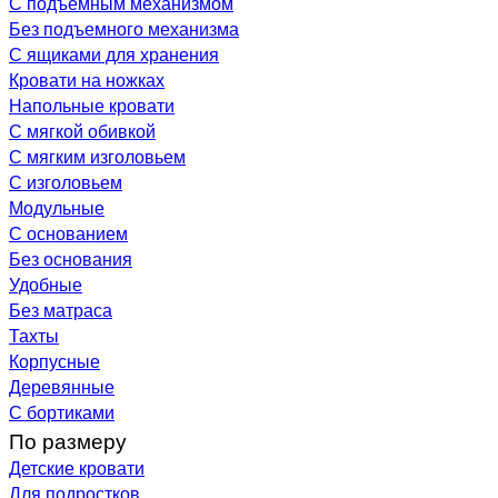
С подъемным механизмом
Без подъемного механизма
С ящиками для хранения
Кровати на ножках
Напольные кровати
С мягкой обивкой
С мягким изголовьем
С изголовьем
Модульные
С основанием
Без основания
Удобные
Без матраса
Тахты
Корпусные
Деревянные
С бортиками
По размеру
Детские кровати
Для подростков