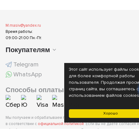
M.masiv@yandex.ru
Время работы:
09:00-21:00 Пн.-Пт.
Покупателям
Telegram
Этот сайт использует файлы cook
WhatsApp
для более комфортной работы
пользователя. Продолжая просм
Способы оплаты
страниц сайта, вы соглашаетесь с
использованием файлов cookies
Хорошо
Мы получаем и обрабатываем персональные данные посетителей наш
в соответствии с
официальной политикой
. Если вы не даете согласия 
обработку своих персональных данных, Вам необходимо покинуть наш 