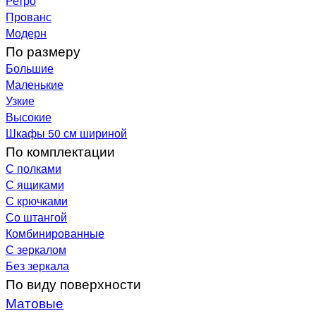
Ретро
Прованс
Модерн
По размеру
Большие
Маленькие
Узкие
Высокие
Шкафы 50 см шириной
По комплектации
С полками
С ящиками
С крючками
Со штангой
Комбинированные
С зеркалом
Без зеркала
По виду поверхности
Матовые