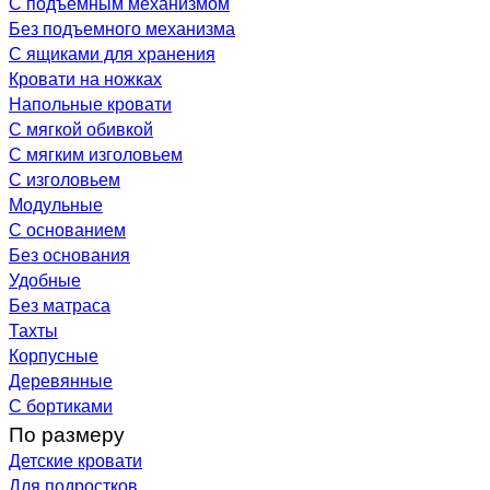
С подъемным механизмом
Без подъемного механизма
С ящиками для хранения
Кровати на ножках
Напольные кровати
С мягкой обивкой
С мягким изголовьем
С изголовьем
Модульные
С основанием
Без основания
Удобные
Без матраса
Тахты
Корпусные
Деревянные
С бортиками
По размеру
Детские кровати
Для подростков