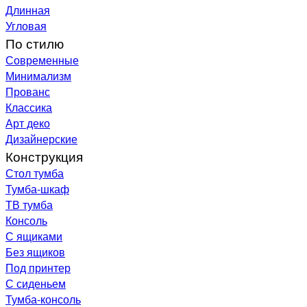
Длинная
Угловая
По стилю
Современные
Минимализм
Прованс
Классика
Арт деко
Дизайнерские
Конструкция
Стол тумба
Тумба-шкаф
ТВ тумба
Консоль
С ящиками
Без ящиков
Под принтер
С сиденьем
Тумба-консоль