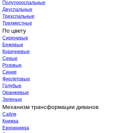
Полутороспальные
Двуспальные
Трехспальные
Трехместные
По цвету
Сиреневые
Бежевые
Коричневые
Серые
Розовые
Синие
Фиолетовые
Голубые
Оранжевые
Зеленые
Механизм трансформации диванов
Сабля
Книжка
Еврокнижка