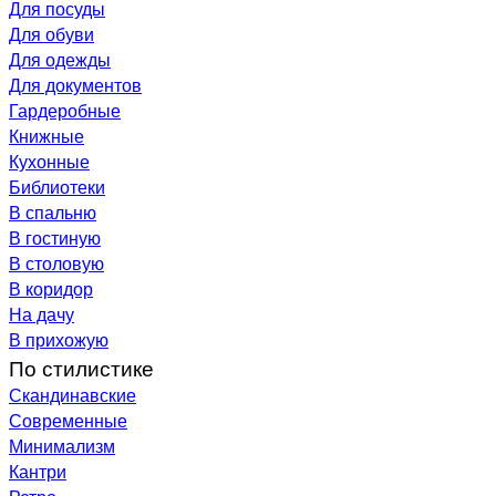
Для посуды
Для обуви
Для одежды
Для документов
Гардеробные
Книжные
Кухонные
Библиотеки
В спальню
В гостиную
В столовую
В коридор
На дачу
В прихожую
По стилистике
Скандинавские
Современные
Минимализм
Кантри