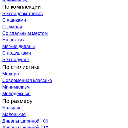
По комплекции
Без подлокотников
С ящиками
С тумбой
Со спальным местом
На ножках
Мягкие диваны
С подушками
Без подушек
По стилистике
Модерн
Современная классика
Минимализм
Молодежные
По размеру
Большие
Маленькие
Диваны шириной 100
Диваны шириной 110