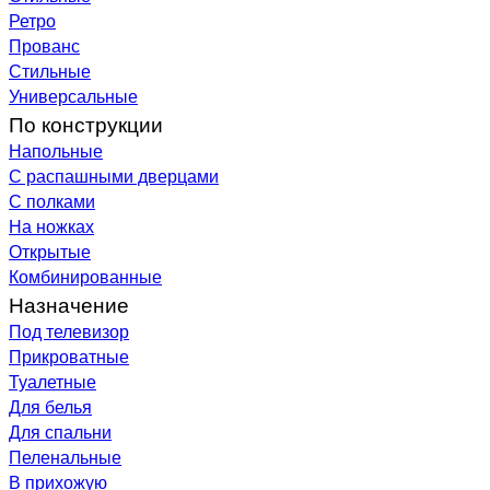
Ретро
Прованс
Стильные
Универсальные
По конструкции
Напольные
С распашными дверцами
С полками
На ножках
Открытые
Комбинированные
Назначение
Под телевизор
Прикроватные
Туалетные
Для белья
Для спальни
Пеленальные
В прихожую