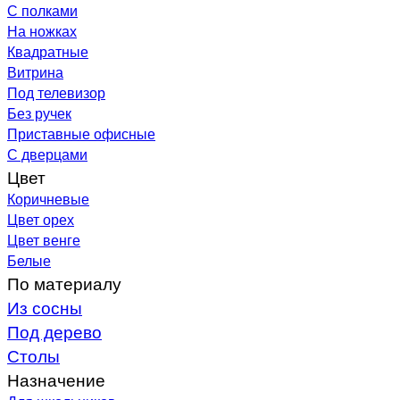
С полками
На ножках
Квадратные
Витрина
Под телевизор
Без ручек
Приставные офисные
С дверцами
Цвет
Коричневые
Цвет орех
Цвет венге
Белые
По материалу
Из сосны
Под дерево
Столы
Назначение