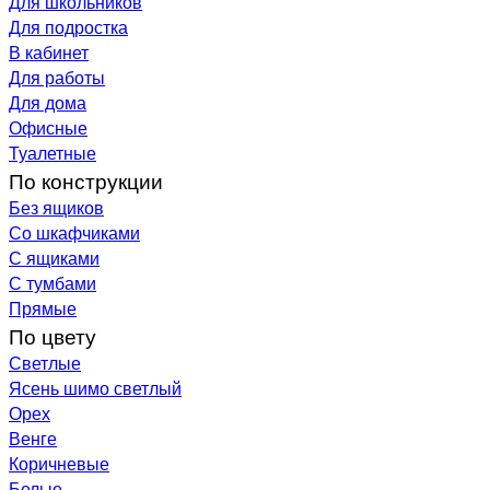
Для школьников
Для подростка
В кабинет
Для работы
Для дома
Офисные
Туалетные
По конструкции
Без ящиков
Со шкафчиками
С ящиками
С тумбами
Прямые
По цвету
Светлые
Ясень шимо светлый
Орех
Венге
Коричневые
Белые