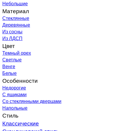
Небольшие
Материал
Стеклянные
Деревянные
Из сосны
Из ЛДСП
Цвет
Темный орех
Светлые
Венге
Белые
Особенности
Недорогие
С ящиками
Со стеклянными дверцами
Напольные
Стиль
Классические
Скандинавский стиль