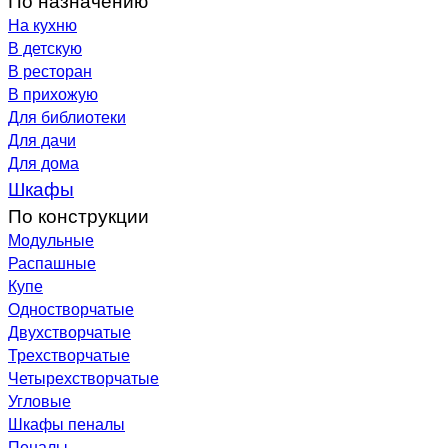
На кухню
В детскую
В ресторан
В прихожую
Для библиотеки
Для дачи
Для дома
Шкафы
По конструкции
Модульные
Распашные
Купе
Одностворчатые
Двухстворчатые
Трехстворчатые
Четырехстворчатые
Угловые
Шкафы пеналы
Пеналы