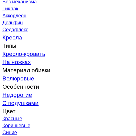
Без механизма
Тик так
Аккордеон
Дельфин
Седафлекс
Кресла
Типы
Кресло-кровать
На ножках
Материал обивки
Велюровые
Особенности
Недорогие
С подушками
Цвет
Красные
Коричневые
Синие