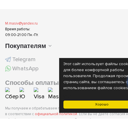
M.masiv@yandex.ru
Время работы:
09:00-21:00 Пн.-Пт.
Покупателям
Telegram
Этот сайт использует файлы cook
WhatsApp
для более комфортной работы
пользователя. Продолжая просм
Способы оплаты
страниц сайта, вы соглашаетесь с
использованием файлов cookies
Хорошо
Мы получаем и обрабатываем персональные данные посетителей наш
в соответствии с
официальной политикой
. Если вы не даете согласия 
обработку своих персональных данных, Вам необходимо покинуть наш 