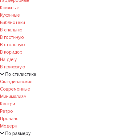
Гардеробные
Книжные
Кухонные
Библиотеки
В спальню
В гостиную
В столовую
В коридор
На дачу
В прихожую
По стилистике
Скандинавские
Современные
Минимализм
Кантри
Ретро
Прованс
Модерн
По размеру