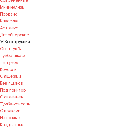
Современные
Минимализм
Прованс
Классика
Арт деко
Дизайнерские
Конструкция
Стол тумба
Тумба-шкаф
ТВ тумба
Консоль
С ящиками
Без ящиков
Под принтер
С сиденьем
Тумба-консоль
С полками
На ножках
Квадратные