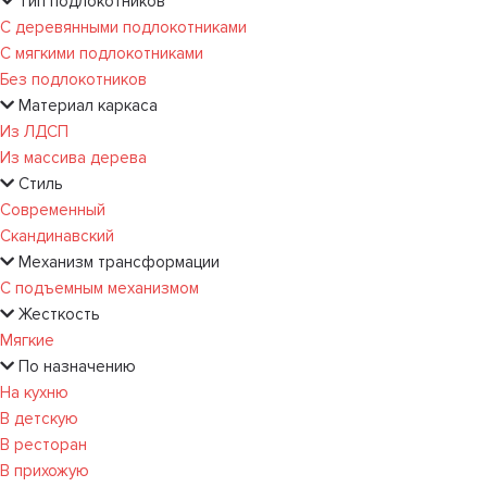
Тип подлокотников
С деревянными подлокотниками
С мягкими подлокотниками
Без подлокотников
Материал каркаса
Из ЛДСП
Из массива дерева
Стиль
Современный
Скандинавский
Механизм трансформации
С подъемным механизмом
Жесткость
Мягкие
По назначению
На кухню
В детскую
В ресторан
В прихожую