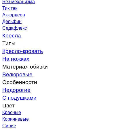
Без механизма
Тик так
Аккордеон
Дельфин
Седафлекс
Кресла
Типы
Кресло-кровать
На ножках
Материал обивки
Велюровые
Особенности
Недорогие
С подушками
Цвет
Красные
Коричневые
Синие