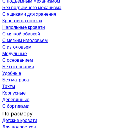
С подъемным механизмом
Без подъемного механизма
С ящиками для хранения
Кровати на ножках
Напольные кровати
С мягкой обивкой
С мягким изголовьем
С изголовьем
Модульные
С основанием
Без основания
Удобные
Без матраса
Тахты
Корпусные
Деревянные
С бортиками
По размеру
Детские кровати
Для подростков