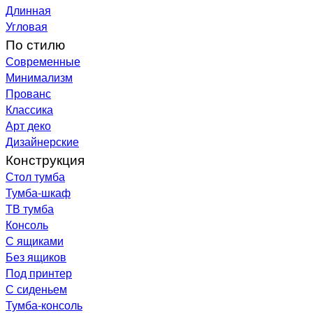
Длинная
Угловая
По стилю
Современные
Минимализм
Прованс
Классика
Арт деко
Дизайнерские
Конструкция
Стол тумба
Тумба-шкаф
ТВ тумба
Консоль
С ящиками
Без ящиков
Под принтер
С сиденьем
Тумба-консоль