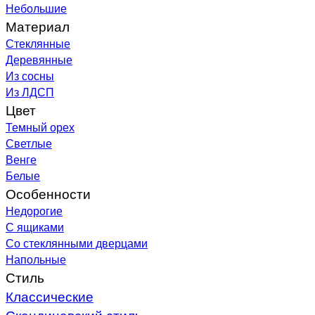
Небольшие
Материал
Стеклянные
Деревянные
Из сосны
Из ЛДСП
Цвет
Темный орех
Светлые
Венге
Белые
Особенности
Недорогие
С ящиками
Со стеклянными дверцами
Напольные
Стиль
Классические
Скандинавский стиль