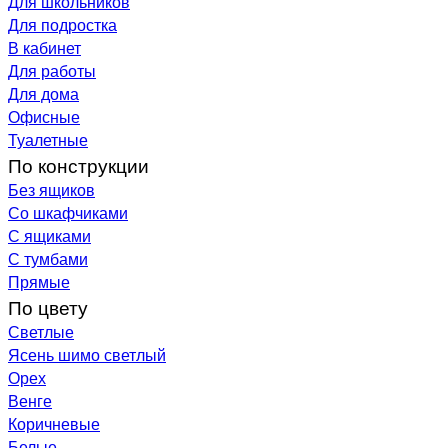
Для школьников
Для подростка
В кабинет
Для работы
Для дома
Офисные
Туалетные
По конструкции
Без ящиков
Со шкафчиками
С ящиками
С тумбами
Прямые
По цвету
Светлые
Ясень шимо светлый
Орех
Венге
Коричневые
Белые