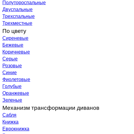
Полутороспальные
Двуспальные
Трехспальные
Трехместные
По цвету
Сиреневые
Бежевые
Коричневые
Серые
Розовые
Синие
Фиолетовые
Голубые
Оранжевые
Зеленые
Механизм трансформации диванов
Сабля
Книжка
Еврокнижка