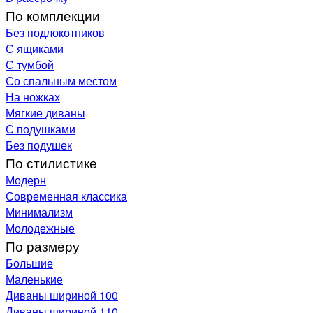
По комплекции
Без подлокотников
С ящиками
С тумбой
Со спальным местом
На ножках
Мягкие диваны
С подушками
Без подушек
По стилистике
Модерн
Современная классика
Минимализм
Молодежные
По размеру
Большие
Маленькие
Диваны шириной 100
Диваны шириной 110