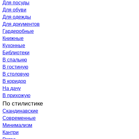
Для посуды
Для обуви
Для одежды
Для документов
Гардеробные
Книжные
Кухонные
Библиотеки
В спальню
В гостиную
В столовую
В коридор
На дачу
В прихожую
По стилистике
Скандинавские
Современные
Минимализм
Кантри