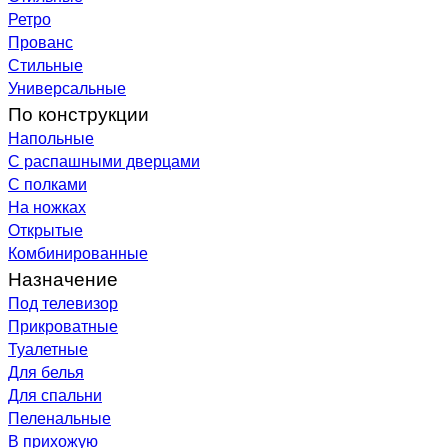
Ретро
Прованс
Стильные
Универсальные
По конструкции
Напольные
С распашными дверцами
С полками
На ножках
Открытые
Комбинированные
Назначение
Под телевизор
Прикроватные
Туалетные
Для белья
Для спальни
Пеленальные
В прихожую