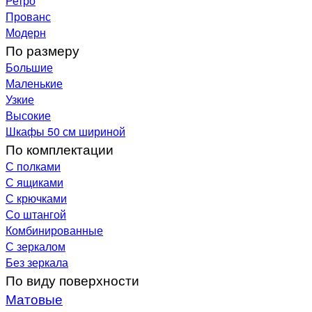
Ретро
Прованс
Модерн
По размеру
Большие
Маленькие
Узкие
Высокие
Шкафы 50 см шириной
По комплектации
С полками
С ящиками
С крючками
Со штангой
Комбинированные
С зеркалом
Без зеркала
По виду поверхности
Матовые