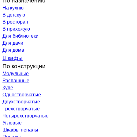
На кухню
В детскую
В ресторан
В прихожую
Для библиотеки
Для дачи
Для дома
Шкафы
По конструкции
Модульные
Распашные
Купе
Одностворчатые
Двухстворчатые
Трехстворчатые
Четырехстворчатые
Угловые
Шкафы пеналы
Пеналы