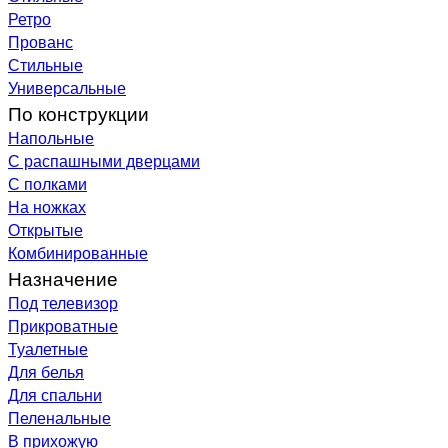
Ретро
Прованс
Стильные
Универсальные
По конструкции
Напольные
С распашными дверцами
С полками
На ножках
Открытые
Комбинированные
Назначение
Под телевизор
Прикроватные
Туалетные
Для белья
Для спальни
Пеленальные
В прихожую