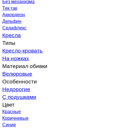
Без механизма
Тик так
Аккордеон
Дельфин
Седафлекс
Кресла
Типы
Кресло-кровать
На ножках
Материал обивки
Велюровые
Особенности
Недорогие
С подушками
Цвет
Красные
Коричневые
Синие