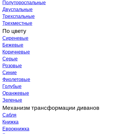
Полутороспальные
Двуспальные
Трехспальные
Трехместные
По цвету
Сиреневые
Бежевые
Коричневые
Серые
Розовые
Синие
Фиолетовые
Голубые
Оранжевые
Зеленые
Механизм трансформации диванов
Сабля
Книжка
Еврокнижка