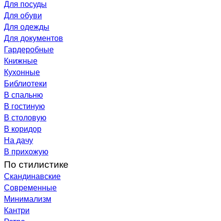
Для посуды
Для обуви
Для одежды
Для документов
Гардеробные
Книжные
Кухонные
Библиотеки
В спальню
В гостиную
В столовую
В коридор
На дачу
В прихожую
По стилистике
Скандинавские
Современные
Минимализм
Кантри