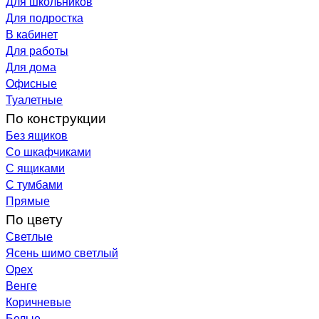
Для школьников
Для подростка
В кабинет
Для работы
Для дома
Офисные
Туалетные
По конструкции
Без ящиков
Со шкафчиками
С ящиками
С тумбами
Прямые
По цвету
Светлые
Ясень шимо светлый
Орех
Венге
Коричневые
Белые