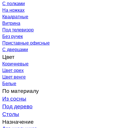
С полками
На ножках
Квадратные
Витрина
Под телевизор
Без ручек
Приставные офисные
С дверцами
Цвет
Коричневые
Цвет орех
Цвет венге
Белые
По материалу
Из сосны
Под дерево
Столы
Назначение