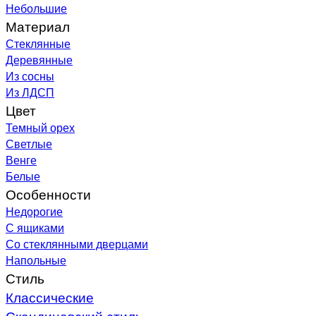
Небольшие
Материал
Стеклянные
Деревянные
Из сосны
Из ЛДСП
Цвет
Темный орех
Светлые
Венге
Белые
Особенности
Недорогие
С ящиками
Со стеклянными дверцами
Напольные
Стиль
Классические
Скандинавский стиль