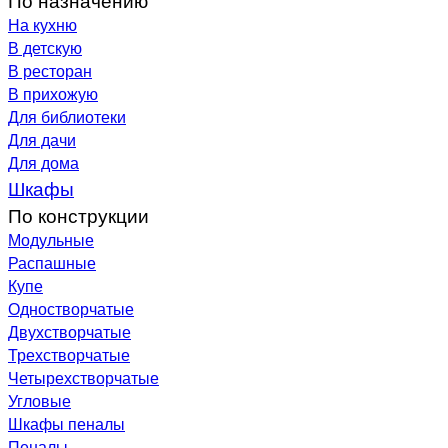
На кухню
В детскую
В ресторан
В прихожую
Для библиотеки
Для дачи
Для дома
Шкафы
По конструкции
Модульные
Распашные
Купе
Одностворчатые
Двухстворчатые
Трехстворчатые
Четырехстворчатые
Угловые
Шкафы пеналы
Пеналы