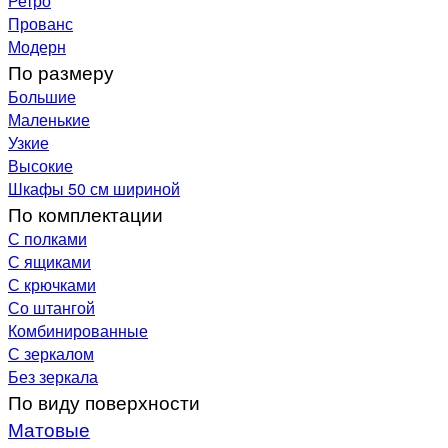
Ретро
Прованс
Модерн
По размеру
Большие
Маленькие
Узкие
Высокие
Шкафы 50 см шириной
По комплектации
С полками
С ящиками
С крючками
Со штангой
Комбинированные
С зеркалом
Без зеркала
По виду поверхности
Матовые