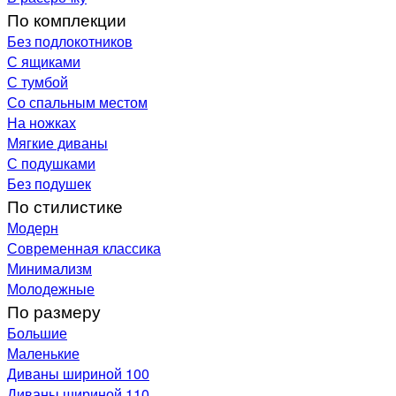
По комплекции
Без подлокотников
С ящиками
С тумбой
Со спальным местом
На ножках
Мягкие диваны
С подушками
Без подушек
По стилистике
Модерн
Современная классика
Минимализм
Молодежные
По размеру
Большие
Маленькие
Диваны шириной 100
Диваны шириной 110