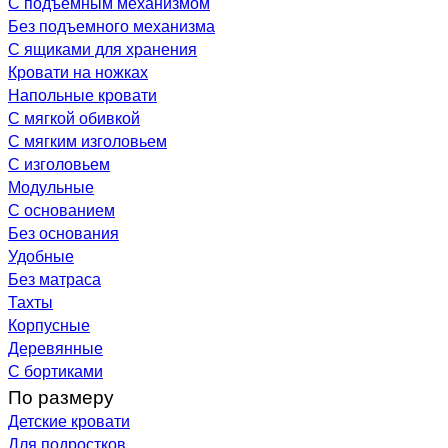
С подъемным механизмом
Без подъемного механизма
С ящиками для хранения
Кровати на ножках
Напольные кровати
С мягкой обивкой
С мягким изголовьем
С изголовьем
Модульные
С основанием
Без основания
Удобные
Без матраса
Тахты
Корпусные
Деревянные
С бортиками
По размеру
Детские кровати
Для подростков