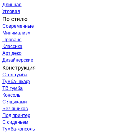
Длинная
Угловая
По стилю
Современные
Минимализм
Прованс
Классика
Арт деко
Дизайнерские
Конструкция
Стол тумба
Тумба-шкаф
ТВ тумба
Консоль
С ящиками
Без ящиков
Под принтер
С сиденьем
Тумба-консоль