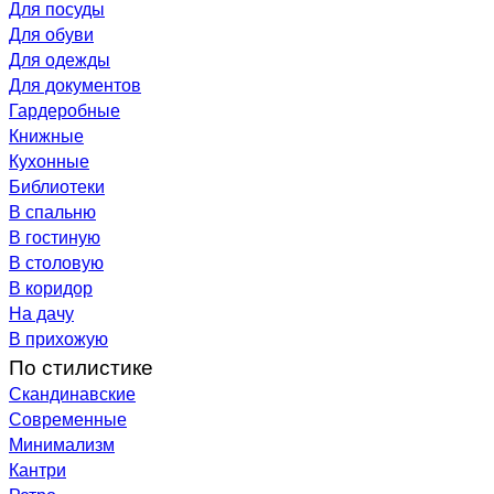
Для посуды
Для обуви
Для одежды
Для документов
Гардеробные
Книжные
Кухонные
Библиотеки
В спальню
В гостиную
В столовую
В коридор
На дачу
В прихожую
По стилистике
Скандинавские
Современные
Минимализм
Кантри