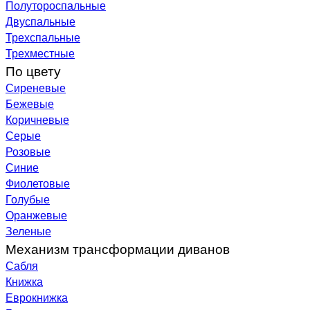
Полутороспальные
Двуспальные
Трехспальные
Трехместные
По цвету
Сиреневые
Бежевые
Коричневые
Серые
Розовые
Синие
Фиолетовые
Голубые
Оранжевые
Зеленые
Механизм трансформации диванов
Сабля
Книжка
Еврокнижка