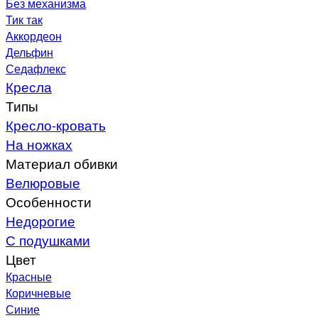
Без механизма
Тик так
Аккордеон
Дельфин
Седафлекс
Кресла
Типы
Кресло-кровать
На ножках
Материал обивки
Велюровые
Особенности
Недорогие
С подушками
Цвет
Красные
Коричневые
Синие