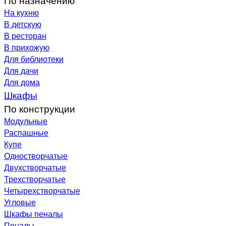
На кухню
В детскую
В ресторан
В прихожую
Для библиотеки
Для дачи
Для дома
Шкафы
По конструкции
Модульные
Распашные
Купе
Одностворчатые
Двухстворчатые
Трехстворчатые
Четырехстворчатые
Угловые
Шкафы пеналы
Пеналы