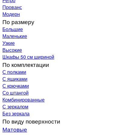
Ретро
Прованс
Модерн
По размеру
Большие
Маленькие
Узкие
Высокие
Шкафы 50 см шириной
По комплектации
С полками
С ящиками
С крючками
Со штангой
Комбинированные
С зеркалом
Без зеркала
По виду поверхности
Матовые