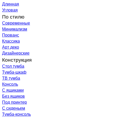
Длинная
Угловая
По стилю
Современные
Минимализм
Прованс
Классика
Арт деко
Дизайнерские
Конструкция
Стол тумба
Тумба-шкаф
ТВ тумба
Консоль
С ящиками
Без ящиков
Под принтер
С сиденьем
Тумба-консоль