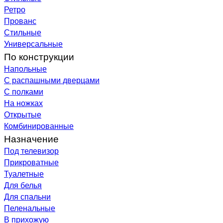
Ретро
Прованс
Стильные
Универсальные
По конструкции
Напольные
С распашными дверцами
С полками
На ножках
Открытые
Комбинированные
Назначение
Под телевизор
Прикроватные
Туалетные
Для белья
Для спальни
Пеленальные
В прихожую