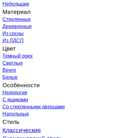
Небольшие
Материал
Стеклянные
Деревянные
Из сосны
Из ЛДСП
Цвет
Темный орех
Светлые
Венге
Белые
Особенности
Недорогие
С ящиками
Со стеклянными дверцами
Напольные
Стиль
Классические
Скандинавский стиль