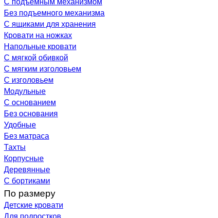
С подъемным механизмом
Без подъемного механизма
С ящиками для хранения
Кровати на ножках
Напольные кровати
С мягкой обивкой
С мягким изголовьем
С изголовьем
Модульные
С основанием
Без основания
Удобные
Без матраса
Тахты
Корпусные
Деревянные
С бортиками
По размеру
Детские кровати
Для подростков