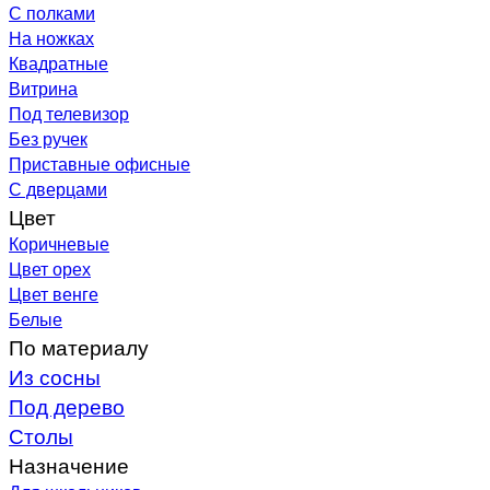
С полками
На ножках
Квадратные
Витрина
Под телевизор
Без ручек
Приставные офисные
С дверцами
Цвет
Коричневые
Цвет орех
Цвет венге
Белые
По материалу
Из сосны
Под дерево
Столы
Назначение