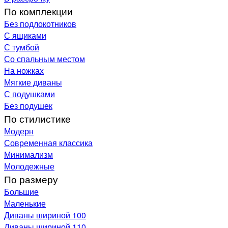
По комплекции
Без подлокотников
С ящиками
С тумбой
Со спальным местом
На ножках
Мягкие диваны
С подушками
Без подушек
По стилистике
Модерн
Современная классика
Минимализм
Молодежные
По размеру
Большие
Маленькие
Диваны шириной 100
Диваны шириной 110