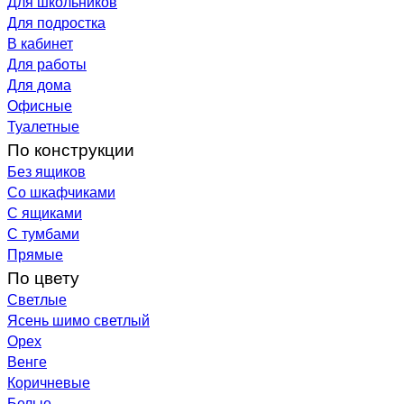
Для школьников
Для подростка
В кабинет
Для работы
Для дома
Офисные
Туалетные
По конструкции
Без ящиков
Со шкафчиками
С ящиками
С тумбами
Прямые
По цвету
Светлые
Ясень шимо светлый
Орех
Венге
Коричневые
Белые