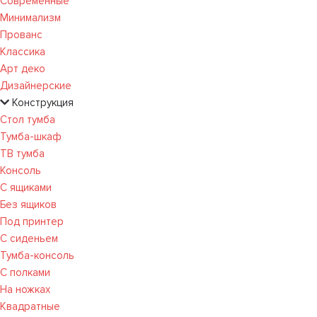
Современные
Минимализм
Прованс
Классика
Арт деко
Дизайнерские
Конструкция
Стол тумба
Тумба-шкаф
ТВ тумба
Консоль
С ящиками
Без ящиков
Под принтер
С сиденьем
Тумба-консоль
С полками
На ножках
Квадратные