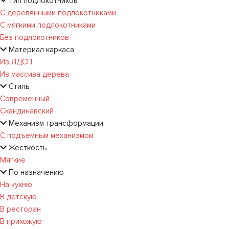
Тип подлокотников
С деревянными подлокотниками
С мягкими подлокотниками
Без подлокотников
Материал каркаса
Из ЛДСП
Из массива дерева
Стиль
Современный
Скандинавский
Механизм трансформации
С подъемным механизмом
Жесткость
Мягкие
По назначению
На кухню
В детскую
В ресторан
В прихожую