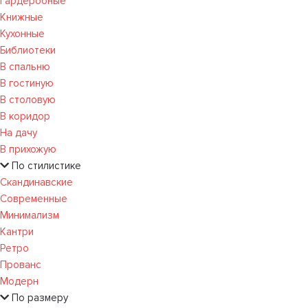
Гардеробные
Книжные
Кухонные
Библиотеки
В спальню
В гостиную
В столовую
В коридор
На дачу
В прихожую
По стилистике
Скандинавские
Современные
Минимализм
Кантри
Ретро
Прованс
Модерн
По размеру