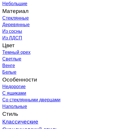
Небольшие
Материал
Стеклянные
Деревянные
Из сосны
Из ЛДСП
Цвет
Темный орех
Светлые
Венге
Белые
Особенности
Недорогие
С ящиками
Со стеклянными дверцами
Напольные
Стиль
Классические
Скандинавский стиль