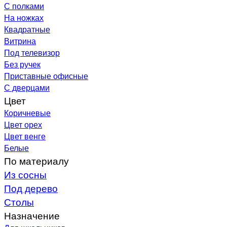
С полками
На ножках
Квадратные
Витрина
Под телевизор
Без ручек
Приставные офисные
С дверцами
Цвет
Коричневые
Цвет орех
Цвет венге
Белые
По материалу
Из сосны
Под дерево
Столы
Назначение