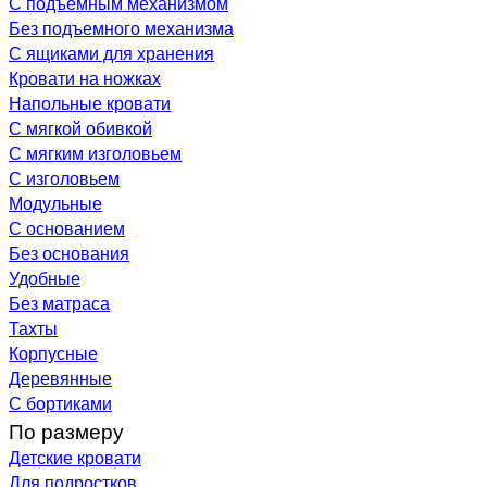
С подъемным механизмом
Без подъемного механизма
С ящиками для хранения
Кровати на ножках
Напольные кровати
С мягкой обивкой
С мягким изголовьем
С изголовьем
Модульные
С основанием
Без основания
Удобные
Без матраса
Тахты
Корпусные
Деревянные
С бортиками
По размеру
Детские кровати
Для подростков