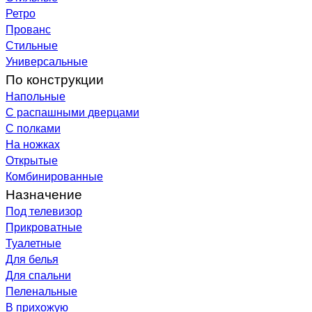
Ретро
Прованс
Стильные
Универсальные
По конструкции
Напольные
С распашными дверцами
С полками
На ножках
Открытые
Комбинированные
Назначение
Под телевизор
Прикроватные
Туалетные
Для белья
Для спальни
Пеленальные
В прихожую