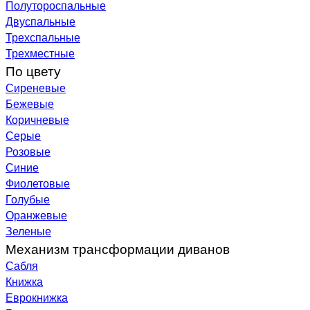
Полутороспальные
Двуспальные
Трехспальные
Трехместные
По цвету
Сиреневые
Бежевые
Коричневые
Серые
Розовые
Синие
Фиолетовые
Голубые
Оранжевые
Зеленые
Механизм трансформации диванов
Сабля
Книжка
Еврокнижка