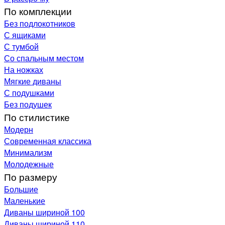
По комплекции
Без подлокотников
С ящиками
С тумбой
Со спальным местом
На ножках
Мягкие диваны
С подушками
Без подушек
По стилистике
Модерн
Современная классика
Минимализм
Молодежные
По размеру
Большие
Маленькие
Диваны шириной 100
Диваны шириной 110