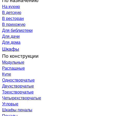
На кухню
В детскую
В ресторан
В прихожую
Для библиотеки
Для дачи
Для дома
Шкафы
По конструкции
Модульные
Распашные
Купе
Одностворчатые
Двухстворчатые
Трехстворчатые
Четырехстворчатые
Угловые
Шкафы пеналы
Пеналы