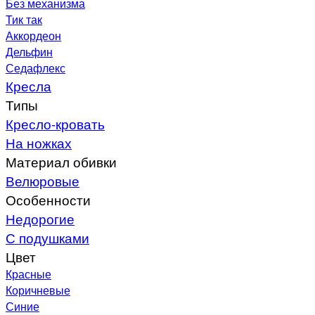
Без механизма
Тик так
Аккордеон
Дельфин
Седафлекс
Кресла
Типы
Кресло-кровать
На ножках
Материал обивки
Велюровые
Особенности
Недорогие
С подушками
Цвет
Красные
Коричневые
Синие