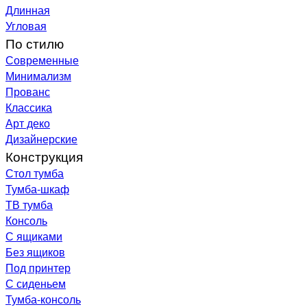
Длинная
Угловая
По стилю
Современные
Минимализм
Прованс
Классика
Арт деко
Дизайнерские
Конструкция
Стол тумба
Тумба-шкаф
ТВ тумба
Консоль
С ящиками
Без ящиков
Под принтер
С сиденьем
Тумба-консоль