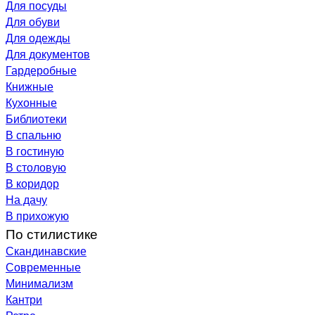
Для посуды
Для обуви
Для одежды
Для документов
Гардеробные
Книжные
Кухонные
Библиотеки
В спальню
В гостиную
В столовую
В коридор
На дачу
В прихожую
По стилистике
Скандинавские
Современные
Минимализм
Кантри