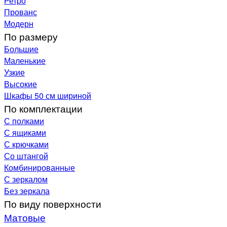
Ретро
Прованс
Модерн
По размеру
Большие
Маленькие
Узкие
Высокие
Шкафы 50 см шириной
По комплектации
С полками
С ящиками
С крючками
Со штангой
Комбинированные
С зеркалом
Без зеркала
По виду поверхности
Матовые