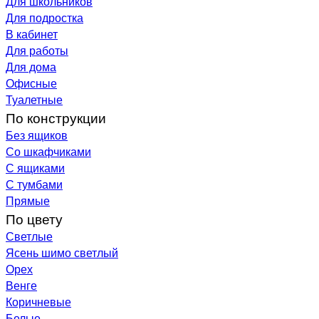
Для школьников
Для подростка
В кабинет
Для работы
Для дома
Офисные
Туалетные
По конструкции
Без ящиков
Со шкафчиками
С ящиками
С тумбами
Прямые
По цвету
Светлые
Ясень шимо светлый
Орех
Венге
Коричневые
Белые