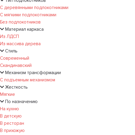
Тип подлокотников
С деревянными подлокотниками
С мягкими подлокотниками
Без подлокотников
Материал каркаса
Из ЛДСП
Из массива дерева
Стиль
Современный
Скандинавский
Механизм трансформации
С подъемным механизмом
Жесткость
Мягкие
По назначению
На кухню
В детскую
В ресторан
В прихожую