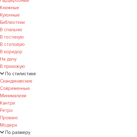
Гардеробные
Книжные
Кухонные
Библиотеки
В спальню
В гостиную
В столовую
В коридор
На дачу
В прихожую
По стилистике
Скандинавские
Современные
Минимализм
Кантри
Ретро
Прованс
Модерн
По размеру