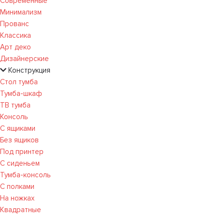
Современные
Минимализм
Прованс
Классика
Арт деко
Дизайнерские
Конструкция
Стол тумба
Тумба-шкаф
ТВ тумба
Консоль
С ящиками
Без ящиков
Под принтер
С сиденьем
Тумба-консоль
С полками
На ножках
Квадратные