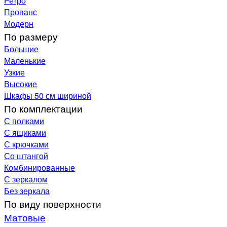
Ретро
Прованс
Модерн
По размеру
Большие
Маленькие
Узкие
Высокие
Шкафы 50 см шириной
По комплектации
С полками
С ящиками
С крючками
Со штангой
Комбинированные
С зеркалом
Без зеркала
По виду поверхности
Матовые