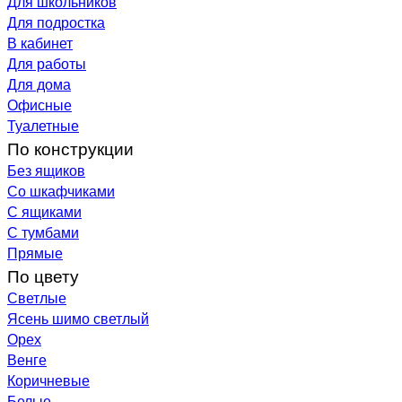
Для школьников
Для подростка
В кабинет
Для работы
Для дома
Офисные
Туалетные
По конструкции
Без ящиков
Со шкафчиками
С ящиками
С тумбами
Прямые
По цвету
Светлые
Ясень шимо светлый
Орех
Венге
Коричневые
Белые