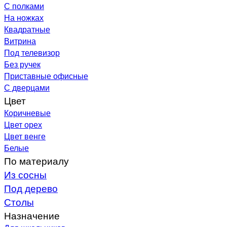
С полками
На ножках
Квадратные
Витрина
Под телевизор
Без ручек
Приставные офисные
С дверцами
Цвет
Коричневые
Цвет орех
Цвет венге
Белые
По материалу
Из сосны
Под дерево
Столы
Назначение