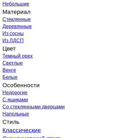
Небольшие
Материал
Стеклянные
Деревянные
Из сосны
Из ЛДСП
Цвет
Темный орех
Светлые
Венге
Белые
Особенности
Недорогие
С ящиками
Со стеклянными дверцами
Напольные
Стиль
Классические
Скандинавский стиль