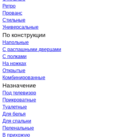
Ретро
Прованс
Стильные
Универсальные
По конструкции
Напольные
С распашными дверцами
С полками
На ножках
Открытые
Комбинированные
Назначение
Под телевизор
Прикроватные
Туалетные
Для белья
Для спальни
Пеленальные
В прихожую