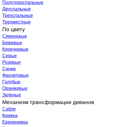
Полутороспальные
Двуспальные
Трехспальные
Трехместные
По цвету
Сиреневые
Бежевые
Коричневые
Серые
Розовые
Синие
Фиолетовые
Голубые
Оранжевые
Зеленые
Механизм трансформации диванов
Сабля
Книжка
Еврокнижка