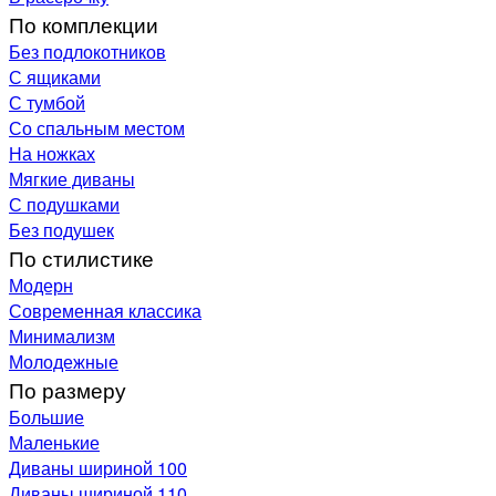
По комплекции
Без подлокотников
С ящиками
С тумбой
Со спальным местом
На ножках
Мягкие диваны
С подушками
Без подушек
По стилистике
Модерн
Современная классика
Минимализм
Молодежные
По размеру
Большие
Маленькие
Диваны шириной 100
Диваны шириной 110