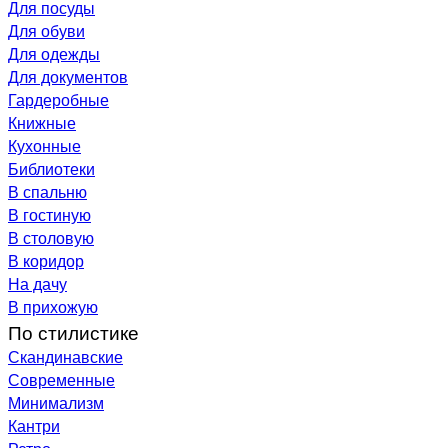
Для посуды
Для обуви
Для одежды
Для документов
Гардеробные
Книжные
Кухонные
Библиотеки
В спальню
В гостиную
В столовую
В коридор
На дачу
В прихожую
По стилистике
Скандинавские
Современные
Минимализм
Кантри