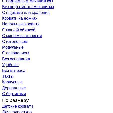
С подъемным механизмом
Без подъемного механизма
С ящиками для хранения
Кровати на ножках
Напольные кровати
С мягкой обивкой
С мягким изголовьем
С изголовьем
Модульные
С основанием
Без основания
Удобные
Без матраса
Тахты
Корпусные
Деревянные
С бортиками
По размеру
Детские кровати
Для подростков