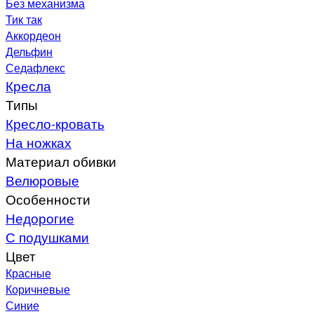
Без механизма
Тик так
Аккордеон
Дельфин
Седафлекс
Кресла
Типы
Кресло-кровать
На ножках
Материал обивки
Велюровые
Особенности
Недорогие
С подушками
Цвет
Красные
Коричневые
Синие