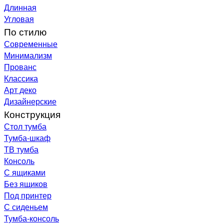
Длинная
Угловая
По стилю
Современные
Минимализм
Прованс
Классика
Арт деко
Дизайнерские
Конструкция
Стол тумба
Тумба-шкаф
ТВ тумба
Консоль
С ящиками
Без ящиков
Под принтер
С сиденьем
Тумба-консоль