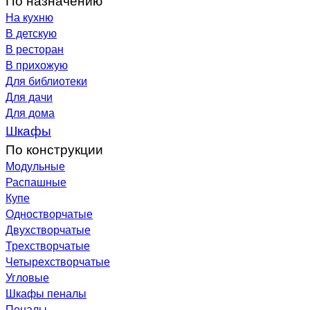
На кухню
В детскую
В ресторан
В прихожую
Для библиотеки
Для дачи
Для дома
Шкафы
По конструкции
Модульные
Распашные
Купе
Одностворчатые
Двухстворчатые
Трехстворчатые
Четырехстворчатые
Угловые
Шкафы пеналы
Пеналы