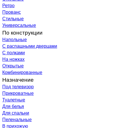
Ретро
Прованс
Стильные
Универсальные
По конструкции
Напольные
С распашными дверцами
С полками
На ножках
Открытые
Комбинированные
Назначение
Под телевизор
Прикроватные
Туалетные
Для белья
Для спальни
Пеленальные
В прихожую