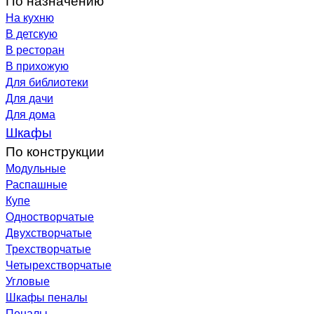
На кухню
В детскую
В ресторан
В прихожую
Для библиотеки
Для дачи
Для дома
Шкафы
По конструкции
Модульные
Распашные
Купе
Одностворчатые
Двухстворчатые
Трехстворчатые
Четырехстворчатые
Угловые
Шкафы пеналы
Пеналы