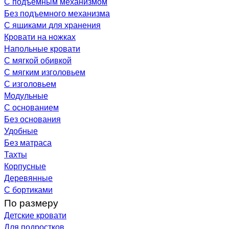
С подъемным механизмом
Без подъемного механизма
С ящиками для хранения
Кровати на ножках
Напольные кровати
С мягкой обивкой
С мягким изголовьем
С изголовьем
Модульные
С основанием
Без основания
Удобные
Без матраса
Тахты
Корпусные
Деревянные
С бортиками
По размеру
Детские кровати
Для подростков