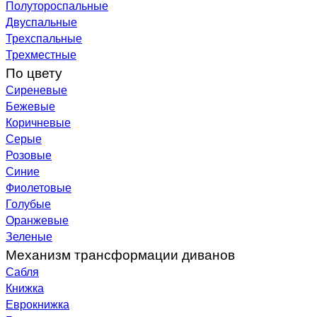
Полутороспальные
Двуспальные
Трехспальные
Трехместные
По цвету
Сиреневые
Бежевые
Коричневые
Серые
Розовые
Синие
Фиолетовые
Голубые
Оранжевые
Зеленые
Механизм трансформации диванов
Сабля
Книжка
Еврокнижка