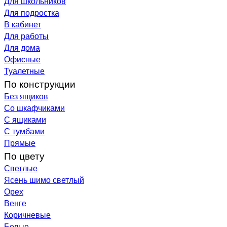
Для школьников
Для подростка
В кабинет
Для работы
Для дома
Офисные
Туалетные
По конструкции
Без ящиков
Со шкафчиками
С ящиками
С тумбами
Прямые
По цвету
Светлые
Ясень шимо светлый
Орех
Венге
Коричневые
Белые