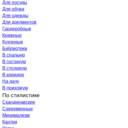
Для посуды
Для обуви
Для одежды
Для документов
Гардеробные
Книжные
Кухонные
Библиотеки
В спальню
В гостиную
В столовую
В коридор
На дачу
В прихожую
По стилистике
Скандинавские
Современные
Минимализм
Кантри