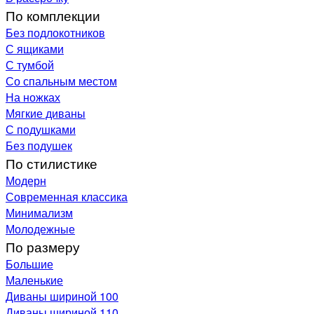
По комплекции
Без подлокотников
С ящиками
С тумбой
Со спальным местом
На ножках
Мягкие диваны
С подушками
Без подушек
По стилистике
Модерн
Современная классика
Минимализм
Молодежные
По размеру
Большие
Маленькие
Диваны шириной 100
Диваны шириной 110