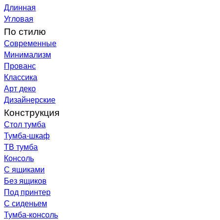
Длинная
Угловая
По стилю
Современные
Минимализм
Прованс
Классика
Арт деко
Дизайнерские
Конструкция
Стол тумба
Тумба-шкаф
ТВ тумба
Консоль
С ящиками
Без ящиков
Под принтер
С сиденьем
Тумба-консоль