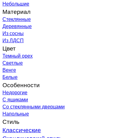
Небольшие
Материал
Стеклянные
Деревянные
Из сосны
Из ЛДСП
Цвет
Темный орех
Светлые
Венге
Белые
Особенности
Недорогие
С ящиками
Со стеклянными дверцами
Напольные
Стиль
Классические
Скандинавский стиль