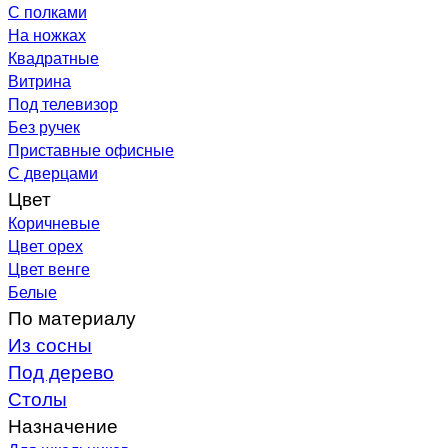
С полками
На ножках
Квадратные
Витрина
Под телевизор
Без ручек
Приставные офисные
С дверцами
Цвет
Коричневые
Цвет орех
Цвет венге
Белые
По материалу
Из сосны
Под дерево
Столы
Назначение