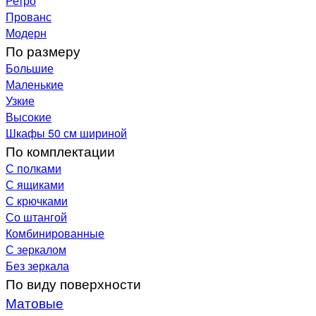
Ретро
Прованс
Модерн
По размеру
Большие
Маленькие
Узкие
Высокие
Шкафы 50 см шириной
По комплектации
С полками
С ящиками
С крючками
Со штангой
Комбинированные
С зеркалом
Без зеркала
По виду поверхности
Матовые