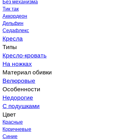
Без механизма
Тик так
Аккордеон
Дельфин
Седафлекс
Кресла
Типы
Кресло-кровать
На ножках
Материал обивки
Велюровые
Особенности
Недорогие
С подушками
Цвет
Красные
Коричневые
Синие