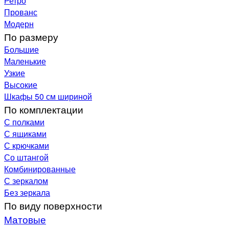
Ретро
Прованс
Модерн
По размеру
Большие
Маленькие
Узкие
Высокие
Шкафы 50 см шириной
По комплектации
С полками
С ящиками
С крючками
Со штангой
Комбинированные
С зеркалом
Без зеркала
По виду поверхности
Матовые