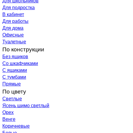
Для школьников
Для подростка
В кабинет
Для работы
Для дома
Офисные
Туалетные
По конструкции
Без ящиков
Со шкафчиками
С ящиками
С тумбами
Прямые
По цвету
Светлые
Ясень шимо светлый
Орех
Венге
Коричневые
Белые