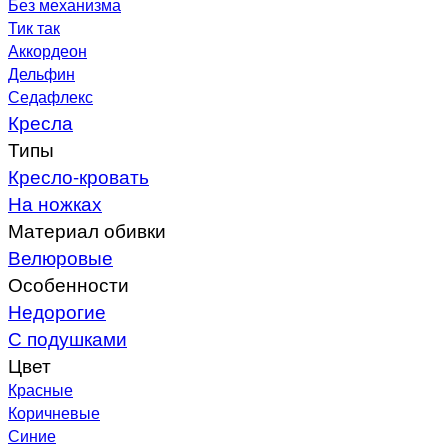
Без механизма
Тик так
Аккордеон
Дельфин
Седафлекс
Кресла
Типы
Кресло-кровать
На ножках
Материал обивки
Велюровые
Особенности
Недорогие
С подушками
Цвет
Красные
Коричневые
Синие