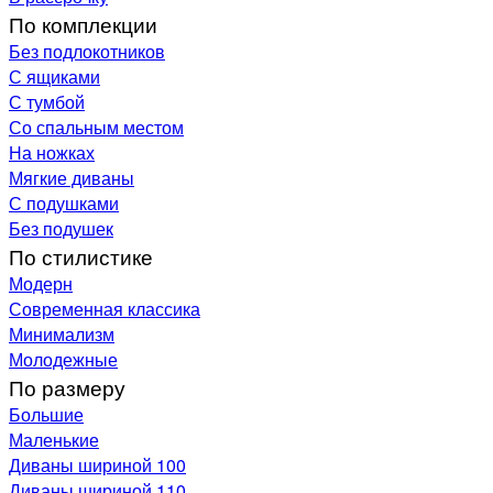
По комплекции
Без подлокотников
С ящиками
С тумбой
Со спальным местом
На ножках
Мягкие диваны
С подушками
Без подушек
По стилистике
Модерн
Современная классика
Минимализм
Молодежные
По размеру
Большие
Маленькие
Диваны шириной 100
Диваны шириной 110