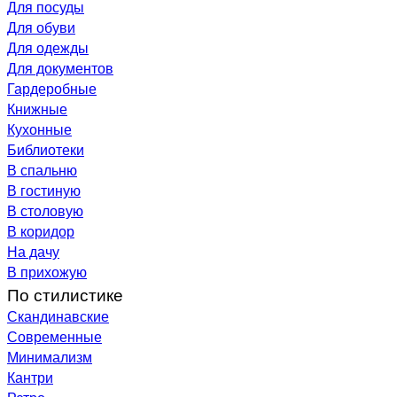
Для посуды
Для обуви
Для одежды
Для документов
Гардеробные
Книжные
Кухонные
Библиотеки
В спальню
В гостиную
В столовую
В коридор
На дачу
В прихожую
По стилистике
Скандинавские
Современные
Минимализм
Кантри