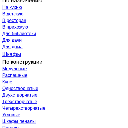
На кухню
В детскую
В ресторан
В прихожую
Для библиотеки
Для дачи
Для дома
Шкафы
По конструкции
Модульные
Распашные
Купе
Одностворчатые
Двухстворчатые
Трехстворчатые
Четырехстворчатые
Угловые
Шкафы пеналы
Пеналы