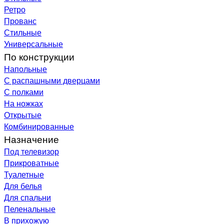
Ретро
Прованс
Стильные
Универсальные
По конструкции
Напольные
С распашными дверцами
С полками
На ножках
Открытые
Комбинированные
Назначение
Под телевизор
Прикроватные
Туалетные
Для белья
Для спальни
Пеленальные
В прихожую