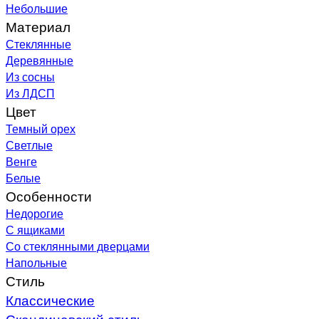
Небольшие
Материал
Стеклянные
Деревянные
Из сосны
Из ЛДСП
Цвет
Темный орех
Светлые
Венге
Белые
Особенности
Недорогие
С ящиками
Со стеклянными дверцами
Напольные
Стиль
Классические
Скандинавский стиль