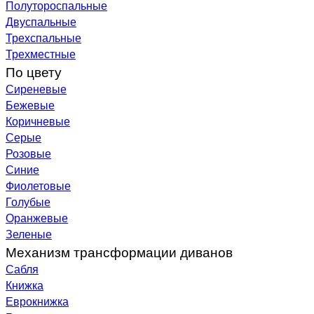
Полутороспальные
Двуспальные
Трехспальные
Трехместные
По цвету
Сиреневые
Бежевые
Коричневые
Серые
Розовые
Синие
Фиолетовые
Голубые
Оранжевые
Зеленые
Механизм трансформации диванов
Сабля
Книжка
Еврокнижка