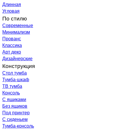
Длинная
Угловая
По стилю
Современные
Минимализм
Прованс
Классика
Арт деко
Дизайнерские
Конструкция
Стол тумба
Тумба-шкаф
ТВ тумба
Консоль
С ящиками
Без ящиков
Под принтер
С сиденьем
Тумба-консоль