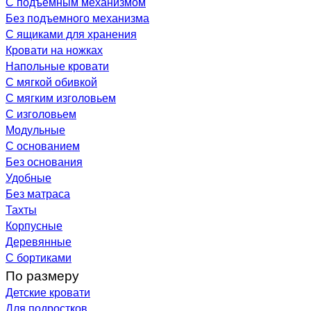
С подъемным механизмом
Без подъемного механизма
С ящиками для хранения
Кровати на ножках
Напольные кровати
С мягкой обивкой
С мягким изголовьем
С изголовьем
Модульные
С основанием
Без основания
Удобные
Без матраса
Тахты
Корпусные
Деревянные
С бортиками
По размеру
Детские кровати
Для подростков