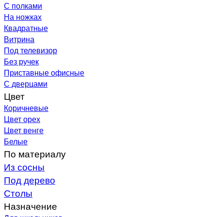
С полками
На ножках
Квадратные
Витрина
Под телевизор
Без ручек
Приставные офисные
С дверцами
Цвет
Коричневые
Цвет орех
Цвет венге
Белые
По материалу
Из сосны
Под дерево
Столы
Назначение