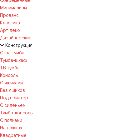
Современные
Минимализм
Прованс
Классика
Арт деко
Дизайнерские
Конструкция
Стол тумба
Тумба-шкаф
ТВ тумба
Консоль
С ящиками
Без ящиков
Под принтер
С сиденьем
Тумба-консоль
С полками
На ножках
Квадратные