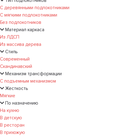
Тип подлокотников
С деревянными подлокотниками
С мягкими подлокотниками
Без подлокотников
Материал каркаса
Из ЛДСП
Из массива дерева
Стиль
Современный
Скандинавский
Механизм трансформации
С подъемным механизмом
Жесткость
Мягкие
По назначению
На кухню
В детскую
В ресторан
В прихожую