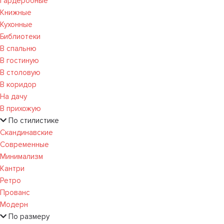
Гардеробные
Книжные
Кухонные
Библиотеки
В спальню
В гостиную
В столовую
В коридор
На дачу
В прихожую
По стилистике
Скандинавские
Современные
Минимализм
Кантри
Ретро
Прованс
Модерн
По размеру