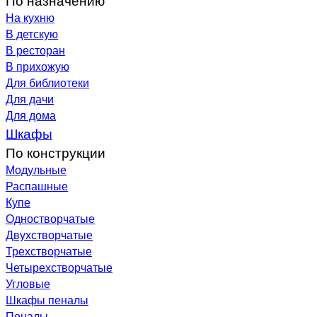
На кухню
В детскую
В ресторан
В прихожую
Для библиотеки
Для дачи
Для дома
Шкафы
По конструкции
Модульные
Распашные
Купе
Одностворчатые
Двухстворчатые
Трехстворчатые
Четырехстворчатые
Угловые
Шкафы пеналы
Пеналы