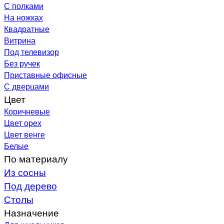
С полками
На ножках
Квадратные
Витрина
Под телевизор
Без ручек
Приставные офисные
С дверцами
Цвет
Коричневые
Цвет орех
Цвет венге
Белые
По материалу
Из сосны
Под дерево
Столы
Назначение