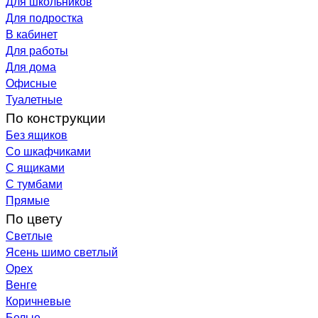
Для школьников
Для подростка
В кабинет
Для работы
Для дома
Офисные
Туалетные
По конструкции
Без ящиков
Со шкафчиками
С ящиками
С тумбами
Прямые
По цвету
Светлые
Ясень шимо светлый
Орех
Венге
Коричневые
Белые