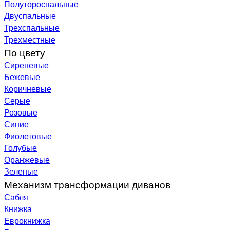
Полутороспальные
Двуспальные
Трехспальные
Трехместные
По цвету
Сиреневые
Бежевые
Коричневые
Серые
Розовые
Синие
Фиолетовые
Голубые
Оранжевые
Зеленые
Механизм трансформации диванов
Сабля
Книжка
Еврокнижка