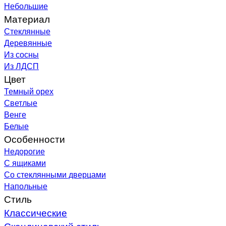
Небольшие
Материал
Стеклянные
Деревянные
Из сосны
Из ЛДСП
Цвет
Темный орех
Светлые
Венге
Белые
Особенности
Недорогие
С ящиками
Со стеклянными дверцами
Напольные
Стиль
Классические
Скандинавский стиль