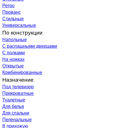
Ретро
Прованс
Стильные
Универсальные
По конструкции
Напольные
С распашными дверцами
С полками
На ножках
Открытые
Комбинированные
Назначение
Под телевизор
Прикроватные
Туалетные
Для белья
Для спальни
Пеленальные
В прихожую