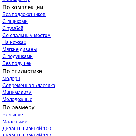
По комплекции
Без подлокотников
С ящиками
С тумбой
Со спальным местом
На ножках
Мягкие диваны
С подушками
Без подушек
По стилистике
Модерн
Современная классика
Минимализм
Молодежные
По размеру
Большие
Маленькие
Диваны шириной 100
Диваны шириной 110