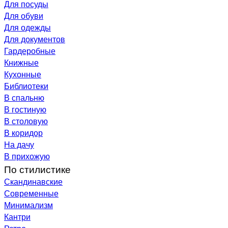
Для посуды
Для обуви
Для одежды
Для документов
Гардеробные
Книжные
Кухонные
Библиотеки
В спальню
В гостиную
В столовую
В коридор
На дачу
В прихожую
По стилистике
Скандинавские
Современные
Минимализм
Кантри