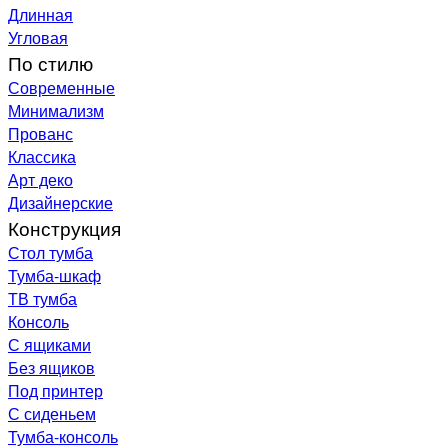
Длинная
Угловая
По стилю
Современные
Минимализм
Прованс
Классика
Арт деко
Дизайнерские
Конструкция
Стол тумба
Тумба-шкаф
ТВ тумба
Консоль
С ящиками
Без ящиков
Под принтер
С сиденьем
Тумба-консоль