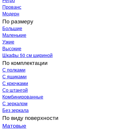
Ретро
Прованс
Модерн
По размеру
Большие
Маленькие
Узкие
Высокие
Шкафы 50 см шириной
По комплектации
С полками
С ящиками
С крючками
Со штангой
Комбинированные
С зеркалом
Без зеркала
По виду поверхности
Матовые