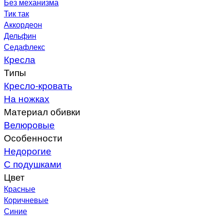
Без механизма
Тик так
Аккордеон
Дельфин
Седафлекс
Кресла
Типы
Кресло-кровать
На ножках
Материал обивки
Велюровые
Особенности
Недорогие
С подушками
Цвет
Красные
Коричневые
Синие