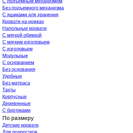
С подъемным механизмом
Без подъемного механизма
С ящиками для хранения
Кровати на ножках
Напольные кровати
С мягкой обивкой
С мягким изголовьем
С изголовьем
Модульные
С основанием
Без основания
Удобные
Без матраса
Тахты
Корпусные
Деревянные
С бортиками
По размеру
Детские кровати
Для подростков