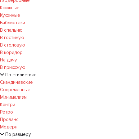
Гардеробные
Книжные
Кухонные
Библиотеки
В спальню
В гостиную
В столовую
В коридор
На дачу
В прихожую
По стилистике
Скандинавские
Современные
Минимализм
Кантри
Ретро
Прованс
Модерн
По размеру