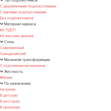
Тип подлокотников
С деревянными подлокотниками
С мягкими подлокотниками
Без подлокотников
Материал каркаса
Из ЛДСП
Из массива дерева
Стиль
Современный
Скандинавский
Механизм трансформации
С подъемным механизмом
Жесткость
Мягкие
По назначению
На кухню
В детскую
В ресторан
В прихожую