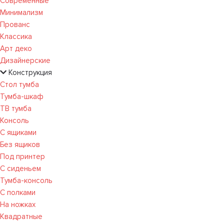
Современные
Минимализм
Прованс
Классика
Арт деко
Дизайнерские
Конструкция
Стол тумба
Тумба-шкаф
ТВ тумба
Консоль
С ящиками
Без ящиков
Под принтер
С сиденьем
Тумба-консоль
С полками
На ножках
Квадратные