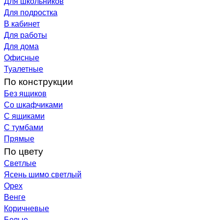
Для школьников
Для подростка
В кабинет
Для работы
Для дома
Офисные
Туалетные
По конструкции
Без ящиков
Со шкафчиками
С ящиками
С тумбами
Прямые
По цвету
Светлые
Ясень шимо светлый
Орех
Венге
Коричневые
Белые