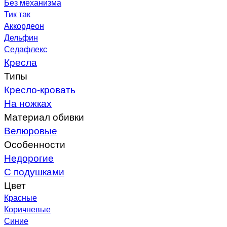
Без механизма
Тик так
Аккордеон
Дельфин
Седафлекс
Кресла
Типы
Кресло-кровать
На ножках
Материал обивки
Велюровые
Особенности
Недорогие
С подушками
Цвет
Красные
Коричневые
Синие