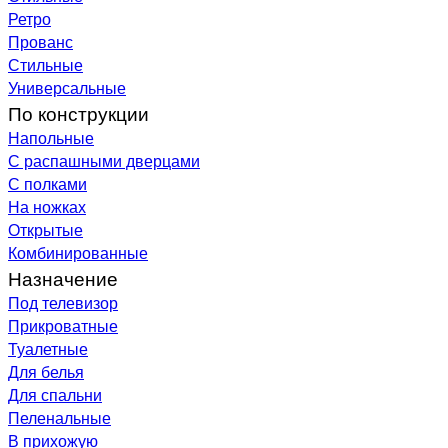
Ретро
Прованс
Стильные
Универсальные
По конструкции
Напольные
С распашными дверцами
С полками
На ножках
Открытые
Комбинированные
Назначение
Под телевизор
Прикроватные
Туалетные
Для белья
Для спальни
Пеленальные
В прихожую