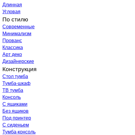
Длинная
Угловая
По стилю
Современные
Минимализм
Прованс
Классика
Арт деко
Дизайнерские
Конструкция
Стол тумба
Тумба-шкаф
ТВ тумба
Консоль
С ящиками
Без ящиков
Под принтер
С сиденьем
Тумба-консоль