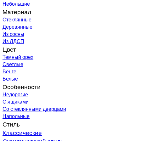
Небольшие
Материал
Стеклянные
Деревянные
Из сосны
Из ЛДСП
Цвет
Темный орех
Светлые
Венге
Белые
Особенности
Недорогие
С ящиками
Со стеклянными дверцами
Напольные
Стиль
Классические
Скандинавский стиль