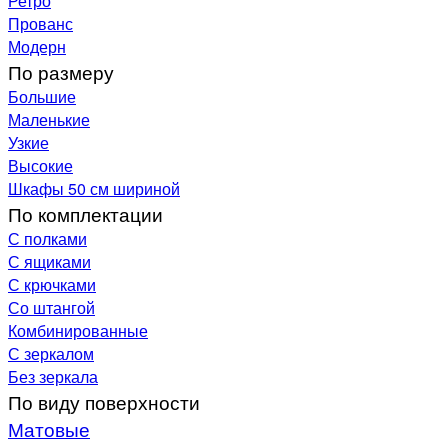
Ретро
Прованс
Модерн
По размеру
Большие
Маленькие
Узкие
Высокие
Шкафы 50 см шириной
По комплектации
С полками
С ящиками
С крючками
Со штангой
Комбинированные
С зеркалом
Без зеркала
По виду поверхности
Матовые