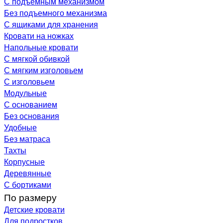
С подъемным механизмом
Без подъемного механизма
С ящиками для хранения
Кровати на ножках
Напольные кровати
С мягкой обивкой
С мягким изголовьем
С изголовьем
Модульные
С основанием
Без основания
Удобные
Без матраса
Тахты
Корпусные
Деревянные
С бортиками
По размеру
Детские кровати
Для подростков