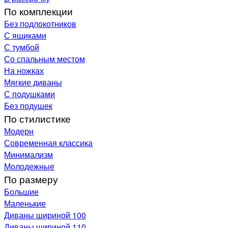
По комплекции
Без подлокотников
С ящиками
С тумбой
Со спальным местом
На ножках
Мягкие диваны
С подушками
Без подушек
По стилистике
Модерн
Современная классика
Минимализм
Молодежные
По размеру
Большие
Маленькие
Диваны шириной 100
Диваны шириной 110