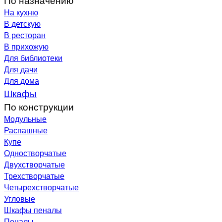
На кухню
В детскую
В ресторан
В прихожую
Для библиотеки
Для дачи
Для дома
Шкафы
По конструкции
Модульные
Распашные
Купе
Одностворчатые
Двухстворчатые
Трехстворчатые
Четырехстворчатые
Угловые
Шкафы пеналы
Пеналы