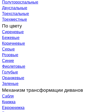
Полутороспальные
Двуспальные
Трехспальные
Трехместные
По цвету
Сиреневые
Бежевые
Коричневые
Серые
Розовые
Синие
Фиолетовые
Голубые
Оранжевые
Зеленые
Механизм трансформации диванов
Сабля
Книжка
Еврокнижка