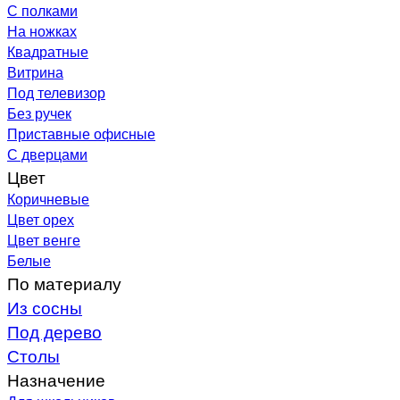
С полками
На ножках
Квадратные
Витрина
Под телевизор
Без ручек
Приставные офисные
С дверцами
Цвет
Коричневые
Цвет орех
Цвет венге
Белые
По материалу
Из сосны
Под дерево
Столы
Назначение