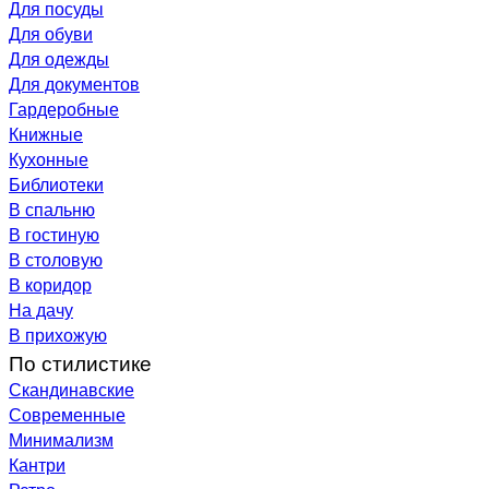
Для посуды
Для обуви
Для одежды
Для документов
Гардеробные
Книжные
Кухонные
Библиотеки
В спальню
В гостиную
В столовую
В коридор
На дачу
В прихожую
По стилистике
Скандинавские
Современные
Минимализм
Кантри