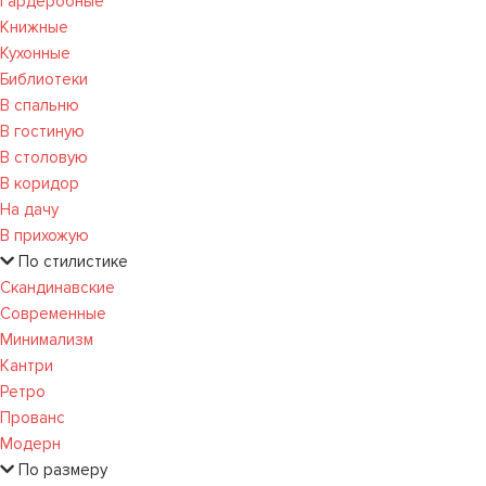
Гардеробные
Книжные
Кухонные
Библиотеки
В спальню
В гостиную
В столовую
В коридор
На дачу
В прихожую
По стилистике
Скандинавские
Современные
Минимализм
Кантри
Ретро
Прованс
Модерн
По размеру