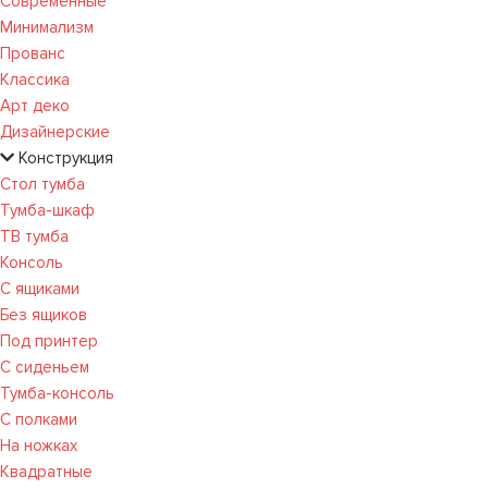
Современные
Минимализм
Прованс
Классика
Арт деко
Дизайнерские
Конструкция
Стол тумба
Тумба-шкаф
ТВ тумба
Консоль
С ящиками
Без ящиков
Под принтер
С сиденьем
Тумба-консоль
С полками
На ножках
Квадратные