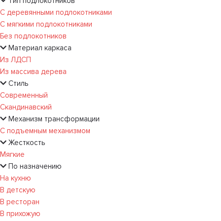
Тип подлокотников
С деревянными подлокотниками
С мягкими подлокотниками
Без подлокотников
Материал каркаса
Из ЛДСП
Из массива дерева
Стиль
Современный
Скандинавский
Механизм трансформации
С подъемным механизмом
Жесткость
Мягкие
По назначению
На кухню
В детскую
В ресторан
В прихожую