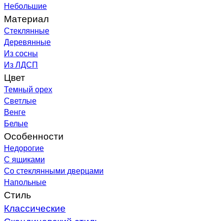
Небольшие
Материал
Стеклянные
Деревянные
Из сосны
Из ЛДСП
Цвет
Темный орех
Светлые
Венге
Белые
Особенности
Недорогие
С ящиками
Со стеклянными дверцами
Напольные
Стиль
Классические
Скандинавский стиль