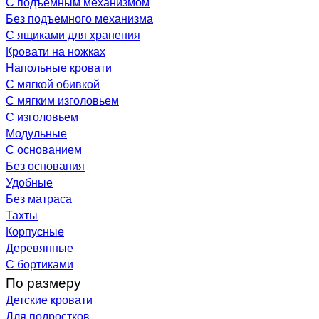
С подъемным механизмом
Без подъемного механизма
С ящиками для хранения
Кровати на ножках
Напольные кровати
С мягкой обивкой
С мягким изголовьем
С изголовьем
Модульные
С основанием
Без основания
Удобные
Без матраса
Тахты
Корпусные
Деревянные
С бортиками
По размеру
Детские кровати
Для подростков