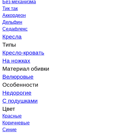
Без механизма
Тик так
Аккордеон
Дельфин
Седафлекс
Кресла
Типы
Кресло-кровать
На ножках
Материал обивки
Велюровые
Особенности
Недорогие
С подушками
Цвет
Красные
Коричневые
Синие