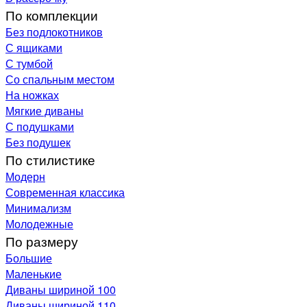
По комплекции
Без подлокотников
С ящиками
С тумбой
Со спальным местом
На ножках
Мягкие диваны
С подушками
Без подушек
По стилистике
Модерн
Современная классика
Минимализм
Молодежные
По размеру
Большие
Маленькие
Диваны шириной 100
Диваны шириной 110