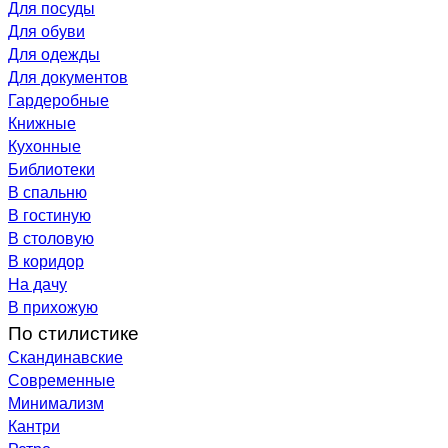
Для посуды
Для обуви
Для одежды
Для документов
Гардеробные
Книжные
Кухонные
Библиотеки
В спальню
В гостиную
В столовую
В коридор
На дачу
В прихожую
По стилистике
Скандинавские
Современные
Минимализм
Кантри