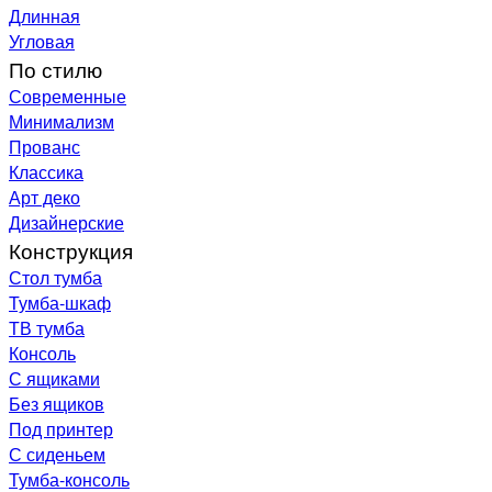
Длинная
Угловая
По стилю
Современные
Минимализм
Прованс
Классика
Арт деко
Дизайнерские
Конструкция
Стол тумба
Тумба-шкаф
ТВ тумба
Консоль
С ящиками
Без ящиков
Под принтер
С сиденьем
Тумба-консоль