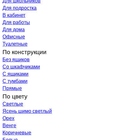
Для школьников
Для подростка
В кабинет
Для работы
Для дома
Офисные
Туалетные
По конструкции
Без ящиков
Со шкафчиками
С ящиками
С тумбами
Прямые
По цвету
Светлые
Ясень шимо светлый
Орех
Венге
Коричневые
Белые