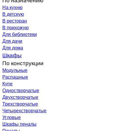
На кухню
В детскую
В ресторан
В прихожую
Для библиотеки
Для дачи
Для дома
Шкафы
По конструкции
Модульные
Распашные
Купе
Одностворчатые
Двухстворчатые
Трехстворчатые
Четырехстворчатые
Угловые
Шкафы пеналы
Пеналы