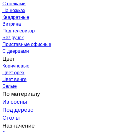
С полками
На ножках
Квадратные
Витрина
Под телевизор
Без ручек
Приставные офисные
С дверцами
Цвет
Коричневые
Цвет орех
Цвет венге
Белые
По материалу
Из сосны
Под дерево
Столы
Назначение