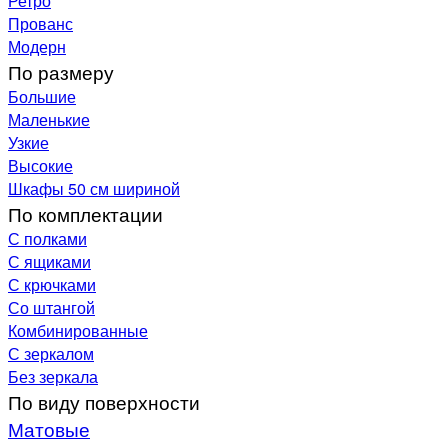
Ретро
Прованс
Модерн
По размеру
Большие
Маленькие
Узкие
Высокие
Шкафы 50 см шириной
По комплектации
С полками
С ящиками
С крючками
Со штангой
Комбинированные
С зеркалом
Без зеркала
По виду поверхности
Матовые