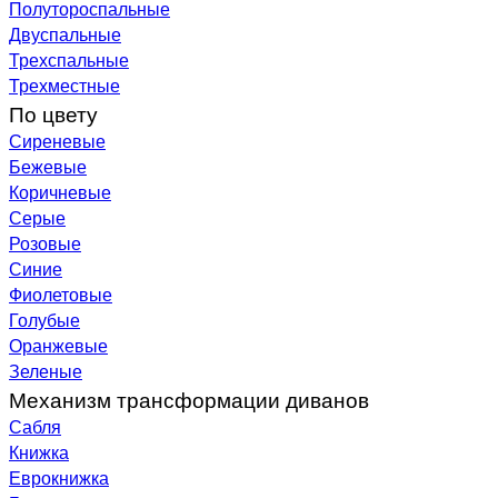
Полутороспальные
Двуспальные
Трехспальные
Трехместные
По цвету
Сиреневые
Бежевые
Коричневые
Серые
Розовые
Синие
Фиолетовые
Голубые
Оранжевые
Зеленые
Механизм трансформации диванов
Сабля
Книжка
Еврокнижка