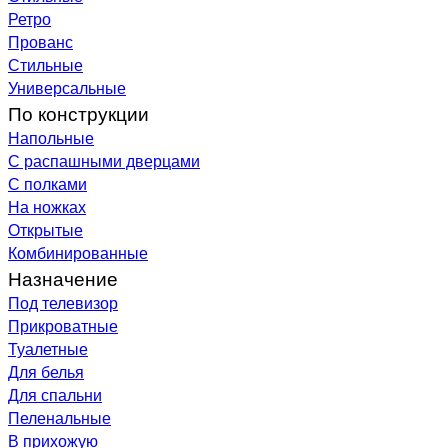
Ретро
Прованс
Стильные
Универсальные
По конструкции
Напольные
С распашными дверцами
С полками
На ножках
Открытые
Комбинированные
Назначение
Под телевизор
Прикроватные
Туалетные
Для белья
Для спальни
Пеленальные
В прихожую