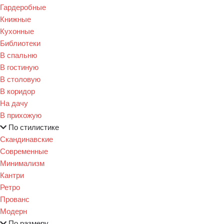
Гардеробные
Книжные
Кухонные
Библиотеки
В спальню
В гостиную
В столовую
В коридор
На дачу
В прихожую
По стилистике
Скандинавские
Современные
Минимализм
Кантри
Ретро
Прованс
Модерн
По размеру