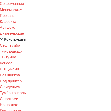
Современные
Минимализм
Прованс
Классика
Арт деко
Дизайнерские
Конструкция
Стол тумба
Тумба-шкаф
ТВ тумба
Консоль
С ящиками
Без ящиков
Под принтер
С сиденьем
Тумба-консоль
С полками
На ножках
Квадратные