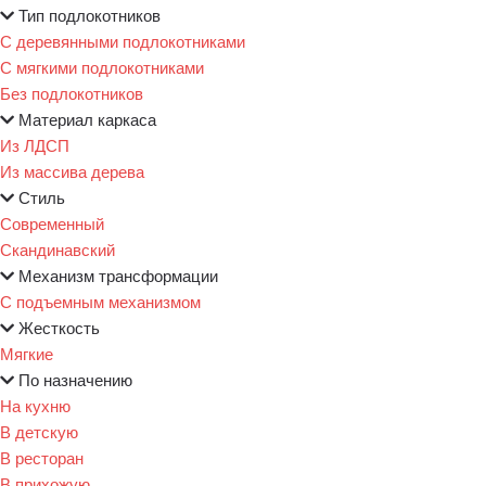
Тип подлокотников
С деревянными подлокотниками
С мягкими подлокотниками
Без подлокотников
Материал каркаса
Из ЛДСП
Из массива дерева
Стиль
Современный
Скандинавский
Механизм трансформации
С подъемным механизмом
Жесткость
Мягкие
По назначению
На кухню
В детскую
В ресторан
В прихожую