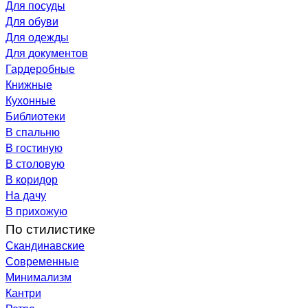
Для посуды
Для обуви
Для одежды
Для документов
Гардеробные
Книжные
Кухонные
Библиотеки
В спальню
В гостиную
В столовую
В коридор
На дачу
В прихожую
По стилистике
Скандинавские
Современные
Минимализм
Кантри