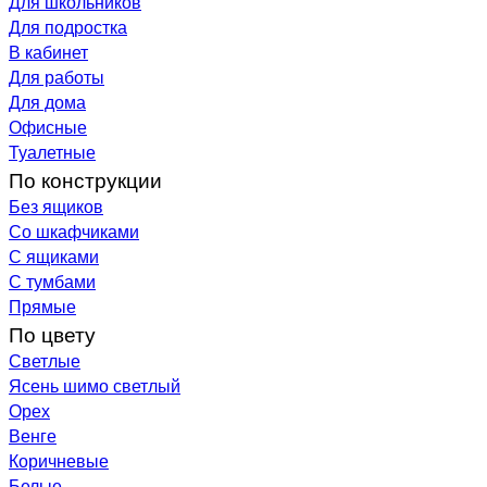
Для школьников
Для подростка
В кабинет
Для работы
Для дома
Офисные
Туалетные
По конструкции
Без ящиков
Со шкафчиками
С ящиками
С тумбами
Прямые
По цвету
Светлые
Ясень шимо светлый
Орех
Венге
Коричневые
Белые