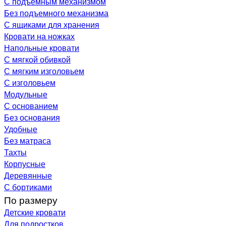
С подъемным механизмом
Без подъемного механизма
С ящиками для хранения
Кровати на ножках
Напольные кровати
С мягкой обивкой
С мягким изголовьем
С изголовьем
Модульные
С основанием
Без основания
Удобные
Без матраса
Тахты
Корпусные
Деревянные
С бортиками
По размеру
Детские кровати
Для подростков