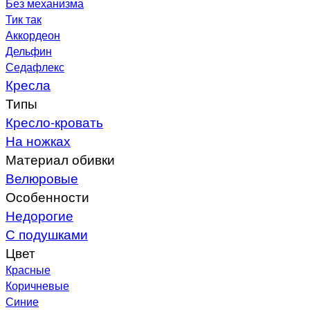
Без механизма
Тик так
Аккордеон
Дельфин
Седафлекс
Кресла
Типы
Кресло-кровать
На ножках
Материал обивки
Велюровые
Особенности
Недорогие
С подушками
Цвет
Красные
Коричневые
Синие