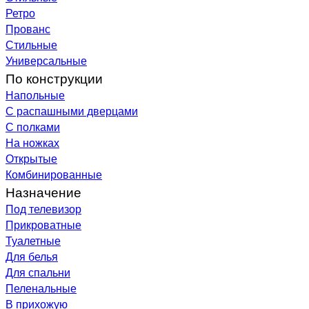
Ретро
Прованс
Стильные
Универсальные
По конструкции
Напольные
С распашными дверцами
С полками
На ножках
Открытые
Комбинированные
Назначение
Под телевизор
Прикроватные
Туалетные
Для белья
Для спальни
Пеленальные
В прихожую