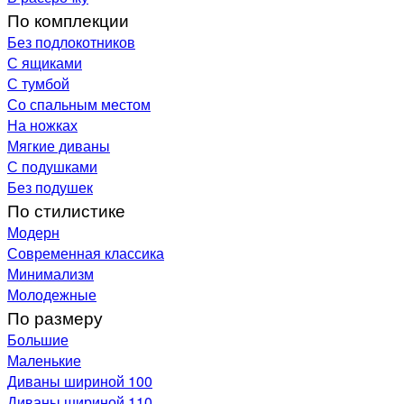
По комплекции
Без подлокотников
С ящиками
С тумбой
Со спальным местом
На ножках
Мягкие диваны
С подушками
Без подушек
По стилистике
Модерн
Современная классика
Минимализм
Молодежные
По размеру
Большие
Маленькие
Диваны шириной 100
Диваны шириной 110