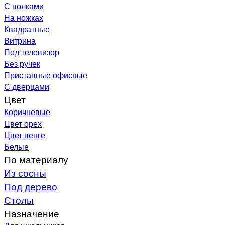
С полками
На ножках
Квадратные
Витрина
Под телевизор
Без ручек
Приставные офисные
С дверцами
Цвет
Коричневые
Цвет орех
Цвет венге
Белые
По материалу
Из сосны
Под дерево
Столы
Назначение