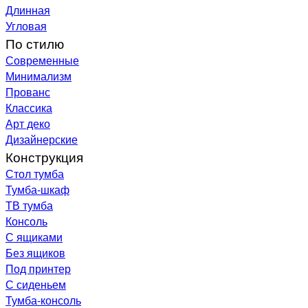
Длинная
Угловая
По стилю
Современные
Минимализм
Прованс
Классика
Арт деко
Дизайнерские
Конструкция
Стол тумба
Тумба-шкаф
ТВ тумба
Консоль
С ящиками
Без ящиков
Под принтер
С сиденьем
Тумба-консоль