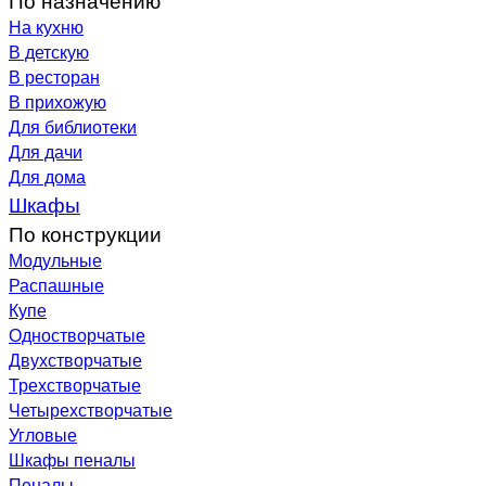
На кухню
В детскую
В ресторан
В прихожую
Для библиотеки
Для дачи
Для дома
Шкафы
По конструкции
Модульные
Распашные
Купе
Одностворчатые
Двухстворчатые
Трехстворчатые
Четырехстворчатые
Угловые
Шкафы пеналы
Пеналы