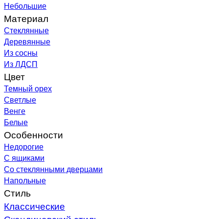
Небольшие
Материал
Стеклянные
Деревянные
Из сосны
Из ЛДСП
Цвет
Темный орех
Светлые
Венге
Белые
Особенности
Недорогие
С ящиками
Со стеклянными дверцами
Напольные
Стиль
Классические
Скандинавский стиль