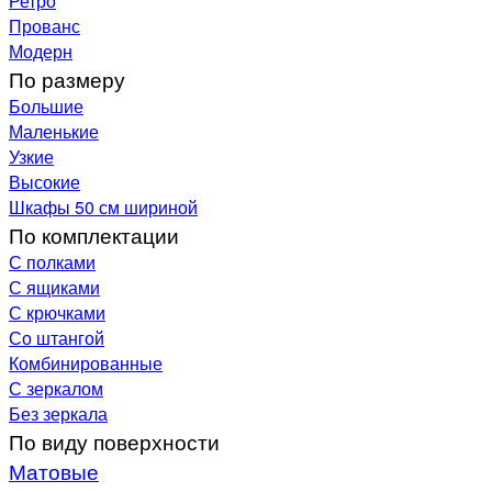
Ретро
Прованс
Модерн
По размеру
Большие
Маленькие
Узкие
Высокие
Шкафы 50 см шириной
По комплектации
С полками
С ящиками
С крючками
Со штангой
Комбинированные
С зеркалом
Без зеркала
По виду поверхности
Матовые