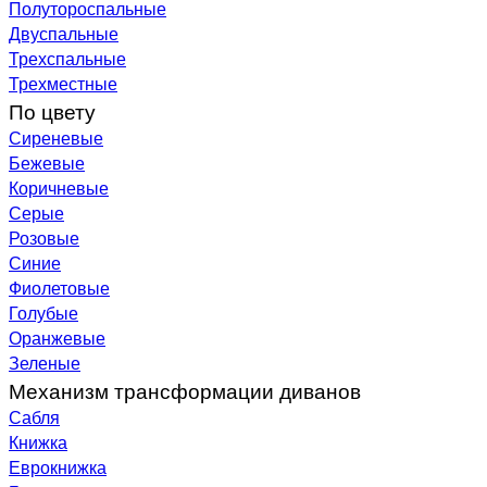
Полутороспальные
Двуспальные
Трехспальные
Трехместные
По цвету
Сиреневые
Бежевые
Коричневые
Серые
Розовые
Синие
Фиолетовые
Голубые
Оранжевые
Зеленые
Механизм трансформации диванов
Сабля
Книжка
Еврокнижка