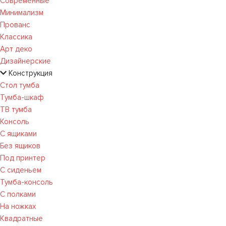
Современные
Минимализм
Прованс
Классика
Арт деко
Дизайнерские
Конструкция
Стол тумба
Тумба-шкаф
ТВ тумба
Консоль
С ящиками
Без ящиков
Под принтер
С сиденьем
Тумба-консоль
С полками
На ножках
Квадратные