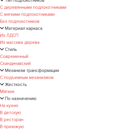
Тип подлокотников
С деревянными подлокотниками
С мягкими подлокотниками
Без подлокотников
Материал каркаса
Из ЛДСП
Из массива дерева
Стиль
Современный
Скандинавский
Механизм трансформации
С подъемным механизмом
Жесткость
Мягкие
По назначению
На кухню
В детскую
В ресторан
В прихожую