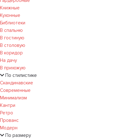
Гардеробные
Книжные
Кухонные
Библиотеки
В спальню
В гостиную
В столовую
В коридор
На дачу
В прихожую
По стилистике
Скандинавские
Современные
Минимализм
Кантри
Ретро
Прованс
Модерн
По размеру