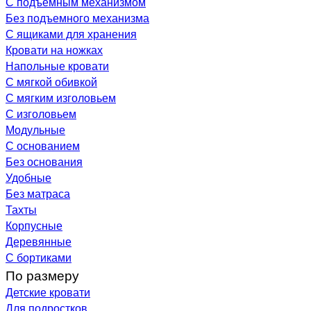
С подъемным механизмом
Без подъемного механизма
С ящиками для хранения
Кровати на ножках
Напольные кровати
С мягкой обивкой
С мягким изголовьем
С изголовьем
Модульные
С основанием
Без основания
Удобные
Без матраса
Тахты
Корпусные
Деревянные
С бортиками
По размеру
Детские кровати
Для подростков