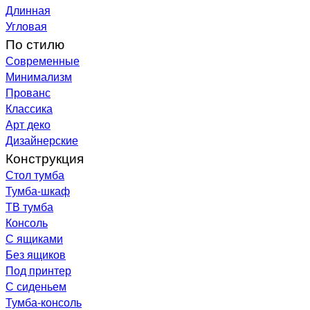
Длинная
Угловая
По стилю
Современные
Минимализм
Прованс
Классика
Арт деко
Дизайнерские
Конструкция
Стол тумба
Тумба-шкаф
ТВ тумба
Консоль
С ящиками
Без ящиков
Под принтер
С сиденьем
Тумба-консоль