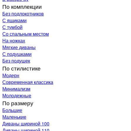
По комплекции
Без подлокотников
С ящиками
С тумбой
Со спальным местом
На ножках
Мягкие диваны
С подушками
Без подушек
По стилистике
Модерн
Современная классика
Минимализм
Молодежные
По размеру
Большие
Маленькие
Диваны шириной 100
Диваны шириной 110