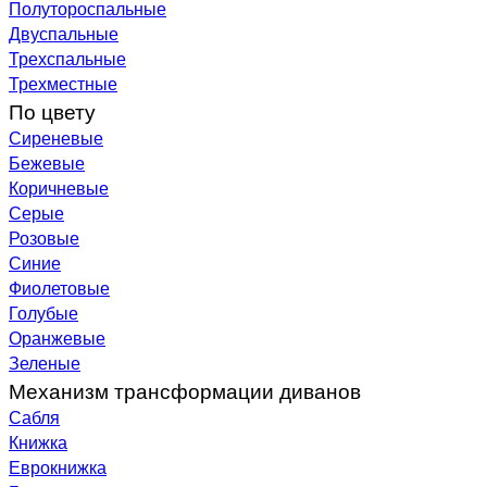
Полутороспальные
Двуспальные
Трехспальные
Трехместные
По цвету
Сиреневые
Бежевые
Коричневые
Серые
Розовые
Синие
Фиолетовые
Голубые
Оранжевые
Зеленые
Механизм трансформации диванов
Сабля
Книжка
Еврокнижка