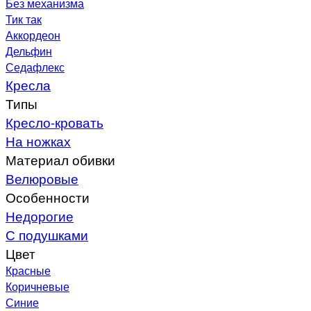
Без механизма
Тик так
Аккордеон
Дельфин
Седафлекс
Кресла
Типы
Кресло-кровать
На ножках
Материал обивки
Велюровые
Особенности
Недорогие
С подушками
Цвет
Красные
Коричневые
Синие