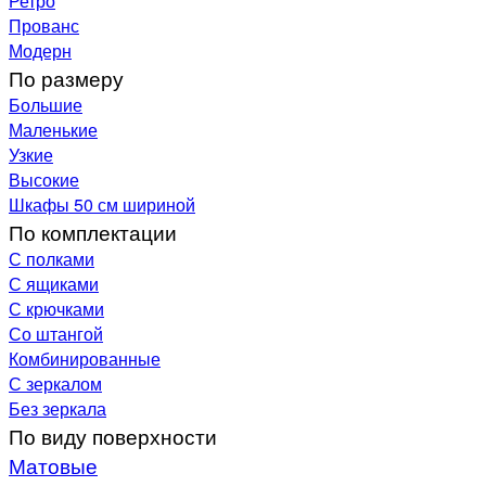
Ретро
Прованс
Модерн
По размеру
Большие
Маленькие
Узкие
Высокие
Шкафы 50 см шириной
По комплектации
С полками
С ящиками
С крючками
Со штангой
Комбинированные
С зеркалом
Без зеркала
По виду поверхности
Матовые