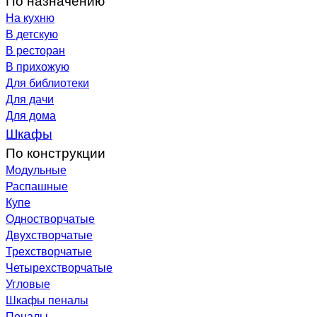
На кухню
В детскую
В ресторан
В прихожую
Для библиотеки
Для дачи
Для дома
Шкафы
По конструкции
Модульные
Распашные
Купе
Одностворчатые
Двухстворчатые
Трехстворчатые
Четырехстворчатые
Угловые
Шкафы пеналы
Пеналы