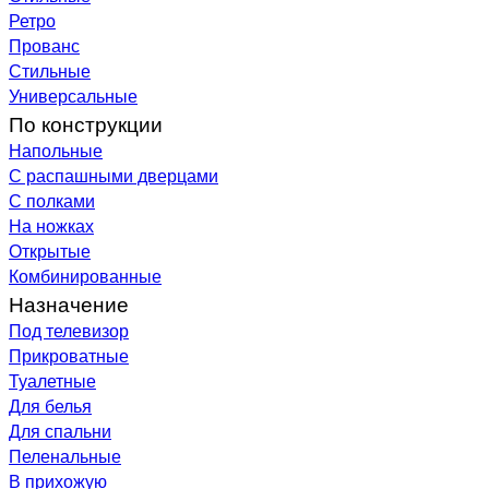
Ретро
Прованс
Стильные
Универсальные
По конструкции
Напольные
С распашными дверцами
С полками
На ножках
Открытые
Комбинированные
Назначение
Под телевизор
Прикроватные
Туалетные
Для белья
Для спальни
Пеленальные
В прихожую