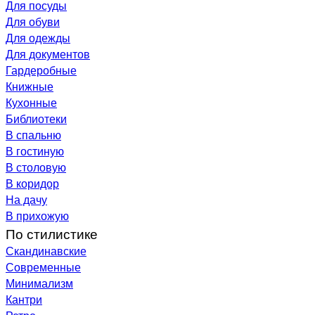
Для посуды
Для обуви
Для одежды
Для документов
Гардеробные
Книжные
Кухонные
Библиотеки
В спальню
В гостиную
В столовую
В коридор
На дачу
В прихожую
По стилистике
Скандинавские
Современные
Минимализм
Кантри