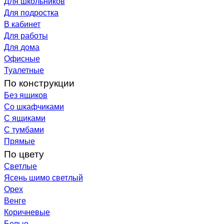
Для школьников
Для подростка
В кабинет
Для работы
Для дома
Офисные
Туалетные
По конструкции
Без ящиков
Со шкафчиками
С ящиками
С тумбами
Прямые
По цвету
Светлые
Ясень шимо светлый
Орех
Венге
Коричневые
Белые