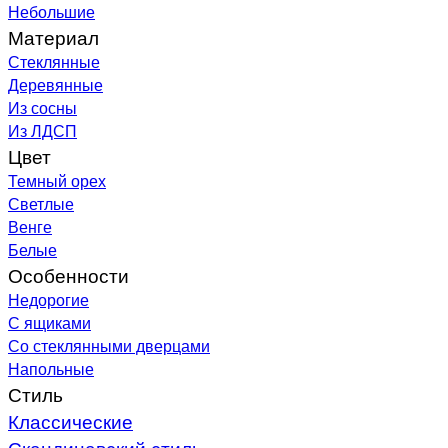
Небольшие
Материал
Стеклянные
Деревянные
Из сосны
Из ЛДСП
Цвет
Темный орех
Светлые
Венге
Белые
Особенности
Недорогие
С ящиками
Со стеклянными дверцами
Напольные
Стиль
Классические
Скандинавский стиль