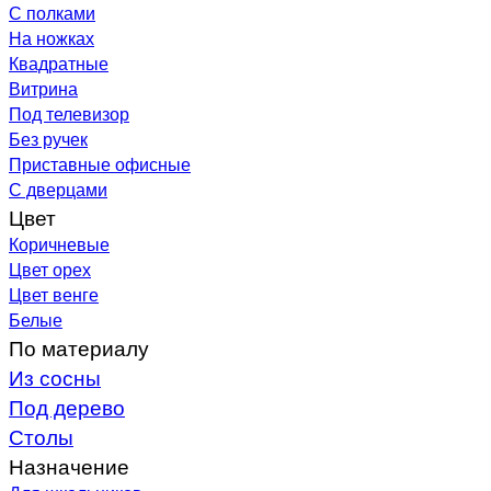
С полками
На ножках
Квадратные
Витрина
Под телевизор
Без ручек
Приставные офисные
С дверцами
Цвет
Коричневые
Цвет орех
Цвет венге
Белые
По материалу
Из сосны
Под дерево
Столы
Назначение