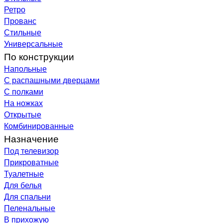
Ретро
Прованс
Стильные
Универсальные
По конструкции
Напольные
С распашными дверцами
С полками
На ножках
Открытые
Комбинированные
Назначение
Под телевизор
Прикроватные
Туалетные
Для белья
Для спальни
Пеленальные
В прихожую