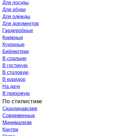
Для посуды
Для обуви
Для одежды
Для документов
Гардеробные
Книжные
Кухонные
Библиотеки
В спальню
В гостиную
В столовую
В коридор
На дачу
В прихожую
По стилистике
Скандинавские
Современные
Минимализм
Кантри