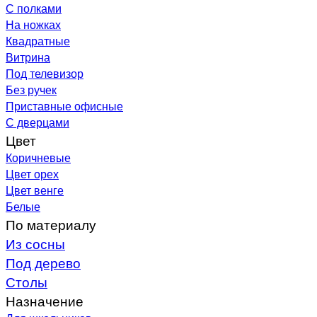
С полками
На ножках
Квадратные
Витрина
Под телевизор
Без ручек
Приставные офисные
С дверцами
Цвет
Коричневые
Цвет орех
Цвет венге
Белые
По материалу
Из сосны
Под дерево
Столы
Назначение