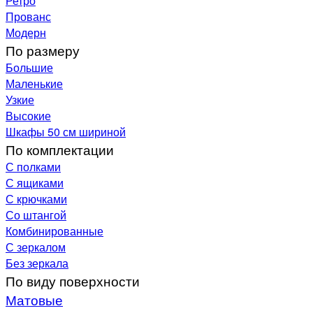
Ретро
Прованс
Модерн
По размеру
Большие
Маленькие
Узкие
Высокие
Шкафы 50 см шириной
По комплектации
С полками
С ящиками
С крючками
Со штангой
Комбинированные
С зеркалом
Без зеркала
По виду поверхности
Матовые