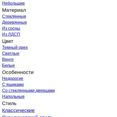
Небольшие
Материал
Стеклянные
Деревянные
Из сосны
Из ЛДСП
Цвет
Темный орех
Светлые
Венге
Белые
Особенности
Недорогие
С ящиками
Со стеклянными дверцами
Напольные
Стиль
Классические
Скандинавский стиль