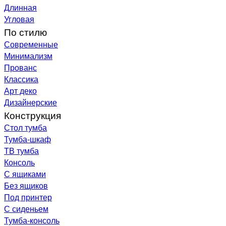
Длинная
Угловая
По стилю
Современные
Минимализм
Прованс
Классика
Арт деко
Дизайнерские
Конструкция
Стол тумба
Тумба-шкаф
ТВ тумба
Консоль
С ящиками
Без ящиков
Под принтер
С сиденьем
Тумба-консоль