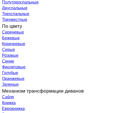
Полутороспальные
Двуспальные
Трехспальные
Трехместные
По цвету
Сиреневые
Бежевые
Коричневые
Серые
Розовые
Синие
Фиолетовые
Голубые
Оранжевые
Зеленые
Механизм трансформации диванов
Сабля
Книжка
Еврокнижка