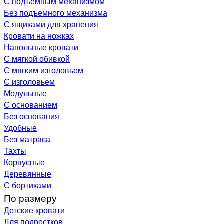
С подъемным механизмом
Без подъемного механизма
С ящиками для хранения
Кровати на ножках
Напольные кровати
С мягкой обивкой
С мягким изголовьем
С изголовьем
Модульные
С основанием
Без основания
Удобные
Без матраса
Тахты
Корпусные
Деревянные
С бортиками
По размеру
Детские кровати
Для подростков