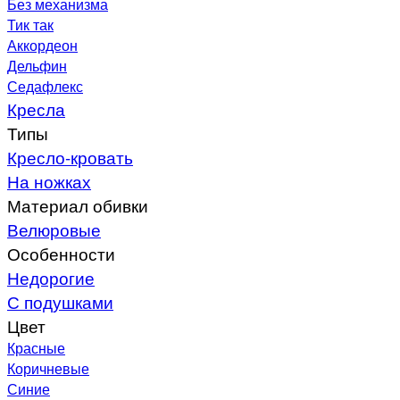
Без механизма
Тик так
Аккордеон
Дельфин
Седафлекс
Кресла
Типы
Кресло-кровать
На ножках
Материал обивки
Велюровые
Особенности
Недорогие
С подушками
Цвет
Красные
Коричневые
Синие