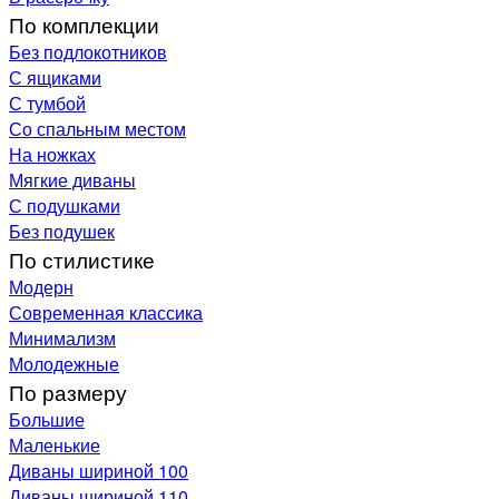
По комплекции
Без подлокотников
С ящиками
С тумбой
Со спальным местом
На ножках
Мягкие диваны
С подушками
Без подушек
По стилистике
Модерн
Современная классика
Минимализм
Молодежные
По размеру
Большие
Маленькие
Диваны шириной 100
Диваны шириной 110