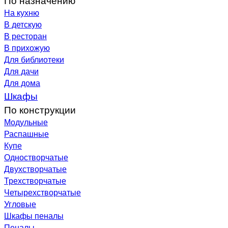
На кухню
В детскую
В ресторан
В прихожую
Для библиотеки
Для дачи
Для дома
Шкафы
По конструкции
Модульные
Распашные
Купе
Одностворчатые
Двухстворчатые
Трехстворчатые
Четырехстворчатые
Угловые
Шкафы пеналы
Пеналы