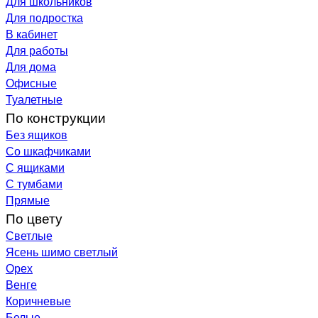
Для школьников
Для подростка
В кабинет
Для работы
Для дома
Офисные
Туалетные
По конструкции
Без ящиков
Со шкафчиками
С ящиками
С тумбами
Прямые
По цвету
Светлые
Ясень шимо светлый
Орех
Венге
Коричневые
Белые