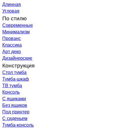
Длинная
Угловая
По стилю
Современные
Минимализм
Прованс
Классика
Арт деко
Дизайнерские
Конструкция
Стол тумба
Тумба-шкаф
ТВ тумба
Консоль
С ящиками
Без ящиков
Под принтер
С сиденьем
Тумба-консоль