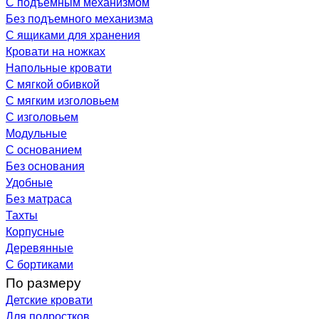
С подъемным механизмом
Без подъемного механизма
С ящиками для хранения
Кровати на ножках
Напольные кровати
С мягкой обивкой
С мягким изголовьем
С изголовьем
Модульные
С основанием
Без основания
Удобные
Без матраса
Тахты
Корпусные
Деревянные
С бортиками
По размеру
Детские кровати
Для подростков