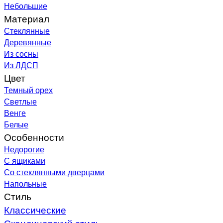
Небольшие
Материал
Стеклянные
Деревянные
Из сосны
Из ЛДСП
Цвет
Темный орех
Светлые
Венге
Белые
Особенности
Недорогие
С ящиками
Со стеклянными дверцами
Напольные
Стиль
Классические
Скандинавский стиль