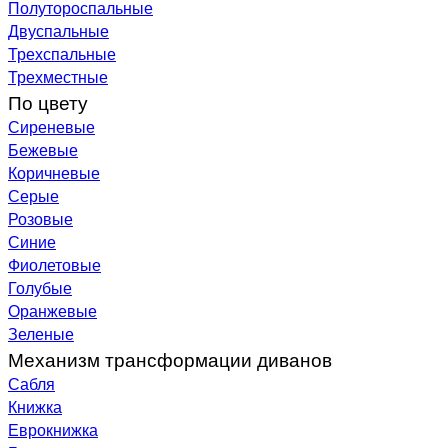
Полутороспальные
Двуспальные
Трехспальные
Трехместные
По цвету
Сиреневые
Бежевые
Коричневые
Серые
Розовые
Синие
Фиолетовые
Голубые
Оранжевые
Зеленые
Механизм трансформации диванов
Сабля
Книжка
Еврокнижка