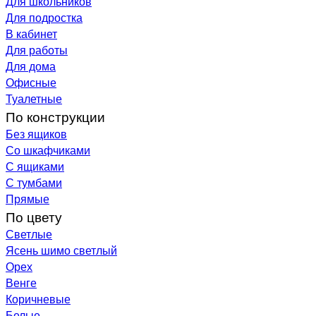
Для школьников
Для подростка
В кабинет
Для работы
Для дома
Офисные
Туалетные
По конструкции
Без ящиков
Со шкафчиками
С ящиками
С тумбами
Прямые
По цвету
Светлые
Ясень шимо светлый
Орех
Венге
Коричневые
Белые