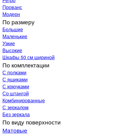
Ретро
Прованс
Модерн
По размеру
Большие
Маленькие
Узкие
Высокие
Шкафы 50 см шириной
По комплектации
С полками
С ящиками
С крючками
Со штангой
Комбинированные
С зеркалом
Без зеркала
По виду поверхности
Матовые