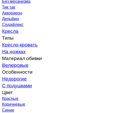
Без механизма
Тик так
Аккордеон
Дельфин
Седафлекс
Кресла
Типы
Кресло-кровать
На ножках
Материал обивки
Велюровые
Особенности
Недорогие
С подушками
Цвет
Красные
Коричневые
Синие