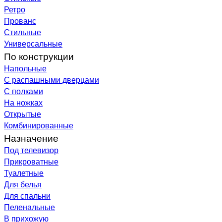
Ретро
Прованс
Стильные
Универсальные
По конструкции
Напольные
С распашными дверцами
С полками
На ножках
Открытые
Комбинированные
Назначение
Под телевизор
Прикроватные
Туалетные
Для белья
Для спальни
Пеленальные
В прихожую