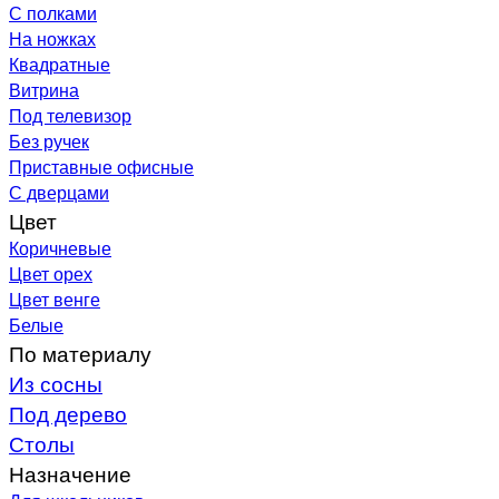
С полками
На ножках
Квадратные
Витрина
Под телевизор
Без ручек
Приставные офисные
С дверцами
Цвет
Коричневые
Цвет орех
Цвет венге
Белые
По материалу
Из сосны
Под дерево
Столы
Назначение