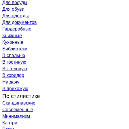
Для посуды
Для обуви
Для одежды
Для документов
Гардеробные
Книжные
Кухонные
Библиотеки
В спальню
В гостиную
В столовую
В коридор
На дачу
В прихожую
По стилистике
Скандинавские
Современные
Минимализм
Кантри