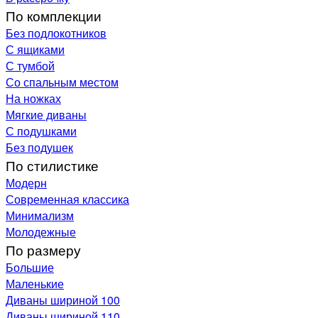
По комплекции
Без подлокотников
С ящиками
С тумбой
Со спальным местом
На ножках
Мягкие диваны
С подушками
Без подушек
По стилистике
Модерн
Современная классика
Минимализм
Молодежные
По размеру
Большие
Маленькие
Диваны шириной 100
Диваны шириной 110