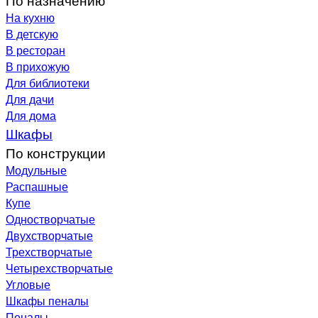
На кухню
В детскую
В ресторан
В прихожую
Для библиотеки
Для дачи
Для дома
Шкафы
По конструкции
Модульные
Распашные
Купе
Одностворчатые
Двухстворчатые
Трехстворчатые
Четырехстворчатые
Угловые
Шкафы пеналы
Пеналы