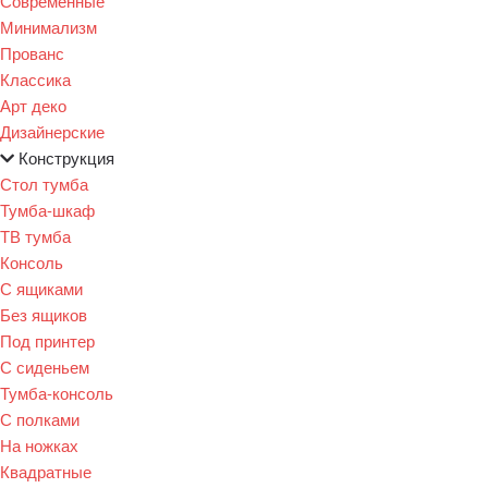
Современные
Минимализм
Прованс
Классика
Арт деко
Дизайнерские
Конструкция
Стол тумба
Тумба-шкаф
ТВ тумба
Консоль
С ящиками
Без ящиков
Под принтер
С сиденьем
Тумба-консоль
С полками
На ножках
Квадратные