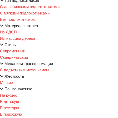
Тип подлокотников
С деревянными подлокотниками
С мягкими подлокотниками
Без подлокотников
Материал каркаса
Из ЛДСП
Из массива дерева
Стиль
Современный
Скандинавский
Механизм трансформации
С подъемным механизмом
Жесткость
Мягкие
По назначению
На кухню
В детскую
В ресторан
В прихожую