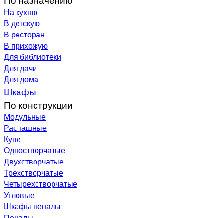
На кухню
В детскую
В ресторан
В прихожую
Для библиотеки
Для дачи
Для дома
Шкафы
По конструкции
Модульные
Распашные
Купе
Одностворчатые
Двухстворчатые
Трехстворчатые
Четырехстворчатые
Угловые
Шкафы пеналы
Пеналы