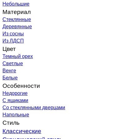
Небольшие
Материал
Стеклянные
Деревянные
Из сосны
Из ЛДСП
Цвет
Темный орех
Светлые
Венге
Белые
Особенности
Недорогие
С ящиками
Со стеклянными дверцами
Напольные
Стиль
Классические
Скандинавский стиль