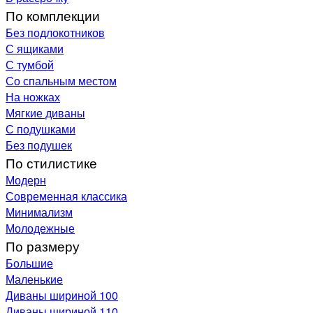
По комплекции
Без подлокотников
С ящиками
С тумбой
Со спальным местом
На ножках
Мягкие диваны
С подушками
Без подушек
По стилистике
Модерн
Современная классика
Минимализм
Молодежные
По размеру
Большие
Маленькие
Диваны шириной 100
Диваны шириной 110