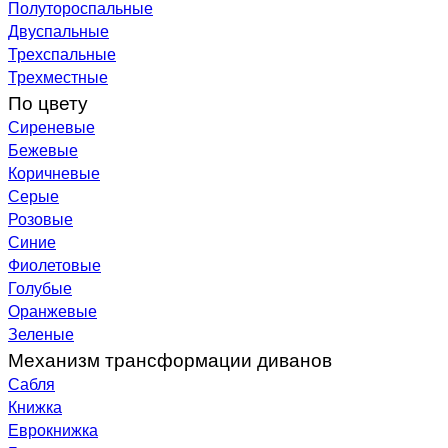
Полутороспальные
Двуспальные
Трехспальные
Трехместные
По цвету
Сиреневые
Бежевые
Коричневые
Серые
Розовые
Синие
Фиолетовые
Голубые
Оранжевые
Зеленые
Механизм трансформации диванов
Сабля
Книжка
Еврокнижка