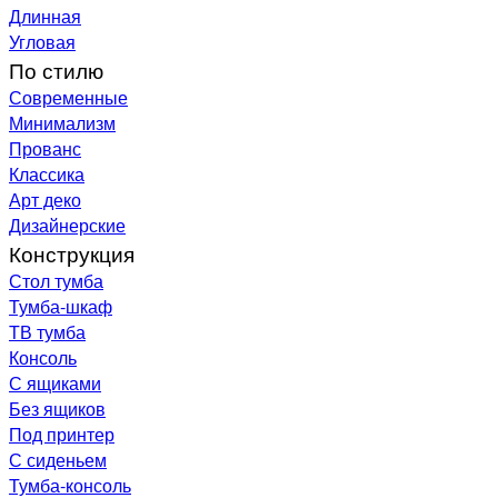
Длинная
Угловая
По стилю
Современные
Минимализм
Прованс
Классика
Арт деко
Дизайнерские
Конструкция
Стол тумба
Тумба-шкаф
ТВ тумба
Консоль
С ящиками
Без ящиков
Под принтер
С сиденьем
Тумба-консоль