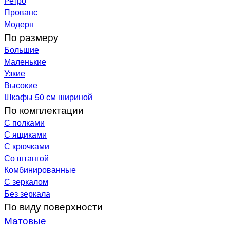
Ретро
Прованс
Модерн
По размеру
Большие
Маленькие
Узкие
Высокие
Шкафы 50 см шириной
По комплектации
С полками
С ящиками
С крючками
Со штангой
Комбинированные
С зеркалом
Без зеркала
По виду поверхности
Матовые