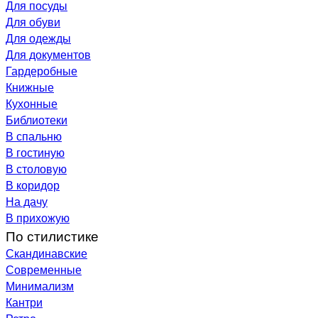
Для посуды
Для обуви
Для одежды
Для документов
Гардеробные
Книжные
Кухонные
Библиотеки
В спальню
В гостиную
В столовую
В коридор
На дачу
В прихожую
По стилистике
Скандинавские
Современные
Минимализм
Кантри