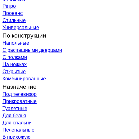
Ретро
Прованс
Стильные
Универсальные
По конструкции
Напольные
С распашными дверцами
С полками
На ножках
Открытые
Комбинированные
Назначение
Под телевизор
Прикроватные
Туалетные
Для белья
Для спальни
Пеленальные
В прихожую