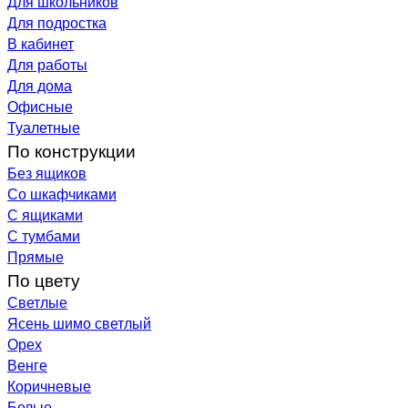
Для школьников
Для подростка
В кабинет
Для работы
Для дома
Офисные
Туалетные
По конструкции
Без ящиков
Со шкафчиками
С ящиками
С тумбами
Прямые
По цвету
Светлые
Ясень шимо светлый
Орех
Венге
Коричневые
Белые