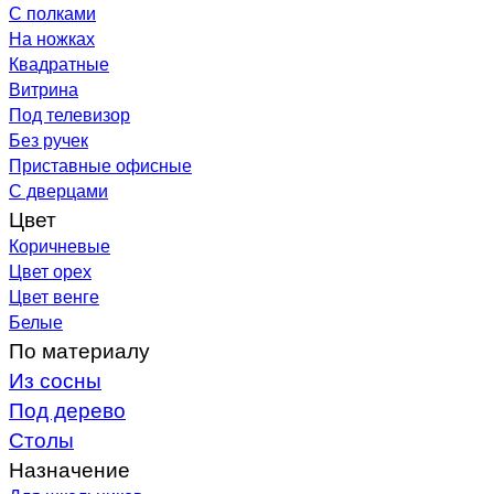
С полками
На ножках
Квадратные
Витрина
Под телевизор
Без ручек
Приставные офисные
С дверцами
Цвет
Коричневые
Цвет орех
Цвет венге
Белые
По материалу
Из сосны
Под дерево
Столы
Назначение