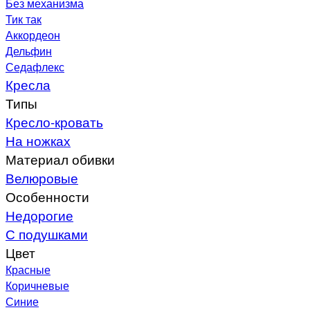
Без механизма
Тик так
Аккордеон
Дельфин
Седафлекс
Кресла
Типы
Кресло-кровать
На ножках
Материал обивки
Велюровые
Особенности
Недорогие
С подушками
Цвет
Красные
Коричневые
Синие