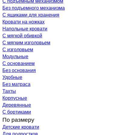
С подъемным механизмом
Без подъемного механизма
С ящиками для хранения
Кровати на ножках
Напольные кровати
С мягкой обивкой
С мягким изголовьем
С изголовьем
Модульные
С основанием
Без основания
Удобные
Без матраса
Тахты
Корпусные
Деревянные
С бортиками
По размеру
Детские кровати
Для подростков