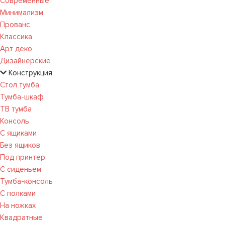
Современные
Минимализм
Прованс
Классика
Арт деко
Дизайнерские
Конструкция
Стол тумба
Тумба-шкаф
ТВ тумба
Консоль
С ящиками
Без ящиков
Под принтер
С сиденьем
Тумба-консоль
С полками
На ножках
Квадратные