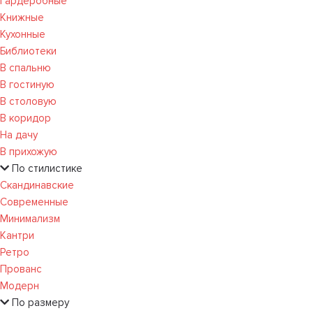
Гардеробные
Книжные
Кухонные
Библиотеки
В спальню
В гостиную
В столовую
В коридор
На дачу
В прихожую
По стилистике
Скандинавские
Современные
Минимализм
Кантри
Ретро
Прованс
Модерн
По размеру