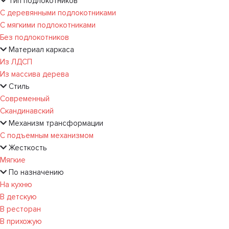
Тип подлокотников
С деревянными подлокотниками
С мягкими подлокотниками
Без подлокотников
Материал каркаса
Из ЛДСП
Из массива дерева
Стиль
Современный
Скандинавский
Механизм трансформации
С подъемным механизмом
Жесткость
Мягкие
По назначению
На кухню
В детскую
В ресторан
В прихожую