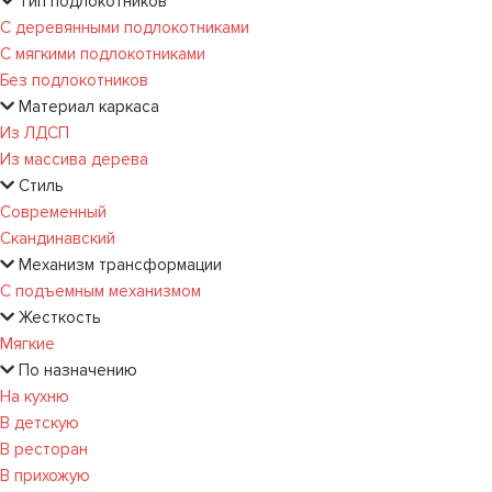
Тип подлокотников
С деревянными подлокотниками
С мягкими подлокотниками
Без подлокотников
Материал каркаса
Из ЛДСП
Из массива дерева
Стиль
Современный
Скандинавский
Механизм трансформации
С подъемным механизмом
Жесткость
Мягкие
По назначению
На кухню
В детскую
В ресторан
В прихожую