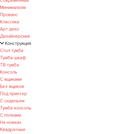
Современные
Минимализм
Прованс
Классика
Арт деко
Дизайнерские
Конструкция
Стол тумба
Тумба-шкаф
ТВ тумба
Консоль
С ящиками
Без ящиков
Под принтер
С сиденьем
Тумба-консоль
С полками
На ножках
Квадратные