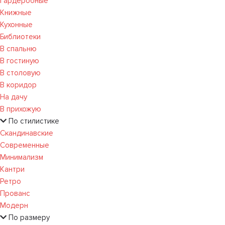
Гардеробные
Книжные
Кухонные
Библиотеки
В спальню
В гостиную
В столовую
В коридор
На дачу
В прихожую
По стилистике
Скандинавские
Современные
Минимализм
Кантри
Ретро
Прованс
Модерн
По размеру