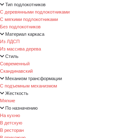
Тип подлокотников
С деревянными подлокотниками
С мягкими подлокотниками
Без подлокотников
Материал каркаса
Из ЛДСП
Из массива дерева
Стиль
Современный
Скандинавский
Механизм трансформации
С подъемным механизмом
Жесткость
Мягкие
По назначению
На кухню
В детскую
В ресторан
В прихожую