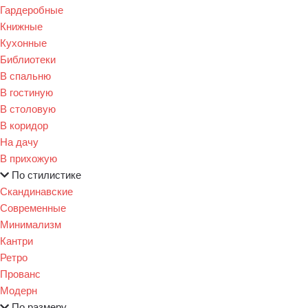
Гардеробные
Книжные
Кухонные
Библиотеки
В спальню
В гостиную
В столовую
В коридор
На дачу
В прихожую
По стилистике
Скандинавские
Современные
Минимализм
Кантри
Ретро
Прованс
Модерн
По размеру