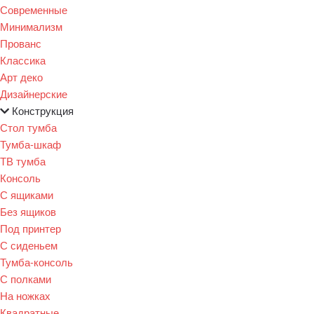
Современные
Минимализм
Прованс
Классика
Арт деко
Дизайнерские
Конструкция
Стол тумба
Тумба-шкаф
ТВ тумба
Консоль
С ящиками
Без ящиков
Под принтер
С сиденьем
Тумба-консоль
С полками
На ножках
Квадратные