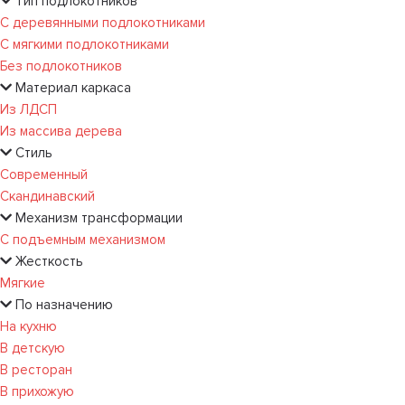
Тип подлокотников
С деревянными подлокотниками
С мягкими подлокотниками
Без подлокотников
Материал каркаса
Из ЛДСП
Из массива дерева
Стиль
Современный
Скандинавский
Механизм трансформации
С подъемным механизмом
Жесткость
Мягкие
По назначению
На кухню
В детскую
В ресторан
В прихожую