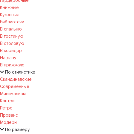
Гардеробные
Книжные
Кухонные
Библиотеки
В спальню
В гостиную
В столовую
В коридор
На дачу
В прихожую
По стилистике
Скандинавские
Современные
Минимализм
Кантри
Ретро
Прованс
Модерн
По размеру