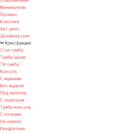
Современные
Минимализм
Прованс
Классика
Арт деко
Дизайнерские
Конструкция
Стол тумба
Тумба-шкаф
ТВ тумба
Консоль
С ящиками
Без ящиков
Под принтер
С сиденьем
Тумба-консоль
С полками
На ножках
Квадратные